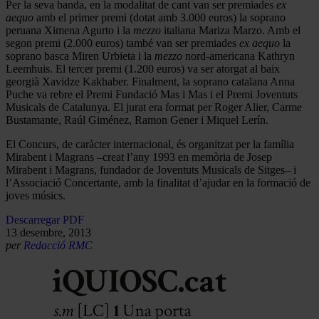
Per la seva banda, en la modalitat de cant van ser premiades
ex
aequo
amb el primer premi (dotat amb 3.000 euros) la soprano
peruana Ximena Agurto i la
mezzo
italiana Mariza Marzo. Amb el
segon premi (2.000 euros) també van ser premiades
ex aequo
la
soprano basca Miren Urbieta i la
mezzo
nord-americana Kathryn
Leemhuis. El tercer premi (1.200 euros) va ser atorgat al baix
georgià Xavidze Kakhaber. Finalment, la soprano catalana Anna
Puche va rebre el Premi Fundació Mas i Mas i el Premi Joventuts
Musicals de Catalunya. El jurat era format per Roger Alier, Carme
Bustamante, Raúl Giménez, Ramon Gener i Miquel Lerín.
El Concurs, de caràcter internacional, és organitzat per la família
Mirabent i Magrans –creat l’any 1993 en memòria de Josep
Mirabent i Magrans, fundador de Joventuts Musicals de Sitges– i
l’Associació Concertante, amb la finalitat d’ajudar en la formació de
joves músics.
Descarregar PDF
13 desembre, 2013
per
Redacció RMC