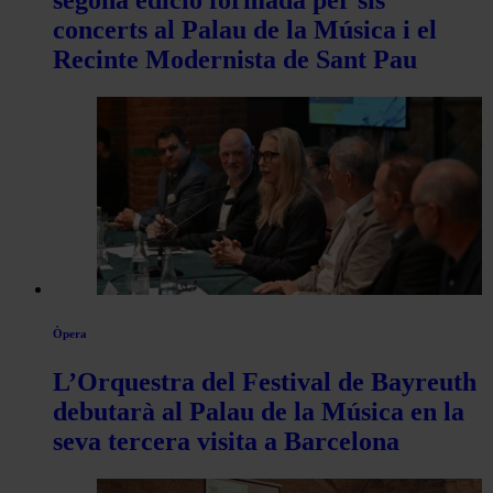
segona edició formada per sis
concerts al Palau de la Música i el
Recinte Modernista de Sant Pau
Òpera
L’Orquestra del Festival de Bayreuth
debutarà al Palau de la Música en la
seva tercera visita a Barcelona