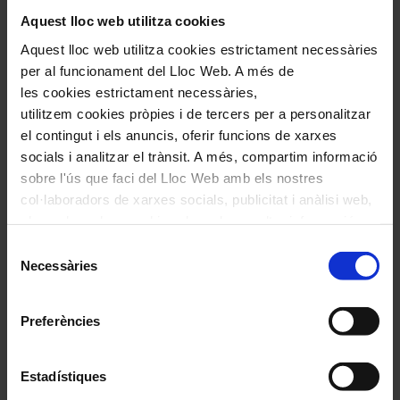
Aquest lloc web utilitza cookies
Aquest lloc web utilitza cookies estrictament necessàries
Comparteix aquest article
per al funcionament del Lloc Web. A més de
les cookies estrictament necessàries,
Compártelo en Facebook
utilitzem cookies pròpies i de tercers per a personalitzar
Compártelo en Twitter
el contingut i els anuncis, oferir funcions de xarxes
Compártelo per Email
Compártelo per Whatsapp
socials i analitzar el trànsit. A més, compartim informació
sobre l'ús que faci del Lloc Web amb els nostres
Deixa un comentari
col·laboradors de xarxes socials, publicitat i anàlisi web,
els quals poden combinar-la amb una altra informació
L'adreça electrònica no es publicarà.
Els camps necessaris estan
marcats amb
*
que els hagi proporcionat o que hagin recopilat a través
Selecció
de l'ús que hagi fet dels seus serveis. En el quadre
Necessàries
Comentari
*
de
inferior pot “Permetre totes les cookies” o seleccionar el
consentiment
tipus de cookies que vol permetre i prémer sobre
Preferències
"Permetre la selecció". Si vol més informació visiti la
nostra Política de Cookies
aquí
, a través de la qual podrà
deshabilitar o configurar les cookies en qualsevol
Estadístiques
moment.