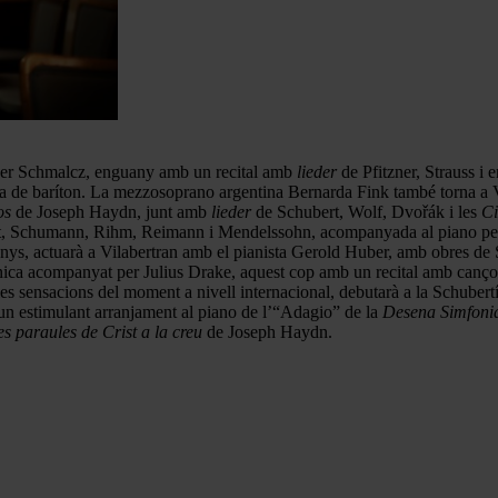
ander Schmalcz, enguany amb un recital amb
lieder
de Pfitzner, Strauss i e
da de baríton. La mezzosoprano argentina Bernarda Fink també torna a 
os
de Joseph Haydn, junt amb
lieder
de Schubert, Wolf, Dvořák i les
Ci
t, Schumann, Rihm, Reimann i Mendelssohn, acompanyada al piano pe
anys, actuarà a Vilabertran amb el pianista Gerold Huber, amb obres de 
ònica acompanyat per Julius Drake, aquest cop amb un recital amb canço
 les sensacions del moment a nivell internacional, debutarà a la Schuber
un estimulant arranjament al piano de l’“Adagio” de la
Desena Simfoni
es paraules de Crist a la creu
de Joseph Haydn.