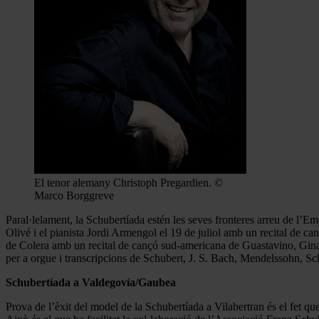
El tenor alemany Christoph Pregardien. ©
Marco Borggreve
Paral·lelament, la Schubertíada estén les seves fronteres arreu de l’
Olivé i el pianista Jordi Armengol el 19 de juliol amb un recital de
de Colera amb un recital de cançó sud-americana de Guastavino, Ginast
per a orgue i transcripcions de Schubert, J. S. Bach, Mendelssohn, S
Schubertíada a Valdegovía/Gaubea
Prova de l’èxit del model de la Schubertíada a Vilabertran és el fet q