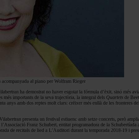
an acompanyada al piano per Wolfram Rieger
abertran ha demostrat no haver esgotat la fórmula d’èxit, sinó més aviat
 més importants de la seva trajectòria, la integral dels
Quartets
de Beeth
nta anys amb dos reptes molt clars: créixer més enllà de les fronteres de
a Vilabertran presenta un festival estiuenc amb setze concerts, però ampl
l’Associació Franz Schubert, entitat programadora de la Schubertíada a 
ada de recitals de lied a L’Auditori durant la temporada 2018-19 i pre