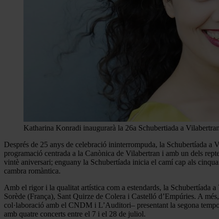
Katharina Konradi inaugurarà la 26a Schubertiada a Vilabertr
Després de 25 anys de celebració ininterrompuda, la Schubertíada a Vil
programació centrada a la Canònica de Vilabertran i amb un dels reptes
vintè aniversari; enguany la Schubertíada inicia el camí cap als cinqua
cambra romàntica.
Amb el rigor i la qualitat artística com a estendards, la Schubertíada 
Sorède (França), Sant Quirze de Colera i Castelló d’Empúries. A més, 
col·laboració amb el CNDM i L’Auditori– presentant la segona tempor
amb quatre concerts entre el 7 i el 28 de juliol.