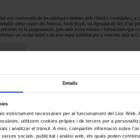
isè any consecutiu de les músiques íntimes dels clàssics i romàntics, a c
veritable
alma mater
del festival, Jordi Roch, va dipositar-hi des d’un
 presents en la programació, junt amb joves solistes i formacions que c
feriran un recital íntim a un nou espai habilitat per a concerts dins la 
Detalls
kies
kies estrictament necessàries per al funcionament del Lloc Web.
ssàries, utilitzem cookies pròpies i de tercers per a personalitza
ials i analitzar el trànsit. A més, compartim informació sobre l'
n amb un
 xarxes socials, publicitat i anàlisi web, els quals poden combin