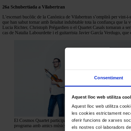
26a Schubertíada a Vilabertran
L’escenari bucòlic de la Canònica de Vilabertran s’omplirà per vint-i-s
que han sabut tornar amb lleialtat indubtable tota la confiança que la 
Lucia Richter, Christoph Prégardien o el Quartet Casals tornaran a ser
cas de Natalia Labourdette i el guitarrista Javier García Verdugo, que o
Consentiment
Aquest lloc web utilitza coo
Aquest lloc web utilitza coo
les cookies estrictament nece
oferir funcions de xarxes soc
El Cosmos Quartet participaran a la Schubertiada a Vilabertra
programa amb amics músics
els nostres col·laboradors de