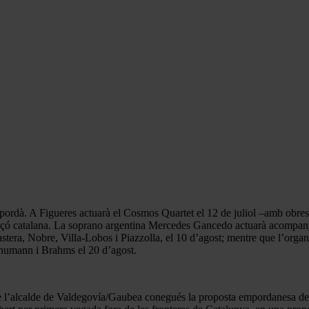
Empordà. A Figueres actuarà el Cosmos Quartet el 12 de juliol –amb obr
 cançó catalana. La soprano argentina Mercedes Gancedo actuarà acompa
era, Nobre, Villa-Lobos i Piazzolla, el 10 d’agost; mentre que l’organ
chumann i Brahms el 20 d’agost.
ue l’alcalde de Valdegovía/Gaubea conegués la proposta empordanesa de p