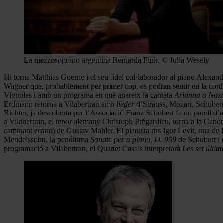
La mezzosoprano argentina Bernarda Fink. © Julia Wesely
Hi torna Matthias Goerne i el seu fidel col·laborador al piano Alex
Wagner que, probablement per primer cop, es podran sentir en la cor
Vignoles i amb un programa en què apareix la cantata
Arianna a Nax
Erdmann retorna a Vilabertran amb
lieder
d’Strauss, Mozart, Schuber
Richter, ja descoberta per l’Associació Franz Schubert fa un parell d’
a Vilabertran, el tenor alemany Christoph Prégardien, torna a la Can
caminant errant) de Gustav Mahler. El pianista rus Igor Levit, una de
Mendelssohn, la penúltima
Sonata per a piano,
D. 959
de Schubert i 
programació a Vilabertran, el Quartet Casals interpretarà
Les set últim