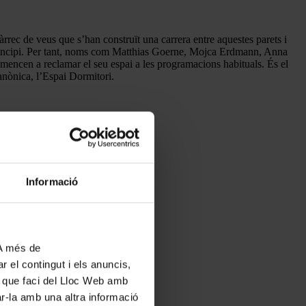
àrrec de veus que s’han construït una carrera entre aquestes parets i
 principi. Per tant, noms com Matthias Goerne, Mojca Erdmann, Anna
omencen a reclamar el seu espai a les programacions habituals. És el
Canònica, l’Espai Dormitori.
Informació
 A més de
r el contingut i els anuncis,
ús que faci del Lloc Web amb
ar-la amb una altra informació