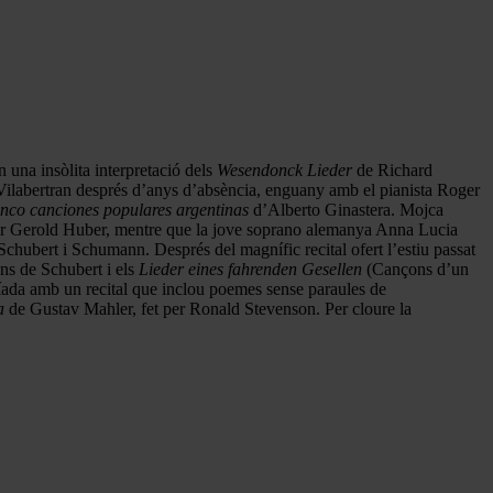
n una insòlita interpretació dels
Wesendonck Lieder
de Richard
Vilabertran després d’anys d’absència, enguany amb el pianista Roger
nco canciones populares argentinas
d’Alberto Ginastera. Mojca
r Gerold Huber, mentre que la jove soprano alemanya Anna Lucia
Schubert i Schumann. Després del magnífic recital ofert l’estiu passat
ns de Schubert i els
Lieder eines fahrenden Gesellen
(Cançons d’un
tíada amb un recital que inclou poemes sense paraules de
a
de Gustav Mahler, fet per Ronald Stevenson. Per cloure la