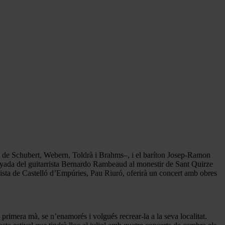
es de Schubert, Webern, Toldrà i Brahms–, i el baríton Josep-Ramon
nyada del guitarrista Bernardo Rambeaud al monestir de Sant Quirze
ista de Castelló d’Empúries, Pau Riuró, oferirà un concert amb obres
rimera mà, se n’enamorés i volgués recrear-la a la seva localitat.