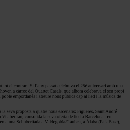
 tot el contrari. Si l’any passat celebrava el 25è aniversari amb una
oven a càrrec del Quartet Casals, que alhora celebrava el seu propi
l poble empordanès i atreure nous públics cap al lied i la música de
ia la seva proposta a quatre nous escenaris: Figueres, Saint André
Vilabertran, consolida la seva oferta de lied a Barcelona –en
senta una Schubertíada a Valdegobía/Gaubea, a Àlaba (País Basc),