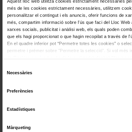
Aquest lloc web utilitza cookies estrictament necessàries pe
més de les cookies estrictament necessàries, utilitzem cooki
personalitzar el contingut i els anuncis, oferir funcions de xarx
més, compartim informació sobre l'ús que faci del Lloc Web 
xarxes socials, publicitat i anàlisi web, els quals poden com
que els hagi proporcionat o que hagin recopilat a través de l'
En el quadre inferior pot “Permetre totes les cookies” o selec
permetre i prémer sobre "Permetre la selecció". Si vol més inf
de Cookies
aquí
, a través de la qual podrà deshabilitar o co
moment.
Selecció
Necessàries
de
consentiment
Preferències
Estadístiques
Màrqueting