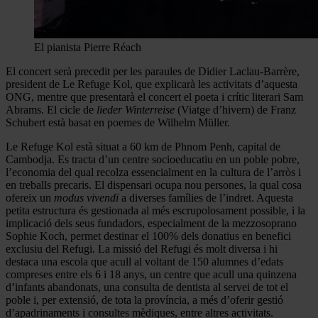
El pianista Pierre Réach
El concert serà precedit per les paraules de Didier Laclau-Barrère,
president de Le Refuge Kol, que explicarà les activitats d’aquesta
ONG, mentre que presentarà el concert el poeta i crític literari Sam
Abrams. El cicle de
lieder
Winterreise
(Viatge d’hivern) de Franz
Schubert està basat en poemes de Wilhelm Müller.
Le Refuge Kol està situat a 60 km de Phnom Penh, capital de
Cambodja. Es tracta d’un centre socioeducatiu en un poble pobre,
l’economia del qual recolza essencialment en la cultura de l’arròs i
en treballs precaris. El dispensari ocupa nou persones, la qual cosa
ofereix un
modus vivendi
a diverses famílies de l’indret. Aquesta
petita estructura és gestionada al més escrupolosament possible, i la
implicació dels seus fundadors, especialment de la mezzosoprano
Sophie Koch, permet destinar el 100% dels donatius en benefici
exclusiu del Refugi. La missió del Refugi és molt diversa i hi
destaca una escola que acull al voltant de 150 alumnes d’edats
compreses entre els 6 i 18 anys, un centre que acull una quinzena
d’infants abandonats, una consulta de dentista al servei de tot el
poble i, per extensió, de tota la província, a més d’oferir gestió
d’apadrinaments i consultes mèdiques, entre altres activitats.