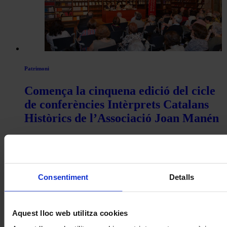
Patrimoni
Comença la cinquena edició del cicle
de conferències Intèrprets Catalans
Històrics de l’Associació Joan Manén
Coneix la nostra publicació
I gaudeix a més dels següents descomptes:
Consentiment
Detalls
20% als concerts del Palau de la Música Catalana
Descomptes a altres cicles de concerts col·laboradors
Aquest lloc web utilitza cookies