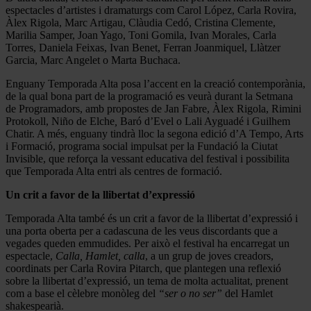
espectacles d’artistes i dramaturgs com Carol López, Carla Rovira,
Àlex Rigola, Marc Artigau, Clàudia Cedó, Cristina Clemente,
Marilia Samper, Joan Yago, Toni Gomila, Ivan Morales, Carla
Torres, Daniela Feixas, Ivan Benet, Ferran Joanmiquel, Llàtzer
Garcia, Marc Angelet o Marta Buchaca.
Enguany Temporada Alta posa l’accent en la creació contemporània,
de la qual bona part de la programació es veurà durant la Setmana
de Programadors, amb propostes de Jan Fabre, Àlex Rigola, Rimini
Protokoll, Niño de Elche
,
Baró d’Evel o Lali Ayguadé i Guilhem
Chatir. A més, enguany tindrà lloc la segona edició d’A Tempo, Arts
i Formació, programa social impulsat per la Fundació la Ciutat
Invisible, que reforça la vessant educativa del festival i possibilita
que Temporada Alta entri als centres de formació.
Un
crit a favor de la llibertat d’expressió
Temporada Alta també és un crit a favor de la llibertat d’expressió i
una porta oberta per a cadascuna de les veus discordants que a
vegades queden emmudides. Per això el festival ha encarregat un
espectacle,
Calla, Hamlet, calla
, a un grup de joves creadors,
coordinats per Carla Rovira Pitarch, que plantegen una reflexió
sobre la llibertat d’expressió, un tema de molta actualitat, prenent
com a base el cèlebre monòleg del
“ser o no ser”
del Hamlet
shakespearià.