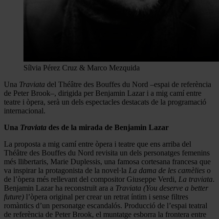
Sílvia Pérez Cruz & Marco Mezquida
Una
Traviata
del Théâtre des Bouffes du Nord –espai de referència
de Peter Brook–, dirigida per Benjamin Lazar i a mig camí entre
teatre i òpera, serà un dels espectacles destacats de la programació
internacional.
Una
Traviata
des de la mirada de Benjamin Lazar
La proposta a mig camí entre òpera i teatre que ens arriba del
Théâtre des Bouffes du Nord revisita un dels personatges femenins
més llibertaris, Marie Duplessis, una famosa cortesana francesa que
va inspirar la protagonista de la novel·la
La dama de les camèlies
o
de l’òpera més rellevant del compositor Giuseppe Verdi,
La traviata
.
Benjamin Lazar ha reconstruït ara a
Traviata (You deserve a better
future)
l’òpera original per crear un retrat íntim i sense filtres
romàntics d’un personatge escandalós. Producció de l’espai teatral
de referència de Peter Brook, el muntatge esborra la frontera entre