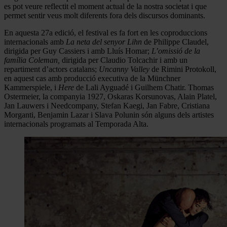
es pot veure reflectit el moment actual de la nostra societat i que
permet sentir veus molt diferents fora dels discursos dominants.
En aquesta 27a edició, el festival es fa fort en les coproduccions
internacionals amb
La neta del senyor Lihn
de Philippe Claudel,
dirigida per Guy Cassiers i amb Lluís Homar;
L’omissió de la
família Coleman,
dirigida per Claudio Tolcachir i amb un
repartiment d’actors catalans;
Uncanny Valley
de Rimini Protokoll,
en aquest cas amb producció executiva de la Münchner
Kammerspiele, i
Here
de Lali Ayguadé i Guilhem Chatir. Thomas
Ostermeier, la companyia 1927, Oskaras Korsunovas, Alain Platel,
Jan Lauwers i Needcompany, Stefan Kaegi, Jan Fabre, Cristiana
Morganti, Benjamin Lazar i Slava Polunin són alguns dels artistes
internacionals programats al Temporada Alta.