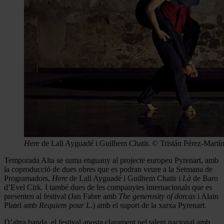
Here
de Lali Ayguadé i Guilhem Chatir. © Tristán Pérez-Martí
Temporada Alta se suma enguany al projecte europeu Pyrenart, amb
la coproducció de dues obres que es podran veure a la Setmana de
Programadors,
Here
de Lali Ayguadé i Guilhem Chatir i
Là
de Baro
d’Evel Cirk. I també dues de les companyies internacionals que es
presenten al festival (Jan Fabre amb
The generosity of dorcas
i Alain
Platel amb
Requiem pour L
.) amb el suport de la xarxa Pyrenart.
D’altra banda, el festival aposta clarament pel talent nacional amb