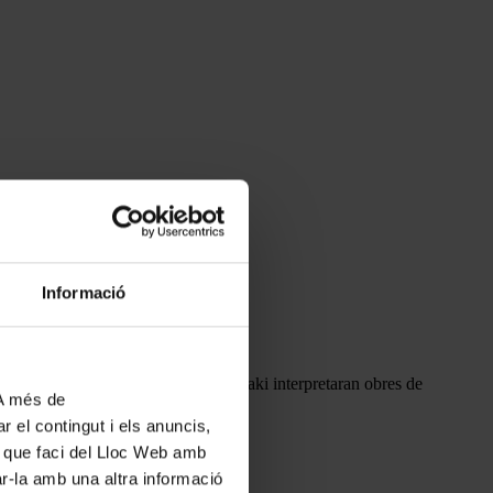
Informació
format duo amb la pianista Shuku Iwasaki interpretaran obres de
 A més de
r el contingut i els anuncis,
ús que faci del Lloc Web amb
ar-la amb una altra informació