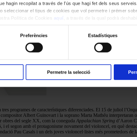
e hagin recopilat a través de l'ús que hagi fet dels seus serveis.
o seleccionar el tipus de cookies que vol permetre i prémer sobr
nostra Política de Cookies
aquí
, a través de la qual podrà deshabil
ment.
Preferències
Estadístiques
Permetre la selecció
Perm
tres programes de característiques diferenciades. El 15 de juliol l’Or
a i compositor Albert Guinovart i la soprano Marta Mathéu interpretaran 
er obres del segle XX, com la coneguda
Appalachian Spring
d’Aaron C
, i el segon amb el protagonisme novament del violoncel, en què destac
dació Pau Casals i un dels joves violoncel·listes més prometedors de l