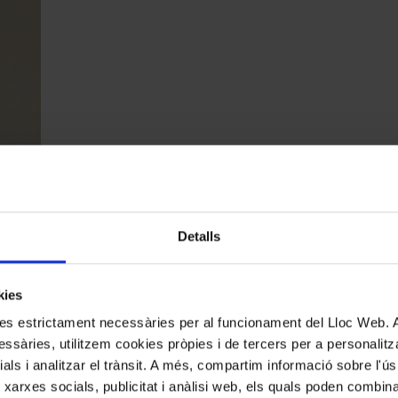
Detalls
kies
ès Ko Iwasaki, que va tenir Pau Casals entre els seus mestres, i que en 
kies estrictament necessàries per al funcionament del Lloc Web.
ssàries, utilitzem cookies pròpies i de tercers per a personalitza
ials i analitzar el trànsit. A més, compartim informació sobre l'
 xarxes socials, publicitat i anàlisi web, els quals poden combin