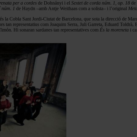
renata per a cordes
de Dohnányi i el
Sextet de corda núm. 1, op. 18
de 
í núm. 1
de Haydn –amb Antje Weithaas com a solista– i l’original
Met
és la Cobla Sant Jordi-Ciutat de Barcelona, que sota la direcció de Mar
itors tan representatius com Joaquim Serra, Juli Garreta, Eduard Toldr
imón. Hi sonaran sardanes tan representatives com
És la moreneta
i ca