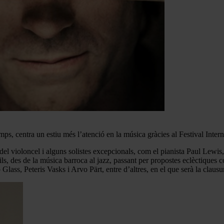
temps, centra un estiu més l’atenció en la música gràcies al Festival Int
del violoncel i alguns solistes excepcionals, com el pianista Paul Lewi
ils, des de la música barroca al jazz, passant per propostes eclèctiques 
lass, Peteris Vasks i Arvo Pärt, entre d’altres, en el que serà la clausur