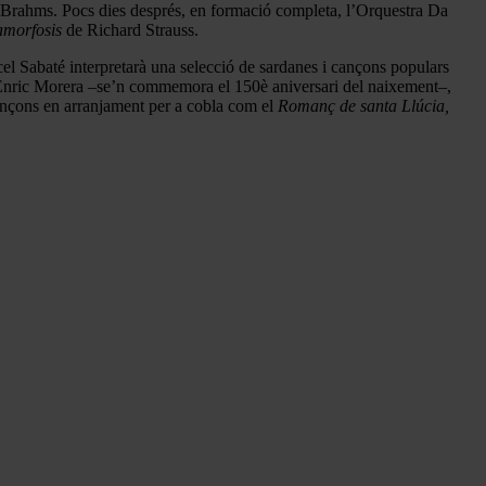
Brahms. Pocs dies després, en formació completa, l’Orquestra Da
amorfosis
de Richard Strauss.
cel Sabaté interpretarà una selecció de sardanes i cançons populars
à, Enric Morera –se’n commemora el 150è aniversari del naixement–,
nçons en arranjament per a cobla com el
Romanç de santa Llúcia,