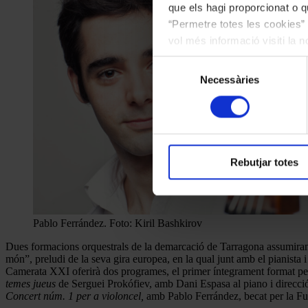
que els hagi proporcionat o qu
“Permetre totes les cookies” 
vol més informació visiti la 
les cookies en qualsevol mo
Selecció
Necessàries
de
consentiment
Rebutjar totes
Pablo Ferrández. Foto: Kiril Bashkirov
Dues formacions orquestrals de la demarcació de Tarragona assumiran 
món”, preludi de la seva gira europea, en la qual junt amb el pianist
Camerata XXI oferirà dos programes, el primer íntegrament format p
temes jueus
de Serguei Prokófiev, amb Dani Espasa al piano i direcció
Concert núm. 1 per a violoncel,
amb Pablo Ferrández, becat per la Fun