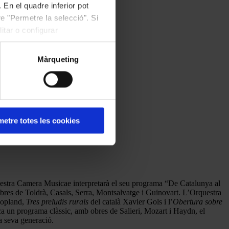
 En el quadre inferior pot
e "Permetre la selecció". Si
itar o configurar
Màrqueting
etre totes les cookies
questra Camera Musicae interpretarà el seu programa “De Catalunya al
obres de Toldrà, Casals, Serra, Montsalvatge i Guinovart. L’Orquestra
opland,
Tres preludis rurals
del català Xavier Gols i l’
Obertura sobre
a un programa clàssic, amb obres de Salieri, Mozart i Haydn, el
a seva generació.