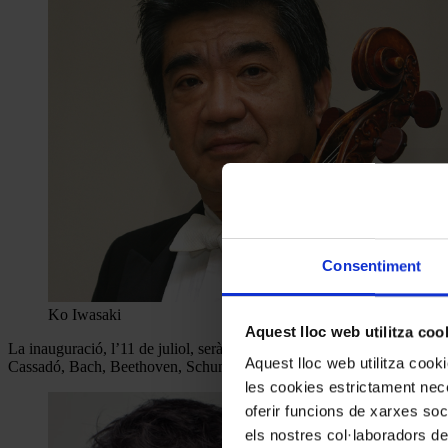
Consentiment
Ko Iwasaki
Aquest lloc web utilitza coo
La inauguració, l’11 de juliol, serà a càrrec del violoncel·lista japon
Aquest lloc web utilitza coo
Cassadó, Bach, Beethoven, Schumann, Chopin i Mayuzumi.
les cookies estrictament nece
oferir funcions de xarxes soc
els nostres col·laboradors de