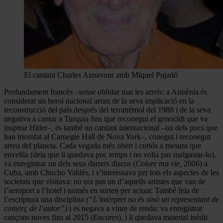
El cantant Charles Aznavour amb Miquel Pujadó
Profundament francès –sense oblidar mai les arrels: a Armènia és
considerat un heroi nacional arran de la seva implicació en la
reconstrucció del país després del terratrèmol del 1988 i de la seva
negativa a cantar a Turquia fins que reconegui el genocidi que va
inspirar Hitler–, és també un cantant internacional –un dels pocs que
han triomfat al Carnegie Hall de Nova York–, conegut i reconegut
arreu del planeta. Cada vegada més obert i curiós a mesura que
envellia (deia que li quedava poc temps i no volia pas malgastar-lo),
va enregistrar un dels seus darrers discos (
Colore ma vie,
2006) a
Cuba, amb Chucho Valdés, i s’interessava per tots els aspectes de les
societats que visitava: no era pas un d’aquells artistes que van de
l’aeroport a l’hotel i només en surten per actuar. També feia de
l’escriptura una disciplina
(“
L’intèrpret no és sinó un representant de
comerç de l’autor”)
i es negava a viure de renda: va enregistrar
cançons noves fins al 2015 (
Encores
), i li quedava material inèdit