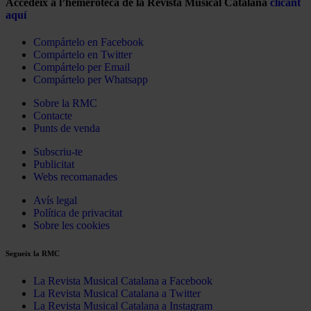
Accedeix a l’hemeroteca de la Revista Musical Catalana
clicant
aquí
Compártelo en Facebook
Compártelo en Twitter
Compártelo per Email
Compártelo per Whatsapp
Sobre la RMC
Contacte
Punts de venda
Subscriu-te
Publicitat
Webs recomanades
Avís legal
Política de privacitat
Sobre les cookies
Segueix la RMC
La Revista Musical Catalana a Facebook
La Revista Musical Catalana a Twitter
La Revista Musical Catalana a Instagram