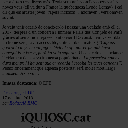
per a dos o tres discos més. Tenia sempre les orelles obertes a les
noves veus (ell va dur a França la quebequesa Lynda Lemay), i cal
dir que els artistes joves –rapers inclosos– l’adoraven i versionaven
sovint.
Jo vaig tenir ocasió de conèixer-lo i passar una vetllada amb ell el
2007, després d’un concert a l’immens Palais des Congrés de París,
gràcies al seu amic i representant Gérard Davoust, i em va semblar
un home serè, savi i accessible, crític amb ell mateix
(“
Cap als
quaranta anys em va pujar l’èxit al cap, potser perquè havia
conegut la misèria, però ho vaig superar”)
i capaç de distanciar-se
lúcidament de la seva immensa popularitat
(“
La posteritat només
dura mentre hi ha gent que et recorda i escolta les teves cançons”)
.
Penso sincerament que aquesta posteritat serà molt i molt llarga,
monsieur
Aznavour.
Imatge destacada:
© EFE
Descarregar PDF
17 octubre, 2018
per
Redacció RMC