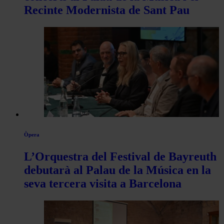
Recinte Modernista de Sant Pau
Òpera
L’Orquestra del Festival de Bayreuth
debutarà al Palau de la Música en la
seva tercera visita a Barcelona