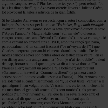
algunes cançons seves (“Plus beau que tes yeux”), però rebutja “Je
hais les dimanches”, que Aznavour ofereix llavors a Juliette Gréco,
tot provocant la gelosia artística de la gran Édith.
Si bé Charles Aznavour és respectat com a autor i compositor, com a
intèrpret és destrossat per la crítica:
“
És baixet, lleig i amb faringitis
crònica”
, escriuen. També sobta la seva aproximació directa al sexe
(“Après l’amour”). Malgrat èxits com “Sur ma vie” o diverses
cançons compostes amb Bécaud (“Je t’attends”), la seva consagració
com a cantant no arribarà fins al 1960, amb una cançó que parla,
paradoxalment, d’un cantant fracassat (“Je m’voyais déjà”) i que
Charles interpreta aportant-hi elements dramàtics insòlits. De fet,
moltes cançons seves són petites obres de teatre: calia veure’l en el
seu diàleg amb una antiga amant a “Non, je n’ai rien oublié”; traient
del pap, borratxo, tot el que no gosava dir a la seva dona a “Tu
t’laisses aller”; mimant un pintor a “La bohème”; interpretant
sòbriament un travesti a “Comme ils disent” (la primera cançó
seriosa sobre l’homosexualitat escrita a França)… No, Aznavour no
era solament el cantant sentimental de “Que c’est triste, Venise” a la
qual alguns l’han volgut reduir. Va tractar tots els temes, incloent-hi
els més durs: el genocidi armeni (“Ils sont tombés”), els presos
polítics (“Un mort vivant”)… Pel que fa a la seva relació amb el
cinema, cal dir que no va voler ser mai un “cantant que fa
pel·lícules”, i va demostrar, com Yves Montand, que era un
excel·lent actor
tout court.
Ho demostren títols com
Tirez sur le