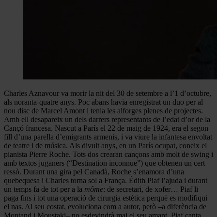
Charles Aznavour va morir la nit del 30 de setembre a l’1 d’octubre,
als noranta-quatre anys. Poc abans havia enregistrat un duo per al
nou disc de Marcel Amont i tenia les alforges plenes de projectes.
Amb ell desapareix un dels darrers representants de l’edat d’or de la
Cançó francesa. Nascut a París el 22 de maig de 1924, era el segon
fill d’una parella d’emigrants armenis, i va viure la infantesa envoltat
de teatre i de música. Als divuit anys, en un París ocupat, coneix el
pianista Pierre Roche. Tots dos crearan cançons amb molt de swing i
amb textos juganers (“Destination inconnue”) que obtenen un cert
ressò. Durant una gira pel Canadà, Roche s’enamora d’una
quebequesa i Charles torna sol a França. Édith Piaf l’ajuda i durant
un temps fa de tot per a la
môme
: de secretari, de xofer… Piaf li
paga fins i tot una operació de cirurgia estètica perquè es modifiqui
el nas. Al seu costat, evoluciona com a autor, però –a diferència de
Montand i Moustaki– no esdevindrà mai el seu amant. Piaf canta