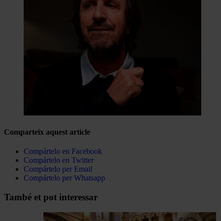
Comparteix aquest article
Compártelo en Facebook
Compártelo en Twitter
Compártelo per Email
Compártelo per Whatsapp
Navegar
També et pot interessar
per