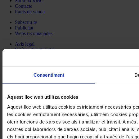
Sobre la RMC
Contacte
Punts de venda
Subscriu-te
Publicitat
Webs recomanades
Avís legal
Política de privacitat
Sobre les cookies
Segueix la RMC
Consentiment
De
La Revista Musical Catalana a Facebook
La Revista Musical Catalana a Twitter
La Revista Musical Catalana a Instagram
La Revista Musical Catalana a Spotify
Aquest lloc web utilitza cookies
Aquest lloc web utilitza cookies estrictament necessàries p
© 2026 Revista Musical Catalana - Tots els drets reservats.
les cookies estrictament necessàries, utilitzem cookies pròpie
oferir funcions de xarxes socials i analitzar el trànsit. A m
Cerca
nostres col·laboradors de xarxes socials, publicitat i anàlis
els hagi proporcionat o que hagin recopilat a través de l'ús qu