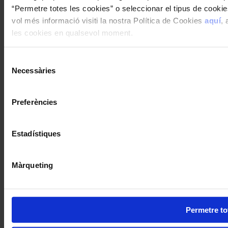
“Permetre totes les cookies” o seleccionar el tipus de cooki
vol més informació visiti la nostra Política de Cookies
aquí
, 
les cookies en qualsevol moment.
Selecció
Necessàries
de
consentiment
Preferències
Estadístiques
Màrqueting
Permetre to