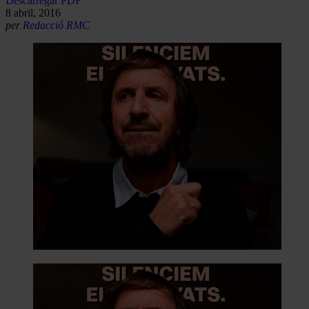
Descarregar PDF
8 abril, 2016
per
Redacció RMC