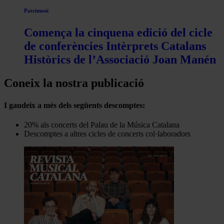
Patrimoni
Comença la cinquena edició del cicle
de conferències Intèrprets Catalans
Històrics de l’Associació Joan Manén
Coneix la nostra publicació
I gaudeix a més dels següents descomptes:
20% als concerts del Palau de la Música Catalana
Descomptes a altres cicles de concerts col·laboradors