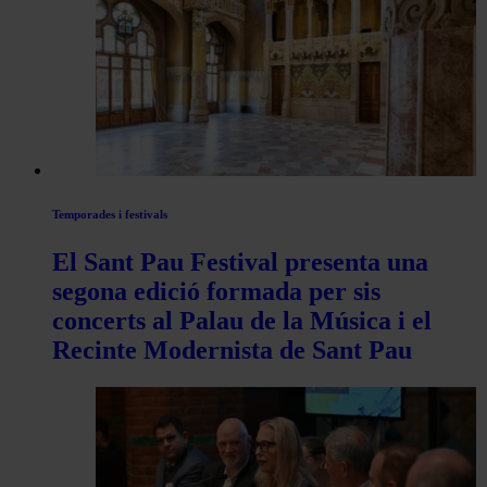
les
articles
de
Actualitat
Temporades i festivals
El Sant Pau Festival presenta una
segona edició formada per sis
concerts al Palau de la Música i el
Recinte Modernista de Sant Pau