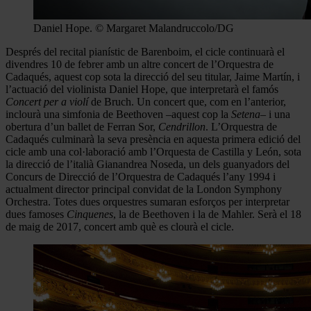
Daniel Hope. © Margaret Malandruccolo/DG
Després del recital pianístic de Barenboim, el cicle continuarà el
divendres 10 de febrer amb un altre concert de l’Orquestra de
Cadaqués, aquest cop sota la direcció del seu titular, Jaime Martín, i
l’actuació del violinista Daniel Hope, que interpretarà el famós
Concert per a violí
de Bruch. Un concert que, com en l’anterior,
inclourà una simfonia de Beethoven –aquest cop la
Setena
– i una
obertura d’un ballet de Ferran Sor,
Cendrillon
. L’Orquestra de
Cadaqués culminarà la seva presència en aquesta primera edició del
cicle amb una col·laboració amb l’Orquesta de Castilla y León, sota
la direcció de l’italià Gianandrea Noseda, un dels guanyadors del
Concurs de Direcció de l’Orquestra de Cadaqués l’any 1994 i
actualment director principal convidat de la London Symphony
Orchestra. Totes dues orquestres sumaran esforços per interpretar
dues famoses
Cinquenes
, la de Beethoven i la de Mahler. Serà el 18
de maig de 2017, concert amb què es clourà el cicle.