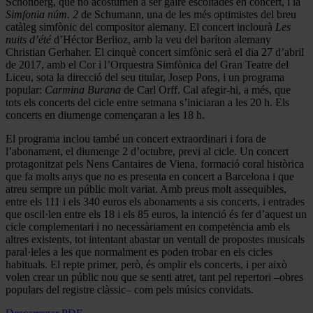
Schönberg, que no acostumen a ser gaire escoltades en concert, i la
Simfonia núm. 2
de Schumann, una de les més optimistes del breu
catàleg simfònic del compositor alemany. El concert inclourà
Les
nuits d’été
d’Héctor Berlioz, amb la veu del baríton alemany
Christian Gerhaher. El cinquè concert simfònic serà el dia 27 d’abril
de 2017, amb el Cor i l’Orquestra Simfònica del Gran Teatre del
Liceu, sota la direcció del seu titular, Josep Pons, i un programa
popular:
Carmina Burana
de Carl Orff. Cal afegir-hi, a més, que
tots els concerts del cicle entre setmana s’iniciaran a les 20 h. Els
concerts en diumenge començaran a les 18 h.
El programa inclou també un concert extraordinari i fora de
l’abonament, el diumenge 2 d’octubre, previ al cicle. Un concert
protagonitzat pels Nens Cantaires de Viena, formació coral històrica
que fa molts anys que no es presenta en concert a Barcelona i que
atreu sempre un públic molt variat. Amb preus molt assequibles,
entre els 111 i els 340 euros els abonaments a sis concerts, i entrades
que oscil·len entre els 18 i els 85 euros, la intenció és fer d’aquest un
cicle complementari i no necessàriament en competència amb els
altres existents, tot intentant abastar un ventall de propostes musicals
paral·leles a les que normalment es poden trobar en els cicles
habituals. El repte primer, però, és omplir els concerts, i per això
volen crear un públic nou que se senti atret, tant pel repertori –obres
populars del registre clàssic– com pels músics convidats.