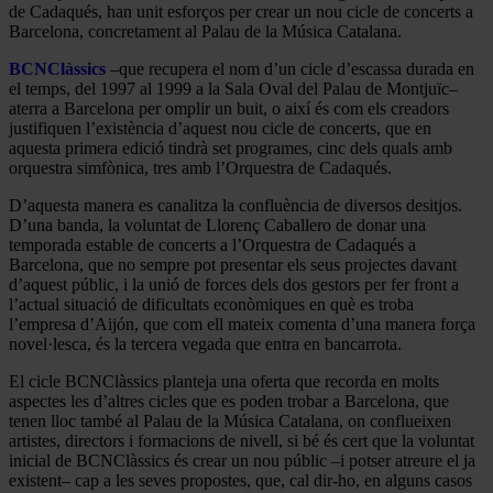
de Cadaqués, han unit esforços per crear un nou cicle de concerts a
Barcelona, concretament al Palau de la Música Catalana.
BCNClàssics
–que recupera el nom d’un cicle d’escassa durada en
el temps, del 1997 al 1999 a la Sala Oval del Palau de Montjuïc–
aterra a Barcelona per omplir un buit, o així és com els creadors
justifiquen l’existència d’aquest nou cicle de concerts, que en
aquesta primera edició tindrà set programes, cinc dels quals amb
orquestra simfònica, tres amb l’Orquestra de Cadaqués.
D’aquesta manera es canalitza la confluència de diversos desitjos.
D’una banda, la voluntat de Llorenç Caballero de donar una
temporada estable de concerts a l’Orquestra de Cadaqués a
Barcelona, que no sempre pot presentar els seus projectes davant
d’aquest públic, i la unió de forces dels dos gestors per fer front a
l’actual situació de dificultats econòmiques en què es troba
l’empresa d’Aijón, que com ell mateix comenta d’una manera força
novel·lesca, és la tercera vegada que entra en bancarrota.
El cicle BCNClàssics planteja una oferta que recorda en molts
aspectes les d’altres cicles que es poden trobar a Barcelona, que
tenen lloc també al Palau de la Música Catalana, on conflueixen
artistes, directors i formacions de nivell, si bé és cert que la voluntat
inicial de BCNClàssics és crear un nou públic –i potser atreure el ja
existent– cap a les seves propostes, que, cal dir-ho, en alguns casos