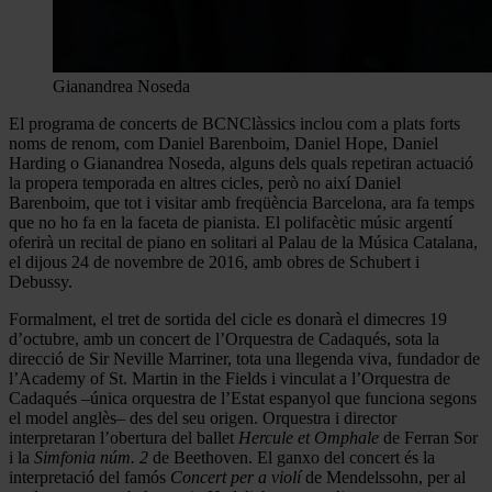
Gianandrea Noseda
El programa de concerts de BCNClàssics inclou com a plats forts
noms de renom, com Daniel Barenboim, Daniel Hope, Daniel
Harding o Gianandrea Noseda, alguns dels quals repetiran actuació
la propera temporada en altres cicles, però no així Daniel
Barenboim, que tot i visitar amb freqüència Barcelona, ara fa temps
que no ho fa en la faceta de pianista. El polifacètic músic argentí
oferirà un recital de piano en solitari al Palau de la Música Catalana,
el dijous 24 de novembre de 2016, amb obres de Schubert i
Debussy.
Formalment, el tret de sortida del cicle es donarà el dimecres 19
d’octubre, amb un concert de l’Orquestra de Cadaqués, sota la
direcció de Sir Neville Marriner, tota una llegenda viva, fundador de
l’Academy of St. Martin in the Fields i vinculat a l’Orquestra de
Cadaqués –única orquestra de l’Estat espanyol que funciona segons
el model anglès– des del seu origen. Orquestra i director
interpretaran l’obertura del ballet
Hercule et Omphale
de Ferran Sor
i la
Simfonia núm. 2
de Beethoven. El ganxo del concert és la
interpretació del famós
Concert per a violí
de Mendelssohn, per al