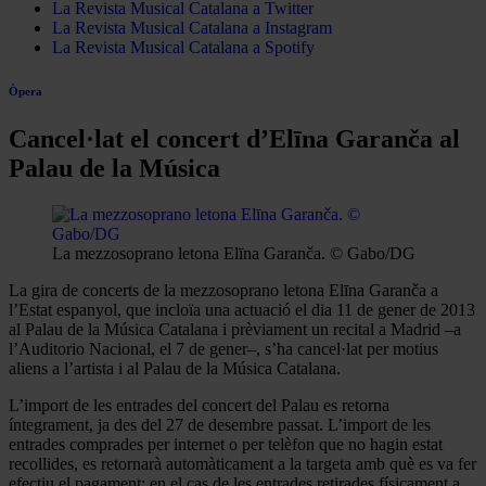
La Revista Musical Catalana a Twitter
La Revista Musical Catalana a Instagram
La Revista Musical Catalana a Spotify
Òpera
Cancel·lat el concert d’Elīna Garanča al
Palau de la Música
La mezzosoprano letona Elīna Garanča. © Gabo/DG
La gira de concerts de la mezzosoprano letona Elīna Garanča a
l’Estat espanyol, que incloïa una actuació el dia 11 de gener de 2013
al Palau de la Música Catalana i prèviament un recital a Madrid –a
l’Auditorio Nacional, el 7 de gener–, s’ha cancel·lat per motius
aliens a l’artista i al Palau de la Música Catalana.
L’import de les entrades del concert del Palau es retorna
íntegrament, ja des del 27 de desembre passat. L’import de les
entrades comprades per internet o per telèfon que no hagin estat
recollides, es retornarà automàticament a la targeta amb què es va fer
efectiu el pagament; en el cas de les entrades retirades físicament a