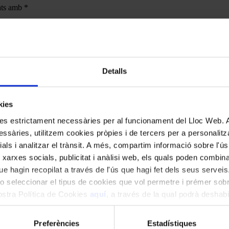
cats amb
*
Detalls
kies
kies estrictament necessàries per al funcionament del Lloc Web.
ssàries, utilitzem cookies pròpies i de tercers per a personalitza
ials i analitzar el trànsit. A més, compartim informació sobre l'
 xarxes socials, publicitat i anàlisi web, els quals poden combin
e hagin recopilat a través de l'ús que hagi fet dels seus serveis.
o seleccionar el tipus de cookies que vol permetre i prémer sobr
nostra Política de Cookies
aquí
, a través de la qual podrà deshabil
ment.
Preferències
Estadístiques