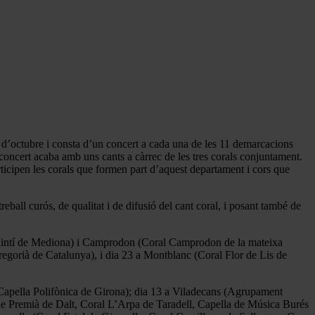
 d’octubre i consta d’un concert a cada una de les 11 demarcacions
 concert acaba amb uns cants a càrrec de les tres corals conjuntament.
icipen les corals que formen part d’aquest departament i cors que
eball curós, de qualitat i de difusió del cant coral, i posant també de
 Quintí de Mediona) i Camprodon (Coral Camprodon de la mateixa
egorià de Catalunya), i dia 23 a Montblanc (Coral Flor de Lis de
, Capella Polifònica de Girona); dia 13 a Viladecans (Agrupament
 de Premià de Dalt, Coral L’Arpa de Taradell, Capella de Música Burés