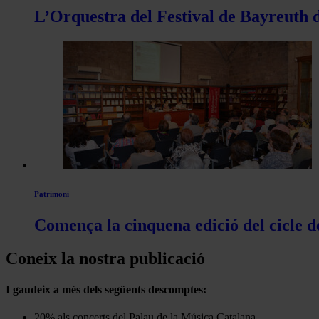
L’Orquestra del Festival de Bayreuth d
Patrimoni
Comença la cinquena edició del cicle d
Coneix la nostra publicació
I gaudeix a més dels següents descomptes:
20% als concerts del Palau de la Música Catalana