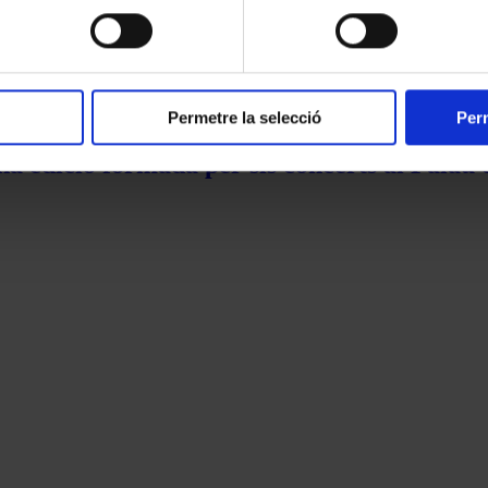
Permetre la selecció
Perm
na edició formada per sis concerts al Palau 