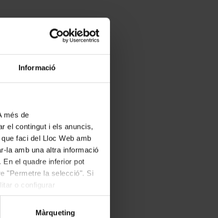
Informació
 A més de
r el contingut i els anuncis,
ús que faci del Lloc Web amb
ar-la amb una altra informació
 En el quadre inferior pot
e "Permetre la selecció". Si
itar o configurar
Màrqueting