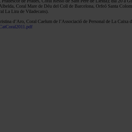
a, Pradescor de Prades, Coral Ressò de Sant Pere de Lleida); dia 20 a Gi
’Albelda, Coral Mare de Déu del Coll de Barcelona, Orfeó Santa Colom
al La Lira de Viladecans).
Cristina d’Aro, Coral Caelum de l’Associació de Personal de La Caixa 
/CatCoral2011.pdf