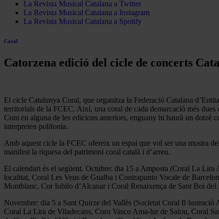
La Revista Musical Catalana a Twitter
La Revista Musical Catalana a Instagram
La Revista Musical Catalana a Spotify
Coral
Catorzena edició del cicle de concerts Cat
El cicle Catalunya Coral, que organitza la Federació Catalana d’Entit
territorials de la FCEC. Així, una coral de cada demarcació més dues c
Com en alguna de les edicions anteriors, enguany hi haurà un dotzè co
interpreten polifonia.
Amb aquest cicle la FCEC ofereix un espai que vol ser una mostra del tre
manifest la riquesa del patrimoni coral català i d’arreu.
El calendari és el següent. Octubre: dia 15 a Amposta (Coral La Lir
localitat, Coral Les Veus de Gualba i Contrapunto Vocale de Barcelon
Montblanc, Cor Iubilo d’Alcanar i Coral Renaixença de Sant Boi del 
Novembre: dia 5 a Sant Quirze del Vallès (Societat Coral Il·lustració
Coral La Lira de Viladecans, Coro Vasco Ama-lur de Salou, Coral Sant