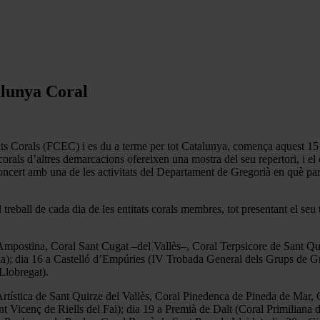
alunya Coral
ats Corals (FCEC) i es du a terme per tot Catalunya, comença aquest 15
orals d’altres demarcacions ofereixen una mostra del seu repertori, i el
ncert amb una de les activitats del Departament de Gregorià en què part
ball de cada dia de les entitats corals membres, tot presentant el seu tr
a Ampostina, Coral Sant Cugat –del Vallès–, Coral Terpsicore de Sant
a); dia 16 a Castelló d’Empúries (IV Trobada General dels Grups de Gr
Llobregat).
 Artística de Sant Quirze del Vallès, Coral Pinedenca de Pineda de Mar
 Vicenç de Riells del Fai); dia 19 a Premià de Dalt (Coral Primiliana