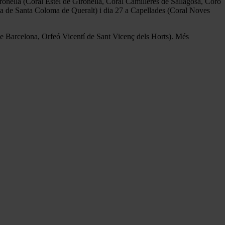
ronella (Coral Estel de Gironella, Coral Camilleres de Sallagosa, Coro
a de Santa Coloma de Queralt) i dia 27 a Capellades (Coral Noves
de Barcelona, Orfeó Vicentí de Sant Vicenç dels Horts). Més