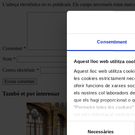
L'adreça electrònica no es publicarà.
Els camps necessaris estan mar
Consentiment
Comentari
*
Nom
*
Aquest lloc web utilitza coo
Correu electrònic
*
Aquest lloc web utilitza coo
les cookies estrictament nece
oferir funcions de xarxes soc
Navegar
els nostres col·laboradors de
També et pot interessar
per
que els hagi proporcionat o qu
“Permetre totes les cookies” 
les
vol més informació visiti la 
articles
les cookies en qualsevol mo
de
Selecció
Necessàries
de
Actualitat