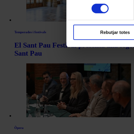
consentiment
Rebutjar totes
Temporades i festivals
El Sant Pau Festival presenta una sego
Sant Pau
Òpera