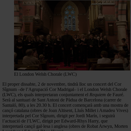
El London Welsh Chorale (LWC)
El proper dissabte, 2 de novembre, tindrà lloc un concert del Cor
Sîgnum –de l’Agrupació Cor Madrigal– i el London Welsh Chorale
(LWC), els quals interpretaran conjuntament el
Requiem
de Fauré.
Serà al santuari de Sant Antoni de Pàdua de Barcelona (carrer de
Santaló, 80), a les 20.30 h. El concert començarà amb una mostra de
cançó catalana (obres de Joan Altisent, Lluís Millet i Amadeu Vives)
interpretada pel Cor Sîgnum, dirigit per Jordi Marín, i seguirà
l’actuació de l’LWC, dirigit per Edward-Rhys Harry, que
interpretarà cançó gal·lesa i anglesa (obres de Robat Arwyn, Morten