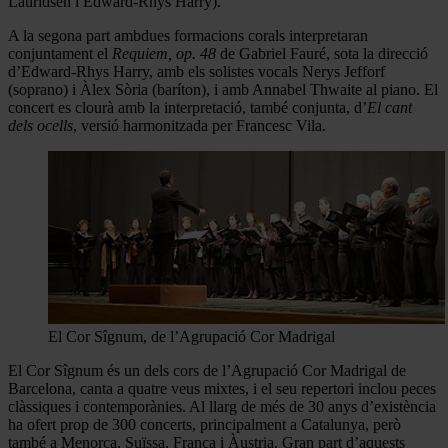
Lauridsen i Edward-Rhys Harry).
A la segona part ambdues formacions corals interpretaran
conjuntament el
Requiem, op. 48
de Gabriel Fauré, sota la direcció
d’Edward-Rhys Harry, amb els solistes vocals Nerys Jefforf
(soprano) i Àlex Sòria (baríton), i amb Annabel Thwaite al piano. El
concert es clourà amb la interpretació, també conjunta, d’
El cant
dels ocells
, versió harmonitzada per Francesc Vila.
El Cor Sîgnum, de l’Agrupació Cor Madrigal
El Cor Sîgnum és un dels cors de l’Agrupació Cor Madrigal de
Barcelona, canta a quatre veus mixtes, i el seu repertori inclou peces
clàssiques i contemporànies. Al llarg de més de 30 anys d’existència
ha ofert prop de 300 concerts, principalment a Catalunya, però
també a Menorca, Suïssa, França i Àustria. Gran part d’aquests