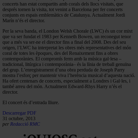
concerts han estat compartits amb corals dels llocs visitats, que
després tornen la visita, tot venint a Barcelona per fer concerts
conjunts en espais emblemàtics de Catalunya. Actualment Jordi
Marín n’és el director.
Per la seva banda, el London Welsh Chorale
(LWC) és un cor mixt
que va ser fundat el 1983 per Kenneth Bowen, un reconegut tenor
que a més va ser-ne el director fins a final del 2008. Des del seu
origen, l’LWC ha interpretat les obres més representatives del món
coral de totes les èpoques, des del Renaixement fins a obres
contemporànies. El compromís ferm amb la música gal·lesa –
tradicional, litúrgica i contemporània– és la línia de treball genuïna
del grup. L’enregistrament d’una obra perduda de Joseph Parry
mostra l’esforç per mantenir viva l’herència musical d’aquesta nació.
Ha ofert centenars de concerts, especialment a Londres i Gal·les, i
també arreu del món. Actualment Edward-Rhys Harry n’és el
director.
El concert és d’entrada lliure.
Descarregar PDF
31 octubre, 2013
per
Redacció RMC