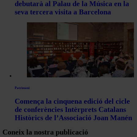
debutarà al Palau de la Música en la
seva tercera visita a Barcelona
Patrimoni
Comença la cinquena edició del cicle
de conferències Intèrprets Catalans
Històrics de l’Associació Joan Manén
Coneix la nostra publicació