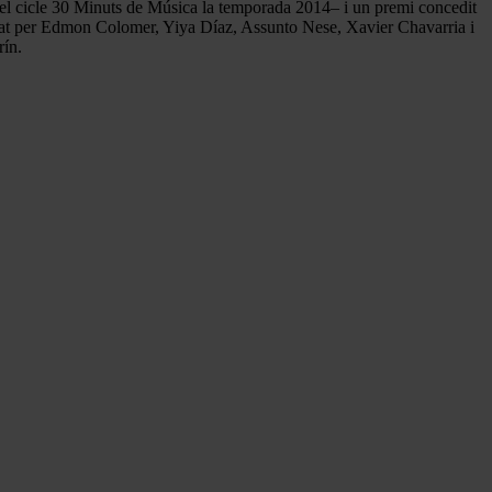
l cicle 30 Minuts de Música la temporada 2014– i un premi concedit
rmat per Edmon Colomer, Yiya Díaz, Assunto Nese, Xavier Chavarria i
rín.