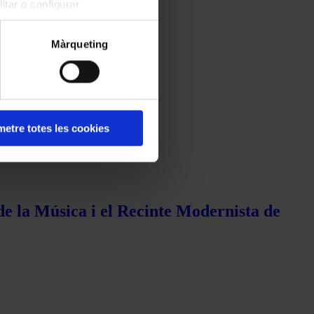
itar o configurar
Màrqueting
etre totes les cookies
de la Música i el Recinte Modernista de