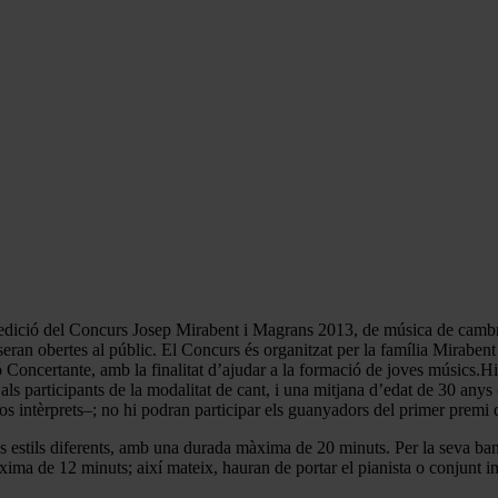
a edició del Concurs Josep Mirabent i Magrans 2013, de música de cambra
seran obertes al públic. El Concurs és organitzat per la família Mirabe
Concertante, amb la finalitat d’ajudar a la formació de joves músics.Hi p
als participants de la modalitat de cant, i una mitjana d’edat de 30 any
intèrprets–; no hi podran participar els guanyadors del primer premi d
s estils diferents, amb una durada màxima de 20 minuts. Per la seva band
àxima de 12 minuts; així mateix, hauran de portar el pianista o conjunt