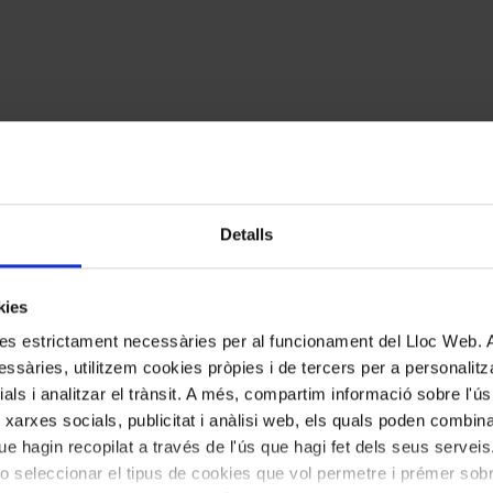
Detalls
kies
kies estrictament necessàries per al funcionament del Lloc Web.
ssàries, utilitzem cookies pròpies i de tercers per a personalitza
ials i analitzar el trànsit. A més, compartim informació sobre l'
 xarxes socials, publicitat i anàlisi web, els quals poden combin
e hagin recopilat a través de l'ús que hagi fet dels seus serveis.
o seleccionar el tipus de cookies que vol permetre i prémer sobr