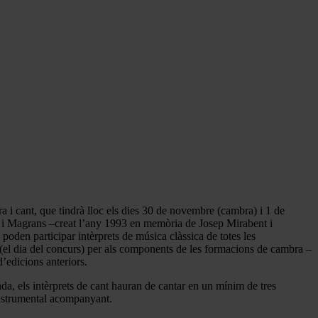
 i cant, que tindrà lloc els dies 30 de novembre (cambra) i 1 de
nt i Magrans –creat l’any 1993 en memòria de Josep Mirabent i
oden participar intèrprets de música clàssica de totes les
s (el dia del concurs) per als components de les formacions de cambra –
’edicions anteriors.
a, els intèrprets de cant hauran de cantar en un mínim de tres
 instrumental acompanyant.