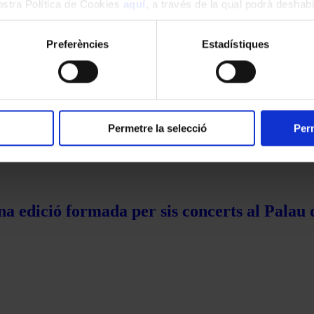
nostra Política de Cookies
aquí
, a través de la qual podrà deshabil
ment.
Preferències
Estadístiques
Permetre la selecció
Perm
na edició formada per sis concerts al Palau 