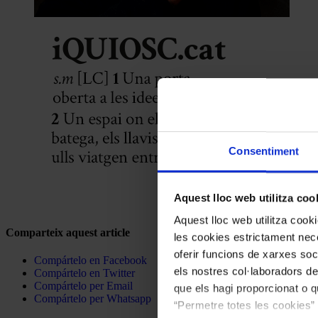
Consentiment
Aquest lloc web utilitza coo
Aquest lloc web utilitza coo
Comparteix aquest article
les cookies estrictament nece
oferir funcions de xarxes soc
Compártelo en Facebook
els nostres col·laboradors de
Compártelo en Twitter
Compártelo per Email
que els hagi proporcionat o qu
Compártelo per Whatsapp
“Permetre totes les cookies” 