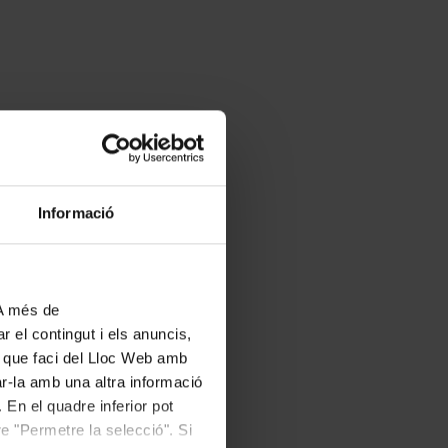
Informació
 A més de
r el contingut i els anuncis,
ús que faci del Lloc Web amb
ar-la amb una altra informació
 En el quadre inferior pot
e "Permetre la selecció". Si