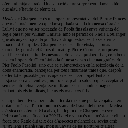
oferia ni mitja entrada. Una situació entre sorprenent i lamentable
que algú s’hauria de plantejar.
Medée
de Charpentier és una òpera representativa del Barroc francès
que malauradament va quedar sepultada sota la immensa obra de
Lully i que no va ser rescatada de l’oblit fins als anys vuitanta del
segle passat per William Christie, amb el permís de Nadia Boulanger
que als anys cinquanta ja n’havia dirigit extractes. Basada en la
tragèdia d’Eurípides, Charpentier i el seu llibretista, Thomas
Corneille, germà del famós dramaturg Pierre Corneille, no posen
tant l’accent en la ira desmesurada de la seva protagonista, com hem
vist en l’òpera de Cherubini o la famosa versió cinematogràfica de
Pier Paolo Pasolini, sinó que se submergeixen en la psicologia de la
dona enamorada, bandejada per tots i finalment traïda que, després
de fer tot el possible per recuperar el seu Jason apel·lant a la
negociació i a la tendresa, no troba cap altra solució que acceptar el
seu destí de reina i venjar-se utilitzant els seus poders màgics i
matant tots els implicats, inclús els mateixos fills.
Charpentier advoca per la dona ferida més que per la venjativa, en
dotar la música d’un to molt més amable i suau del que una Medea
clàssica ens ofereix. Si a això, hi afegim que Charpentier escriu
l’obra amb una afinació a 392 Hz, el resultat és una música tendint a
fosca que Rattle dirigeix des d’aspectes melancòlics, sovint amb
tempi
lents i pianíssims, molt allunyats de les floritures d’altres