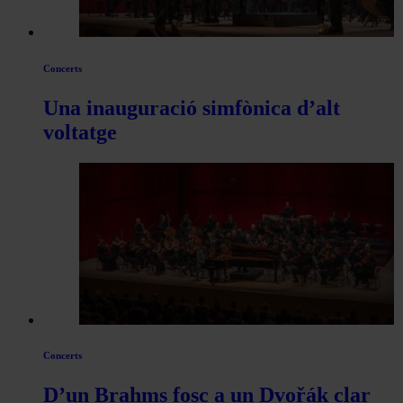
Concerts
Una inauguració simfònica d’alt
voltatge
Concerts
D’un Brahms fosc a un Dvořák clar