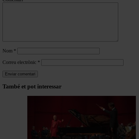
Nom
*
Correu electrònic
*
Navegar
També et pot interessar
per
les
articles
de
Actualitat