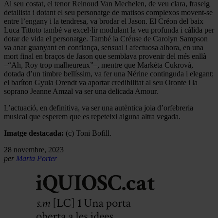
Al seu costat, el tenor Reinoud Van Mechelen, de veu clara, fraseig
detallista i dotant el seu personatge de matisos complexos movent-se
entre l’engany i la tendresa, va brodar el Jason. El Créon del baix
Luca Tittoto també va excel·lir modulant la veu profunda i càlida per
dotar de vida el personatge. També la Créuse de Carolyn Sampson
va anar guanyant en confiança, sensual i afectuosa alhora, en una
mort final en braços de Jason que semblava provenir del més enllà
–“Ah, Roy trop malheureux”–, mentre que Markéta Cukrová,
dotada d’un timbre bellíssim, va fer una Nérine continguda i elegant;
el baríton Gyula Orendt va aportar credibilitat al seu Oronte i la
soprano Jeanne Amzal va ser una delicada Amour.
L’actuació, en definitiva, va ser una autèntica joia d’orfebreria
musical que esperem que es repeteixi alguna altra vegada.
Imatge destacada:
(c) Toni Bofill.
28 novembre, 2023
per
Marta Porter