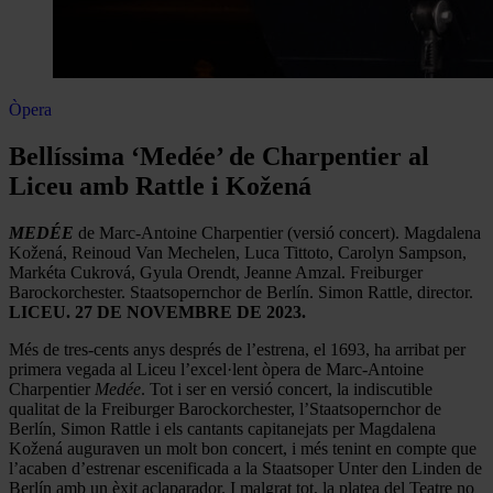
Òpera
Bellíssima ‘Medée’ de Charpentier al
Liceu amb Rattle i Kožená
MEDÉE
de Marc-Antoine Charpentier (versió concert). Magdalena
Kožená, Reinoud Van Mechelen, Luca Tittoto, Carolyn Sampson,
Markéta Cukrová, Gyula Orendt, Jeanne Amzal. Freiburger
Barockorchester. Staatsopernchor de Berlín. Simon Rattle, director.
LICEU. 27 DE NOVEMBRE DE 2023.
Més de tres-cents anys després de l’estrena, el 1693, ha arribat per
primera vegada al Liceu l’excel·lent òpera de Marc-Antoine
Charpentier
Medée
. Tot i ser en versió concert, la indiscutible
qualitat de la Freiburger Barockorchester, l’Staatsopernchor de
Berlín, Simon Rattle i els cantants capitanejats per Magdalena
Kožená auguraven un molt bon concert, i més tenint en compte que
l’acaben d’estrenar escenificada a la Staatsoper Unter den Linden de
Berlín amb un èxit aclaparador. I malgrat tot, la platea del Teatre no