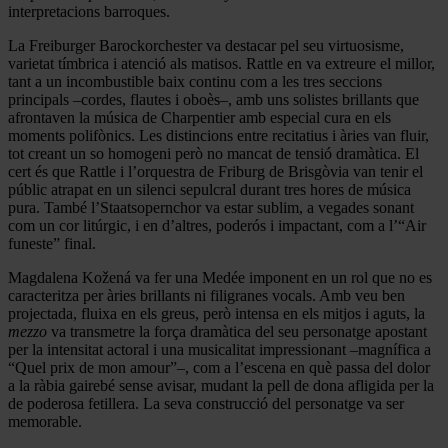
interpretacions barroques.
La Freiburger Barockorchester va destacar pel seu virtuosisme,
varietat tímbrica i atenció als matisos. Rattle en va extreure el millor,
tant a un incombustible baix continu com a les tres seccions
principals –cordes, flautes i oboès–, amb uns solistes brillants que
afrontaven la música de Charpentier amb especial cura en els
moments polifònics. Les distincions entre recitatius i àries van fluir,
tot creant un so homogeni però no mancat de tensió dramàtica. El
cert és que Rattle i l’orquestra de Friburg de Brisgòvia van tenir el
públic atrapat en un silenci sepulcral durant tres hores de música
pura. També l’Staatsopernchor va estar sublim, a vegades sonant
com un cor litúrgic, i en d’altres, poderós i impactant, com a l’“Air
funeste” final.
Magdalena Kožená va fer una Medée imponent en un rol que no es
caracteritza per àries brillants ni filigranes vocals. Amb veu ben
projectada, fluixa en els greus, però intensa en els mitjos i aguts, la
mezzo
va transmetre la força dramàtica del seu personatge apostant
per la intensitat actoral i una musicalitat impressionant –magnífica a
“Quel prix de mon amour”–, com a l’escena en què passa del dolor
a la ràbia gairebé sense avisar, mudant la pell de dona afligida per la
de poderosa fetillera. La seva construcció del personatge va ser
memorable.