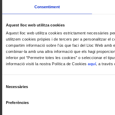
Consentiment
Aquest lloc web utilitza cookies
Aquest lloc web utilitza cookies estrictament necessàries p
utilitzem cookies pròpies i de tercers per a personalitzar el co
compartim informació sobre l'ús que faci del Lloc Web amb els
combinar-la amb una altra informació que els hagi proporciona
inferior pot “Permetre totes les cookies” o seleccionar el ti
informació visiti la nostra Política de Cookies
aquí
, a través
Selecció
Necessàries
de
consentiment
Preferències