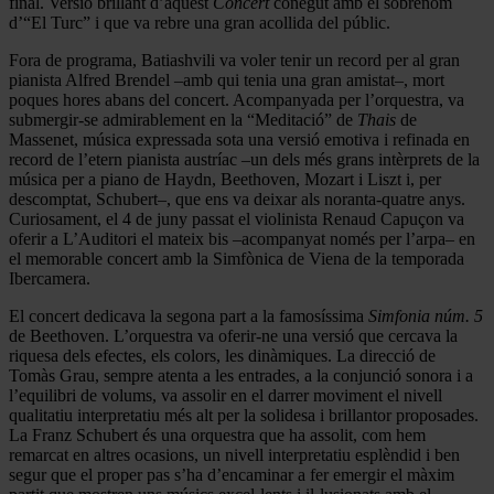
final. Versió brillant d’aquest
Concert
conegut amb el sobrenom
d’“El Turc” i que va rebre una gran acollida del públic.
Fora de programa, Batiashvili va voler tenir un record per al gran
pianista Alfred Brendel –amb qui tenia una gran amistat–, mort
poques hores abans del concert. Acompanyada per l’orquestra, va
submergir-se admirablement en la “Meditació” de
Thais
de
Massenet, música expressada sota una versió emotiva i refinada en
record de l’etern pianista austríac –un dels més grans intèrprets de la
música per a piano de Haydn, Beethoven, Mozart i Liszt i, per
descomptat, Schubert–, que ens va deixar als noranta-quatre anys.
Curiosament, el 4 de juny passat el violinista Renaud Capuçon va
oferir a L’Auditori el mateix bis –acompanyat només per l’arpa– en
el memorable concert amb la Simfònica de Viena de la temporada
Ibercamera.
El concert dedicava la segona part a la famosíssima
Simfonia núm. 5
de Beethoven. L’orquestra va oferir-ne una versió que cercava la
riquesa dels efectes, els colors, les dinàmiques. La direcció de
Tomàs Grau, sempre atenta a les entrades, a la conjunció sonora i a
l’equilibri de volums, va assolir en el darrer moviment el nivell
qualitatiu interpretatiu més alt per la solidesa i brillantor proposades.
La Franz Schubert és una orquestra que ha assolit, com hem
remarcat en altres ocasions, un nivell interpretatiu esplèndid i ben
segur que el proper pas s’ha d’encaminar a fer emergir el màxim