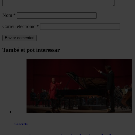
Nom
*
Correu electrònic
*
Navegar
També et pot interessar
per
les
articles
de
Actualitat
Concerts