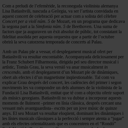
Com a preludi de l’efemèride, la reconeguda violinista alemanya
Lisa Batiashvili, nascuda a Geòrgia, va ser l’artista convidada en
aquest concert de celebració per actuar com a solista del cèlebre
Concert per a violí núm. 5
de Mozart, en un programa que dedicava
la segona part a la
Simfonia núm. 5
de Beethoven. Una suma de
factors que ja auguraven un èxit absolut de públic, tot constatant la
fidelitat assolida per aquesta orquestra que a partir de l’octubre
obrirà la seva catorzena temporada de concerts al Palau.
Amb un Palau ple a vessar, el desplegament musical ofert per
Batiashvili va resultar encomiable. Acompanyada deliciosament per
la Franz Schubert Filharmonia, dirigida pel seu director musical i
artístic, Tomàs Grau, la seva versió va anar musicalment
in
crescendo
, amb el desplegament d’un Mozart ple de dinàmiques,
obert als efectes i d’un magnetisme inqüestionable. Tal com va
explicar Grau després del concert, les cadències del primer i segon
moviments les va compondre un dels alumnes de la violinista de la
Fundació Lisa Batiashvili, entitat que té com a objectiu oferir suport
als músics georgians. Batiashvili no va dubtar a incorporar aquests
moments de lluïment –primer en línia clàssica, després cercant una
vessant més avantguardista– escrits per un jove músic de quinze
anys. El seu Mozart va resultar eloqüent, dominant les dinàmiques i
les línies musicals clàssiques a la perfecció i sempre atenta a “jugar”
amb els efectes orientalitzants que es concentren en el “Rondó”