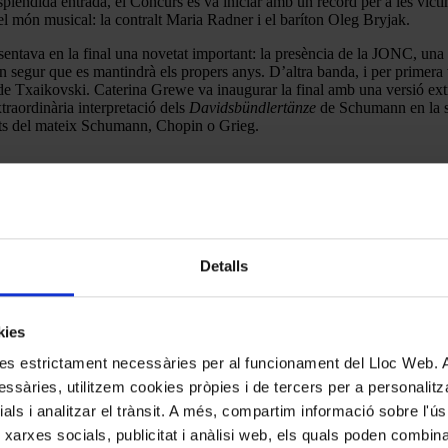
splèndida entrada, el Concurs es va iniciar amb un record per a les víct
del món musical: la contralt Maria Radner i el baríton Oleg Bryjak.
sentava en la final una novetat important: la presència de la JONC, una 
 segur que es mantindrà els propers anys. D’altra banda, i per primera ve
e Txaikovski. Caterina Grewe va inaugurar la final amb una versió ext
traordinària interpretació dels
Davidsbündlertänze
de Schumann en la se
erts del mateix Schumann, Chopin o Grieg.
Detalls
kies
kies estrictament necessàries per al funcionament del Lloc Web.
ssàries, utilitzem cookies pròpies i de tercers per a personalitza
ials i analitzar el trànsit. A més, compartim informació sobre l'
 xarxes socials, publicitat i anàlisi web, els quals poden combin