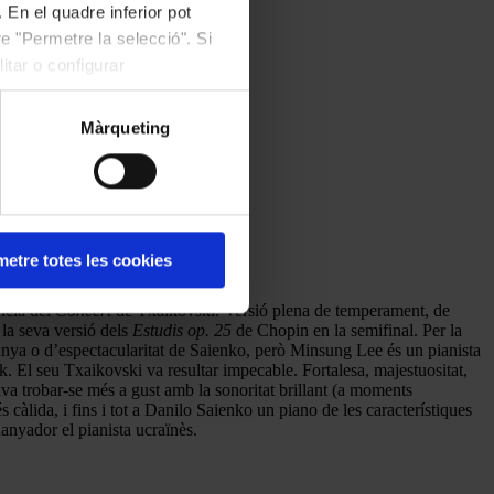
 En el quadre inferior pot
e "Permetre la selecció". Si
itar o configurar
Màrqueting
etre totes les cookies
ncia del
Concert
de Txaikovski. Versió plena de temperament, de
 la seva versió dels
Estudis op. 25
de Chopin en la semifinal. Per la
emanya o d’espectacularitat de Saienko, però Minsung Lee és un pianista
. El seu Txaikovski va resultar impecable. Fortalesa, majestuositat,
ava trobar-se més a gust amb la sonoritat brillant (a moments
àlida, i fins i tot a Danilo Saienko un piano de les característiques
uanyador el pianista ucraïnès.