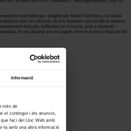
imes de l’accident del vol a Düsseldorf i, molt especialment, com va
orquestra esplèndida que, dirigida per Manel Valdivieso, ha iniciat
gada en totes les edicions, els tres finalistes van escollir la mateixa
remadament delicada, bellíssima en el fraseig, però a moments
mifinal, és una llàstima que no hagués ofert en la prova final una de
Informació
 A més de
r el contingut i els anuncis,
ús que faci del Lloc Web amb
ar-la amb una altra informació