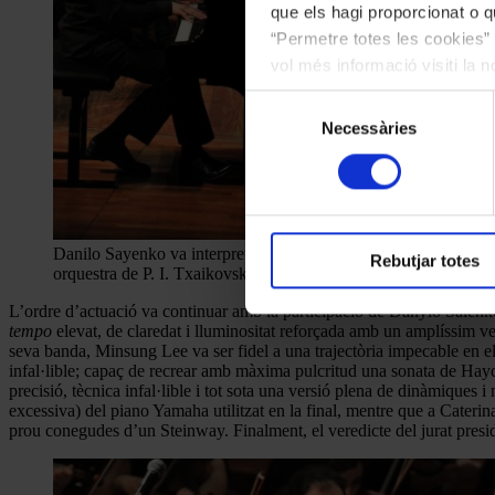
que els hagi proporcionat o qu
“Permetre totes les cookies” 
vol més informació visiti la 
les cookies en qualsevol mo
Selecció
Necessàries
de
consentiment
Danilo Sayenko va interpretar el Concert per a piano i
Rebutjar totes
orquestra de P. I. Txaikovski. Foto: Oliver Adell.
L’ordre d’actuació va continuar amb la participació de Danylo Saienko
tempo
elevat, de claredat i lluminositat reforçada amb un amplíssim ven
seva banda, Minsung Lee va ser fidel a una trajectòria impecable en el
infal·lible; capaç de recrear amb màxima pulcritud una sonata de Ha
precisió, tècnica infal·lible i tot sota una versió plena de dinàmiques
excessiva) del piano Yamaha utilitzat en la final, mentre que a Cateri
prou conegudes d’un Steinway. Finalment, el veredicte del jurat presidi