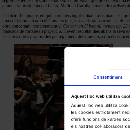
segon i el tercer llocs del certamen. En un Palau que presentava una e
apuntar la presidenta del Palau, Mariona Carulla, envers dos artistes 
L’edició d’enguany, en què han intervingut vuitanta-dos pianistes, pre
una col·laboració amb el Concurs que, vistos els grans resultats, de ben
obra concertant, concretament el
Concert en Si bemoll menor, op. 23
d
mancada de fortalesa i projecció. Havent escoltat dies abans la seva ex
les altres obres proposades pel reglament del Concurs, com els conc
Consentiment
Aquest lloc web utilitza coo
Aquest lloc web utilitza coo
les cookies estrictament nece
oferir funcions de xarxes soc
els nostres col·laboradors de