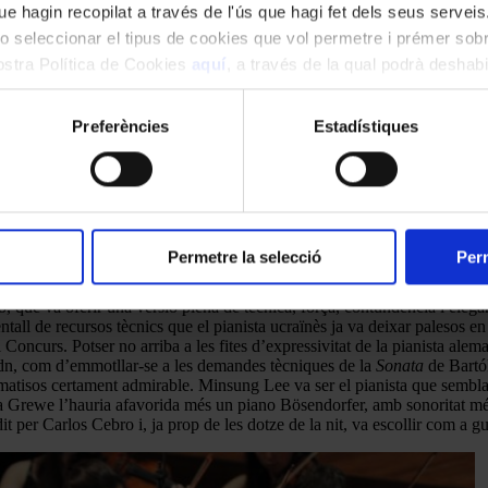
e hagin recopilat a través de l'ús que hagi fet dels seus serveis.
o seleccionar el tipus de cookies que vol permetre i prémer sobr
nostra Política de Cookies
aquí
, a través de la qual podrà deshabil
ment.
Preferències
Estadístiques
Permetre la selecció
Perm
, que va oferir una versió plena de tècnica, força, contundència i elegà
tall de recursos tècnics que el pianista ucraïnès ja va deixar palesos en
 Concurs. Potser no arriba a les fites d’expressivitat de la pianista al
ydn, com d’emmotllar-se a les demandes tècniques de la
Sonata
de Bartók
 i matisos certament admirable. Minsung Lee va ser el pianista que sembl
na Grewe l’hauria afavorida més un piano Bösendorfer, amb sonoritat més c
t per Carlos Cebro i, ja prop de les dotze de la nit, va escollir com a g