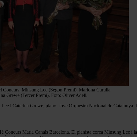
c del Concurs, Minsung Lee (Segon Premi), Mariona Carulla
ina Grewe (Tercer Premi). Foto: Oliver Adell.
ee i Caterina Grewe, piano. Jove Orquestra Nacional de Catalunya. D
1è Concurs Maria Canals Barcelona. El pianista coreà Minsung Lee i la