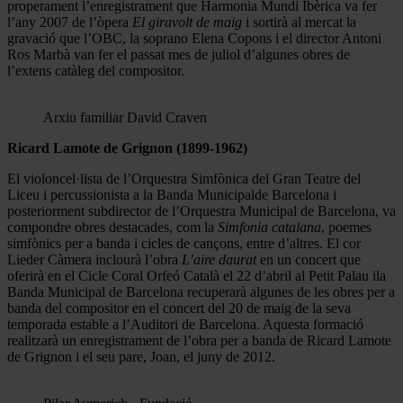
properament l’enregistrament que Harmonia Mundi Ibèrica va fer
l’any 2007 de l’òpera
El giravolt de maig
i sortirà al mercat la
gravació que l’OBC, la soprano Elena Copons i el director Antoni
Ros Marbà van fer el passat mes de juliol d’algunes obres de
l’extens catàleg del compositor.
Arxiu familiar David Craven
Ricard Lamote de Grignon (1899-1962)
El violoncel·lista de l’Orquestra Simfònica del Gran Teatre del
Liceu i percussionista a la Banda Municipalde Barcelona i
posteriorment subdirector de l’Orquestra Municipal de Barcelona, va
compondre obres destacades, com la
Simfonia
catalana
, poemes
simfònics per a banda i cicles de cançons, entre d’altres. El cor
Lieder Càmera inclourà l’obra
L’aire daurat
en un concert que
oferirà en el Cicle Coral Orfeó Català el 22 d’abril al Petit Palau ila
Banda Municipal de Barcelona recuperarà algunes de les obres per a
banda del compositor en el concert del 20 de maig de la seva
temporada estable a l’Auditori de Barcelona. Aquesta formació
realitzarà un enregistrament de l’obra per a banda de Ricard Lamote
de Grignon i el seu pare, Joan, el juny de 2012.