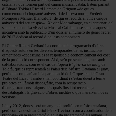
catalana i que formen part del cànon musical català. Estem parlant
d’Eduard Toldrà i Ricard Lamote de Grignon –de qui es
commemora el cinquantè aniversari de la seva mort–, Frederic
Mompou i Manuel Blancafort –de qui es recorda el vint-i-cinquè
aniversari del seu traspàs– i Xavier Montsalvatge, en el centenari del
seu naixement. La «Revista Musical Catalana» se suma a aquesta
iniciativa amb la publicació d’un dossier al número de gener-febrer
de 2012 dedicat al record d’aquests compositors.
El Centre Robert Gerhard ha coordinat la programació d’obres
d’aquests autors en les diverses temporades de les institucions
esmentades –cadascuna es fa responsable econòmicament del cost
de la producció corresponent. Així, se’n presenten algunes amb
col·laboracions, com és el cas de l’òpera
El giravolt de maig
de
Toldrà, que es representarà al Palau dela Música Catalana al juny,
però que comptarà amb la participació de l’Orquestra del Gran
Teatre del Liceu. També s’han coordinat i s’estan duent a terme
projectes en l’àmbit discogràfic, com la recuperació
d’enregistraments –alguns dels quals fins i tot recents– ja
descatalogats i la gravació d’obres inèdites o que mereixen noves
versions.
L’any 2012, doncs, serà un any molt prolífic en música catalana,
però com va destacar Oriol Pérez Treviño –com a coordinador de la
proposta– en la presentació d’aquesta programació als mitjans, la