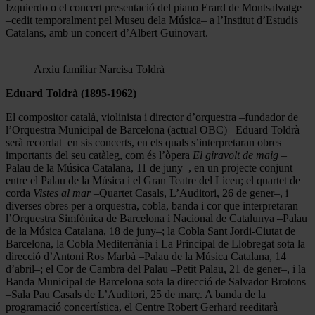
Izquierdo o el concert presentació del piano Erard de Montsalvatge
–cedit temporalment pel Museu dela Música– a l’Institut d’Estudis
Catalans, amb un concert d’Albert Guinovart.
Arxiu familiar Narcisa Toldrà
Eduard Toldrà (1895-1962)
El compositor català, violinista i director d’orquestra –fundador de
l’Orquestra Municipal de Barcelona (actual OBC)– Eduard Toldrà
serà recordat en sis concerts, en els quals s’interpretaran obres
importants del seu catàleg, com és l’òpera
El giravolt de maig
–
Palau de la Música Catalana, 11 de juny–, en un projecte conjunt
entre el Palau de la Música i el Gran Teatre del Liceu; el quartet de
corda
Vistes al mar
–Quartet Casals, L’Auditori, 26 de gener–, i
diverses obres per a orquestra, cobla, banda i cor que interpretaran
l’Orquestra Simfònica de Barcelona i Nacional de Catalunya –Palau
de la Música Catalana, 18 de juny–; la Cobla Sant Jordi-Ciutat de
Barcelona, la Cobla Mediterrània i La Principal de Llobregat sota la
direcció d’Antoni Ros Marbà –Palau de la Música Catalana, 14
d’abril–; el Cor de Cambra del Palau –Petit Palau, 21 de gener–, i la
Banda Municipal de Barcelona sota la direcció de Salvador Brotons
–Sala Pau Casals de L’Auditori, 25 de març. A banda de la
programació concertística, el Centre Robert Gerhard reeditarà