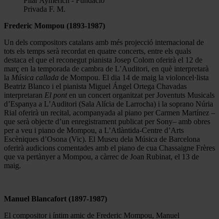
Pilar Aymerich - Fundació
Privada F. M.
Frederic Mompou (1893-1987)
Un dels compositors catalans amb més projecció internacional de
tots els temps serà recordat en quatre concerts, entre els quals
destaca el que el reconegut pianista Josep Colom oferirà el 12 de
març en la temporada de cambra de L’Auditori, en què interpretarà
la
Música
callada
de Mompou. El dia 14 de maig la violoncel·lista
Beatriz Blanco i el pianista Miguel Ángel Ortega Chavadas
interpretaran
El pont
en un concert organitzat per Joventuts Musicals
d’Espanya a L’Auditori (Sala Alícia de Larrocha) i la soprano Núria
Rial oferirà un recital, acompanyada al piano per Carmen Martínez –
que serà objecte d’un enregistrament publicat per Sony– amb obres
per a veu i piano de Mompou, a L’Atlàntida-Centre d’Arts
Escèniques d’Osona (Vic). El Museu dela Música de Barcelona
oferirà audicions comentades amb el piano de cua Chassaigne Frères
que va pertànyer a Mompou, a càrrec de Joan Rubinat, el 13 de
maig.
Manuel Blancafort (1897-1987)
El compositor i íntim amic de Frederic Mompou, Manuel