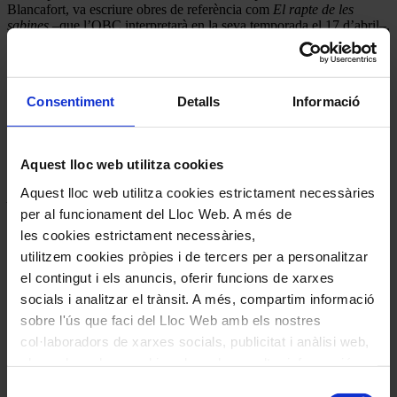
Blancafort, va escriure obres de referència com
El rapte de les
sabines
–que l’OBC interpretarà en la seva temporada el 17 d’abril–,
El
Concierto ibérico
i la
Simfonia
en Mi
. El 2013 es programarà la
Cantata Verge
Maria
, tot completant d’aquesta manera el recordatori
de la seva forta empremta en la música catalana.
Consentiment
Detalls
Informació
Descarregar PDF
Aquest lloc web utilitza cookies
16 desembre, 2011
Aquest lloc web utilitza cookies estrictament necessàries
per
Redacció RMC
per al funcionament del Lloc Web. A més de
les cookies estrictament necessàries,
utilitzem cookies pròpies i de tercers per a personalitzar
el contingut i els anuncis, oferir funcions de xarxes
socials i analitzar el trànsit. A més, compartim informació
sobre l'ús que faci del Lloc Web amb els nostres
col·laboradors de xarxes socials, publicitat i anàlisi web,
els quals poden combinar-la amb una altra informació
que els hagi proporcionat o que hagin recopilat a través
Selecció