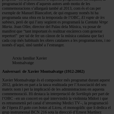
programació d’obres d’aquests autors amb motiu de les
commemoracions s’allargarà també al 2013, com és el cas per
exemple de Manuel Blancafort, de qui enguany només hi ha
programada una obra en la temporada de l’OBC,
El rapte de les
sabines
, però de qui l’any següent es programarà la
Cantata Verge
Maria
. Joan Oller, director del Palau dela Música, va posar de
manifest que “tant important és realitzar encàrrecs com generar
repertori” per tal de fer un cànon de la música catalana que faci
cada cop més habituals les obres catalanes a les programacions, i no
només d’aquí, sinó també a l’estranger.
Arxiu familiar Xavier
Montsalvatge
Aniversari de Xavier Montsalvatge (1912-2002)
Xavier Montsalvatge és el compositor més programat durant aquest
2012, gràcies en part a la tasca realitzada per l’Associació del seu
mateix nom i per la implicació de les administracions en aquesta
commemoració. Hi destaca la interpretació de
Sortilegis
per part de
l’OBC –en un concert en què intervindrà la violinista Midori i que
es retransmetrà pel canal d’
streaming
Medici TV–, la programació
de l’òpera
El gato con botas
al Liceu, el monogràfic que li dedica el
grup instrumental BCN 216 sota la direcció d’Ernest Martínez