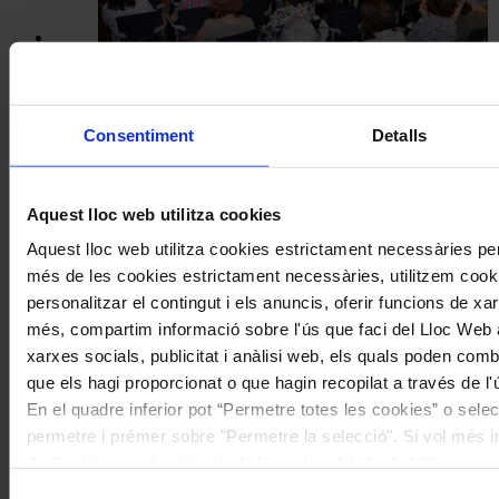
Patrimoni
Comença la cinquena edició del cicle
Consentiment
Detalls
de conferències Intèrprets Catalans
Històrics de l’Associació Joan Manén
Aquest lloc web utilitza cookies
Coneix la nostra publicació
Aquest lloc web utilitza cookies estrictament necessàries pe
més de les cookies estrictament necessàries, utilitzem cooki
I gaudeix a més dels següents descomptes:
personalitzar el contingut i els anuncis, oferir funcions de xarx
més, compartim informació sobre l'ús que faci del Lloc Web 
20% als concerts del Palau de la Música Catalana
xarxes socials, publicitat i anàlisi web, els quals poden com
Descomptes a altres cicles de concerts col·laboradors
que els hagi proporcionat o que hagin recopilat a través de l'
En el quadre inferior pot “Permetre totes les cookies” o selec
permetre i prémer sobre "Permetre la selecció". Si vol més inf
de Cookies
aquí
, a través de la qual podrà deshabilitar o co
moment.
Selecció