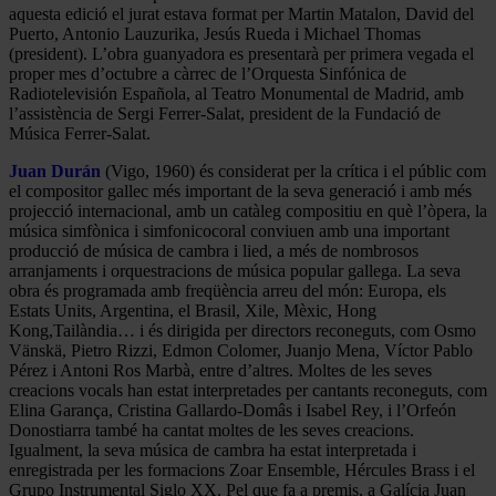
aquesta edició el jurat estava format per Martin Matalon, David del
Puerto, Antonio Lauzurika, Jesús Rueda i Michael Thomas
(president). L’obra guanyadora es presentarà per primera vegada el
proper mes d’octubre a càrrec de l’Orquesta Sinfónica de
Radiotelevisión Española, al Teatro Monumental de Madrid, amb
l’assistència de Sergi Ferrer-Salat, president de la Fundació de
Música Ferrer-Salat.
Juan Durán
(Vigo, 1960) és considerat per la crítica i el públic com
el compositor gallec més important de la seva generació i amb més
projecció internacional, amb un catàleg compositiu en què l’òpera, la
música simfònica i simfonicocoral conviuen amb una important
producció de música de cambra i lied, a més de nombrosos
arranjaments i orquestracions de música popular gallega. La seva
obra és programada amb freqüència arreu del món: Europa, els
Estats Units, Argentina, el Brasil, Xile, Mèxic, Hong
Kong,Tailàndia… i és dirigida per directors reconeguts, com Osmo
Vänskä, Pietro Rizzi, Edmon Colomer, Juanjo Mena, Víctor Pablo
Pérez i Antoni Ros Marbà, entre d’altres. Moltes de les seves
creacions vocals han estat interpretades per cantants reconeguts, com
Elina Garança, Cristina Gallardo-Domâs i Isabel Rey, i l’Orfeón
Donostiarra també ha cantat moltes de les seves creacions.
Igualment, la seva música de cambra ha estat interpretada i
enregistrada per les formacions Zoar Ensemble, Hércules Brass i el
Grupo Instrumental Siglo XX. Pel que fa a premis, a Galícia Juan