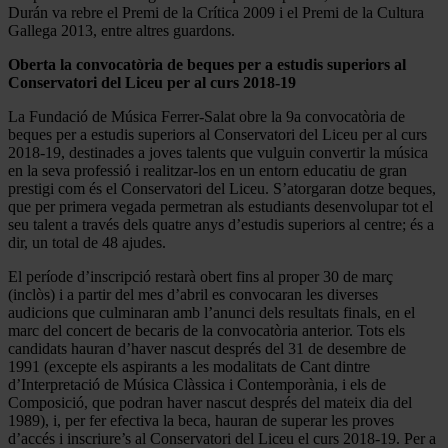
Durán va rebre el Premi de la Crítica 2009 i el Premi de la Cultura
Gallega 2013, entre altres guardons.
Oberta la convocatòria de beques per a estudis superiors al
Conservatori del Liceu per al curs 2018-19
La Fundació de Música Ferrer-Salat obre la 9a convocatòria de
beques per a estudis superiors al Conservatori del Liceu per al curs
2018-19, destinades a joves talents que vulguin convertir la música
en la seva professió i realitzar-los en un entorn educatiu de gran
prestigi com és el Conservatori del Liceu. S’atorgaran dotze beques,
que per primera vegada permetran als estudiants desenvolupar tot el
seu talent a través dels quatre anys d’estudis superiors al centre; és a
dir, un total de 48 ajudes.
El període d’inscripció restarà obert fins al proper 30 de març
(inclòs) i a partir del mes d’abril es convocaran les diverses
audicions que culminaran amb l’anunci dels resultats finals, en el
marc del concert de becaris de la convocatòria anterior. Tots els
candidats hauran d’haver nascut després del 31 de desembre de
1991 (excepte els aspirants a les modalitats de Cant dintre
d’Interpretació de Música Clàssica i Contemporània, i els de
Composició, que podran haver nascut després del mateix dia del
1989), i, per fer efectiva la beca, hauran de superar les proves
d’accés i inscriure’s al Conservatori del Liceu el curs 2018-19. Per a