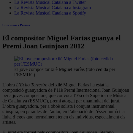
La Revista Musical Catalana a Twitter
La Revista Musical Catalana a Instagram
La Revista Musical Catalana a Spotify
Concursos i Premis
El compositor Miguel Farías guanya el
Premi Joan Guinjoan 2012
El jove compositor xilè Miguel Farías (foto cedida per
l’ESMUC)
L’obra
L’Echo Terrestre
del xilè Miguel Farías ha estat la
composició guanyadora de l’11è Premi Internacional Joan Guinjoan
per a joves compositors, que convoca l’Escola Superior de Música
de Catalunya (ESMUC), premi atorgat per unanimitat del jurat.
L’obra guanyadora, per a oboè solista i conjunt instrumental,
s’inspira, en paraules de l’autor, en l’alienació de l’ésser humà i la
lluita d’egos que normalment tenen els individus, especialment els
artistes.
El jurat era format pels compositors Joan Guinjoan, Stefano