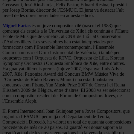
Gervasoni, José Rio-Pareja, Fèlix Pastor, Eduard Resina, i presidit
per Josep Borràs, director de l’ESMUC. El jurat va destacar l’alt
nivell de les obres presentades en aquesta edició.
Miguel Farías
és un jove compositor xilè (nascut el 1983) que
començà els estudis a la Universitat de Xile i els continuà a l’Haute
École de Musique de Ginebra, al CNR de Lió i al Conservatori
d’Aubervilliers. Les seves obres han estat interpretades per
formacions com l’Ensemble Intercontemporain, l’Ensemble
Contrechamps o el Grup Instrumental de València, i també per
orquestres com l’Orquesta de RTVE, Orquestra de Lilla, Korean
Symphony Orchestra i Orquesta Sinfónica de Xile, entre d’altres.
Ha guanyat diferents premis (Injuve 2007, Espanya; Luis Advis
2007, Xile; Patronize Award del Concurs BMW Música Viva de
l’Orquestra de Ràdio Baviera, Munic) i ha estat finalista en
concursos com l’Isang Yun Music Prize 2007 de Corea i el Reina
Elisabeth 2009 de Bèlgica, entre d’altres. El 2008 va ser seleccionat
com a compositor resident del Fòrum de Compositors Joves, de
l’Ensemble Aleph.
El Premi Internacional Joan Guinjoan per a Joves Compositors, que
organitza l’ESMUC per mitjà del Departament de Teoria,
Composició i Direcció, ha valorat un total de quaranta composicions
procedents de més de 20 països. El guardó vol donar suport a la
creació actual de les noves generacions i, a la vegada, establir un