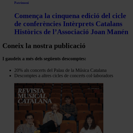
Patrimoni
Comença la cinquena edició del cicle
de conferències Intèrprets Catalans
Històrics de l’Associació Joan Manén
Coneix la nostra publicació
I gaudeix a més dels següents descomptes:
20% als concerts del Palau de la Música Catalana
Descomptes a altres cicles de concerts col·laboradors