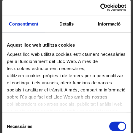
Deixa un comentari
L'adreça electrònica no es publicarà.
Els camps necessaris estan
marcats amb
*
Consentiment
Detalls
Informació
Comentari
*
Aquest lloc web utilitza cookies
Aquest lloc web utilitza cookies estrictament necessàries
per al funcionament del Lloc Web. A més de
les cookies estrictament necessàries,
utilitzem cookies pròpies i de tercers per a personalitzar
Nom
*
el contingut i els anuncis, oferir funcions de xarxes
socials i analitzar el trànsit. A més, compartim informació
Correu electrònic
*
sobre l'ús que faci del Lloc Web amb els nostres
col·laboradors de xarxes socials, publicitat i anàlisi web,
els quals poden combinar-la amb una altra informació
Navegar
També et pot interessar
que els hagi proporcionat o que hagin recopilat a través
Selecció
per
de l'ús que hagi fet dels seus serveis. En el quadre
Necessàries
de
les
inferior pot “Permetre totes les cookies” o seleccionar el