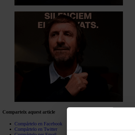
Comparteix aquest article
Compártelo en Facebook
Compártelo en Twitter
Compártelo per Email