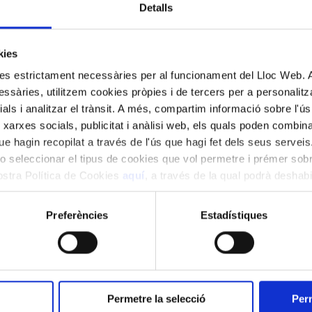
Detalls
kies
kies estrictament necessàries per al funcionament del Lloc Web.
ssàries, utilitzem cookies pròpies i de tercers per a personalitza
ials i analitzar el trànsit. A més, compartim informació sobre l'
 xarxes socials, publicitat i anàlisi web, els quals poden combin
e hagin recopilat a través de l'ús que hagi fet dels seus serveis.
o seleccionar el tipus de cookies que vol permetre i prémer sobr
nostra Política de Cookies
aquí
, a través de la qual podrà deshabil
ment.
Preferències
Estadístiques
na edició formada per sis concerts al Palau 
Permetre la selecció
Perm