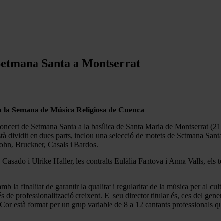
Setmana Santa a Montserrat
a la Semana de Música Religiosa de Cuenca
oncert de Setmana Santa a la basílica de Santa Maria de Montserrat (21
stà dividit en dues parts, inclou una selecció de motets de Setmana Sant
sohn, Bruckner, Casals i Bardos.
asado i Ulrike Haller, les contralts Eulàlia Fantova i Anna Valls, els t
a finalitat de garantir la qualitat i regularitat de la música per al cul
s de professionalització creixent. El seu director titular és, des del ge
Cor està format per un grup variable de 8 a 12 cantants professionals q