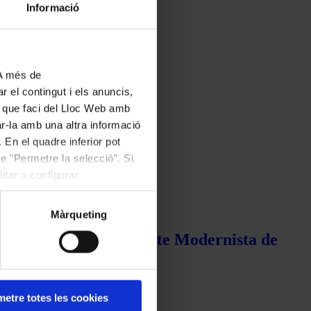
Informació
 A més de
r el contingut i els anuncis,
ús que faci del Lloc Web amb
ar-la amb una altra informació
 En el quadre inferior pot
e "Permetre la selecció". Si
itar o configurar
Màrqueting
de la Música i el Recinte Modernista de
etre totes les cookies