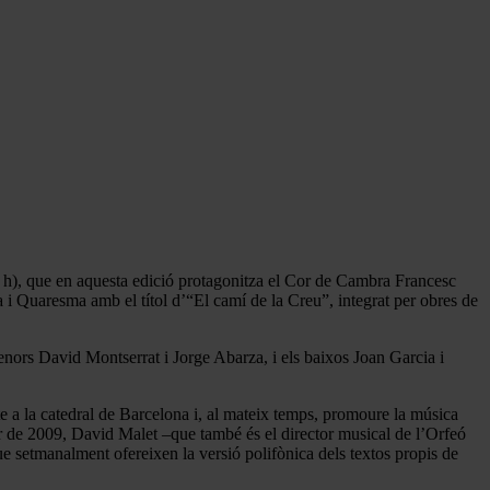
 h), que en aquesta edició protagonitza el Cor de Cambra Francesc
a i Quaresma amb el títol d’“El camí de la Creu”, integrat per obres de
enors David Montserrat i Jorge Abarza, i els baixos Joan Garcia i
te a la catedral de Barcelona i, al mateix temps, promoure la música
ner de 2009, David Malet –que també és el director musical de l’Orfeó
ue setmanalment ofereixen la versió polifònica dels textos propis de