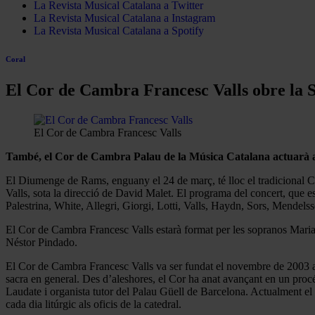
La Revista Musical Catalana a Twitter
La Revista Musical Catalana a Instagram
La Revista Musical Catalana a Spotify
Coral
El Cor de Cambra Francesc Valls obre la 
El Cor de Cambra Francesc Valls
També, el Cor de Cambra Palau de la Música Catalana actuarà 
El Diumenge de Rams, enguany el 24 de març, té lloc el tradicional C
Valls, sota la direcció de David Malet. El programa del concert, que e
Palestrina, White, Allegri, Giorgi, Lotti, Valls, Haydn, Sors, Mendels
El Cor de Cambra Francesc Valls estarà format per les sopranos Maria C
Néstor Pindado.
El Cor de Cambra Francesc Valls va ser fundat el novembre de 2003 amb l
sacra en general. Des d’aleshores, el Cor ha anat avançant en un procé
Laudate i organista tutor del Palau Güell de Barcelona. Actualment el 
cada dia litúrgic als oficis de la catedral.