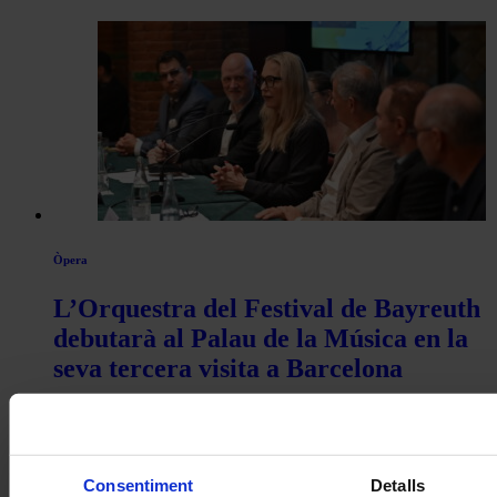
Òpera
L’Orquestra del Festival de Bayreuth
debutarà al Palau de la Música en la
seva tercera visita a Barcelona
Consentiment
Detalls