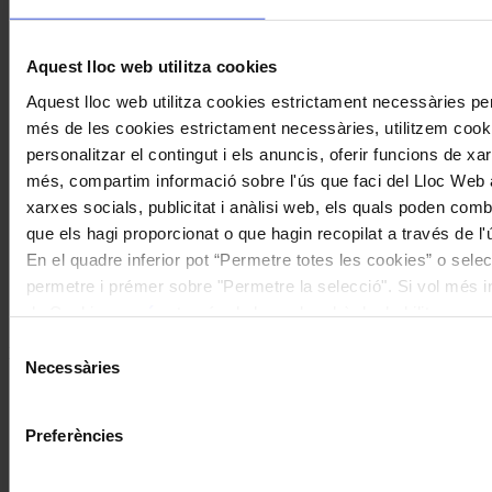
Aquest lloc web utilitza cookies
Aquest lloc web utilitza cookies estrictament necessàries pe
més de les cookies estrictament necessàries, utilitzem cooki
Patrimoni
personalitzar el contingut i els anuncis, oferir funcions de xarx
més, compartim informació sobre l'ús que faci del Lloc Web 
Comença la cinquena edició del cicle
xarxes socials, publicitat i anàlisi web, els quals poden com
de conferències Intèrprets Catalans
que els hagi proporcionat o que hagin recopilat a través de l'
Històrics de l’Associació Joan Manén
En el quadre inferior pot “Permetre totes les cookies” o selec
permetre i prémer sobre "Permetre la selecció". Si vol més inf
Coneix la nostra publicació
de Cookies
aquí
, a través de la qual podrà deshabilitar o co
moment.
Selecció
I gaudeix a més dels següents descomptes:
Necessàries
de
20% als concerts del Palau de la Música Catalana
consentiment
Descomptes a altres cicles de concerts col·laboradors
Preferències