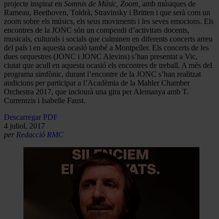
projecte inspirat en
Somnis de Músic, Zoom,
amb músiques de
Rameau, Beethoven, Toldrà, Stravinsky i Britten i que serà com un
zoom sobre els músics, els seus moviments i les seves emocions. Els
encontres de la JONC són un compendi d’activitats docents,
musicals, culturals i socials que culminen en diferents concerts arreu
del país i en aquesta ocasió també a Montpeller. Els concerts de les
dues orquestres (JONC i JONC Alevins) s’han presentat a Vic,
ciutat que acull en aquesta ocasió els encontres de treball. A més del
programa simfònic, durant l’encontre de la JONC s’han realitzat
audicions per participar a l’Acadèmia de la Mahler Chamber
Orchestra 2017, que inclourà una gira per Alemanya amb T.
Currentzis i Isabelle Faust.
Descarregar PDF
4 juliol, 2017
per
Redacció RMC