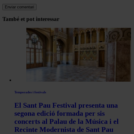
Navegar
També et pot interessar
per
les
articles
de
Actualitat
Temporades i festivals
El Sant Pau Festival presenta una
segona edició formada per sis
concerts al Palau de la Música i el
Recinte Modernista de Sant Pau