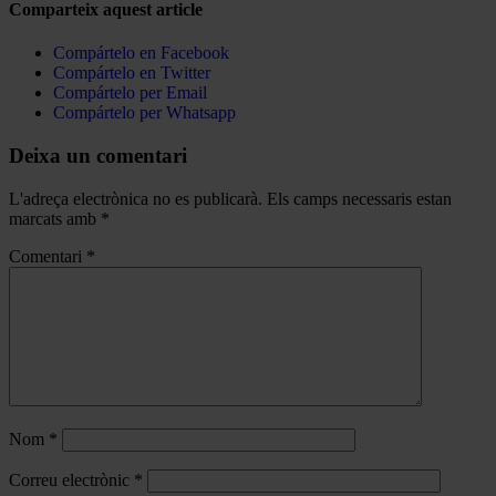
Comparteix aquest article
Compártelo en Facebook
Compártelo en Twitter
Compártelo per Email
Compártelo per Whatsapp
Deixa un comentari
L'adreça electrònica no es publicarà.
Els camps necessaris estan
marcats amb
*
Comentari
*
Nom
*
Correu electrònic
*