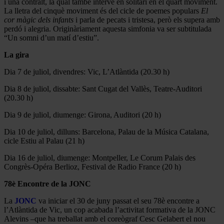
i una contralt, la qual també intervé en solitari en el quart moviment.
La lletra del cinquè moviment és del cicle de poemes populars
El
cor màgic dels infants
i parla de pecats i tristesa, però els supera amb
perdó i alegria. Originàriament aquesta simfonia va ser subtitulada
“Un somni d’un matí d’estiu”.
La gira
Dia 7 de juliol, divendres: Vic, L’Atlàntida (20.30 h)
Dia 8 de juliol, dissabte: Sant Cugat del Vallès, Teatre-Auditori
(20.30 h)
Dia 9 de juliol, diumenge: Girona, Auditori (20 h)
Dia 10 de juliol, dilluns: Barcelona, Palau de la Música Catalana,
cicle Estiu al Palau (21 h)
Dia 16 de juliol, diumenge: Montpeller, Le Corum Palais des
Congrès-Opéra Berlioz, Festival de Radio France (20 h)
78è Encontre de la JONC
La
JONC
va iniciar el 30 de juny passat el seu 78è encontre a
l’Atlàntida de Vic, un cop acabada l’activitat formativa de la JONC
Alevins –que ha treballat amb el coreògraf Cesc Gelabert el nou