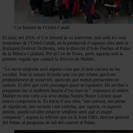
Cor Infantil de l’Orfeó Català
El març del 2016, el Cor Infantil ja va intervenir, junt amb les veus
femenines de l’Orfeó Català, en la producció d’aquesta obra amb la
Budapest Festival Orchestra, sota la direcció d’Iván Fischer, al Palau
de la Música Catalana. Per al Cor de Noies, però, aquesta serà la
primera vegada que cantarà la
Tercera
de Mahler.
“La meva simfonia serà alguna cosa que el món encara no ha
escoltat. Tota la natura hi troba una veu per relatar quelcom
profundament de misteriós, quelcom que només pressentim en
somnis. Et diré que certs passatges quasi m’espanten. He arribat a
preguntar-me si realment hauria d’escriure-la”,
exposava el mateix
Mahler en una carta a la seva amiga Natalia Bauer Lechen quan
estava component-la. Es tracta d’una obra
“tan extensa, tan plena
de significats, tan variada i tan extrema, que supera, en aquests
àmbits, qualsevol altre projecte simfònic amb què es pugui
comparar”
, segons la reflexió que en fa Joan Oller, director general
del Palau, al programa de mà del concert al Palau.