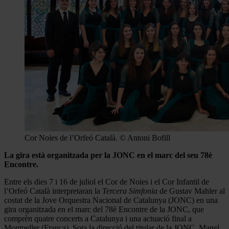
Cor Noies de l’Orfeó Català. © Antoni Bofill
La gira està organitzada per la JONC en el marc del seu 78è
Encontre
.
Entre els dies 7 i 16 de juliol el Cor de Noies i el Cor Infantil de
l’Orfeó Català interpretaran la
Tercera Simfonia
de Gustav Mahler al
costat de la Jove Orquestra Nacional de Catalunya (JONC) en una
gira organitzada en el marc del 78è Encontre de la JONC, que
comprèn quatre concerts a Catalunya i una actuació final a
Montpeller (França). Sota la direcció del titular de la JONC, Manel