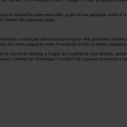
jecció mundial ha estat remarcable, ja que hi han participat, a més d’or
 i difusió del patrimoni català.
u i prometedor: començarà amb un concert a càrrec dels professors Alfons
haurà els cursos magistrals sobre Frescobaldi (Fedi) i la música hispànic
er-hi el concert de cloenda, a l’orgue de l’església de Sant Miquèu, instr
arona), construït per Dominique Cavaillé-Coll, orguener pertanyent a un