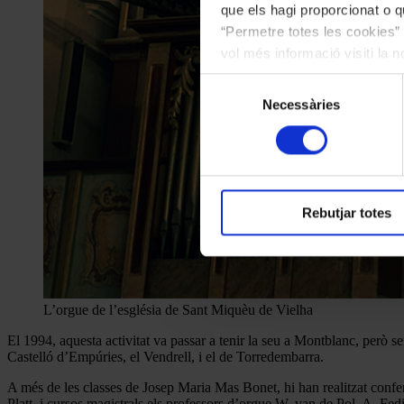
que els hagi proporcionat o qu
“Permetre totes les cookies” 
vol més informació visiti la 
les cookies en qualsevol mo
Selecció
Necessàries
de
consentiment
Rebutjar totes
L’orgue de l’església de Sant Miquèu de Vielha
El 1994, aquesta activitat va passar a tenir la seu a Montblanc, però se
Castelló d’Empúries, el Vendrell, i el de Torredembarra.
A més de les classes de Josep Maria Mas Bonet, hi han realitzat confe
Platt, i cursos magistrals els professors d’orgue W. van de Pol, A. Fed