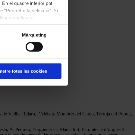
 En el quadre inferior pot
e "Permetre la selecció". Si
itar o configurar
Màrqueting
etre totes les cookies
ls de Vielha, Talarn, l’Aleixar, Montbrió del Camp, Torroja del Priorat,
sta, Á. Pedrero, l’orguener G. Blancafort, l’arquitecte d’orgues S.
ascun el coneixement de les diverses escoles organístiques europees