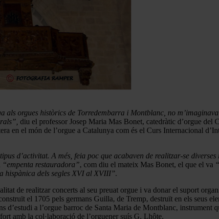
ga als orgues històrics de Torredembarra i Montblanc, no m’imaginava 
urals”,
diu el professor Josep Maria Mas Bonet, catedràtic d’orgue del Co
ntera en el món de l’orgue a Catalunya com és el Curs Internacional d
us d’activitat. A més, feia poc que acabaven de realitzar-se diverses
a
“empenta restauradora”
, com diu el mateix Mas Bonet, el que el va
“
ca hispànica dels segles XVI al XVIII”.
tat de realitzar concerts al seu preuat orgue i va donar el suport organi
nstruït el 1705 pels germans Guilla, de Tremp, destruït en els seus elem
ons d’estudi a l’orgue barroc de Santa Maria de Montblanc, instrument qu
fort amb la col·laboració de l’orguener suís G. Lhôte.