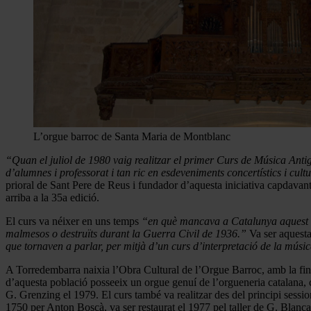
L’orgue barroc de Santa Maria de Montblanc
“Quan el juliol de 1980 vaig realitzar el primer Curs de Música Anti
d’alumnes i professorat i tan ric en esdeveniments concertístics i cult
prioral de Sant Pere de Reus i fundador d’aquesta iniciativa capdava
arriba a la 35a edició.
El curs va néixer en uns temps
“en què mancava a Catalunya aquest tip
malmesos o destruïts durant la Guerra Civil de 1936.”
Va ser aquest
que tornaven a parlar, per mitjà d’un curs d’interpretació de la músi
A Torredembarra naixia l’Obra Cultural de l’Orgue Barroc, amb la finali
d’aquesta població posseeix un orgue genuí de l’orgueneria catalana, co
G. Grenzing el 1979. El curs també va realitzar des del principi sessi
1750 per Anton Boscà, va ser restaurat el 1977 pel taller de G. Blanca