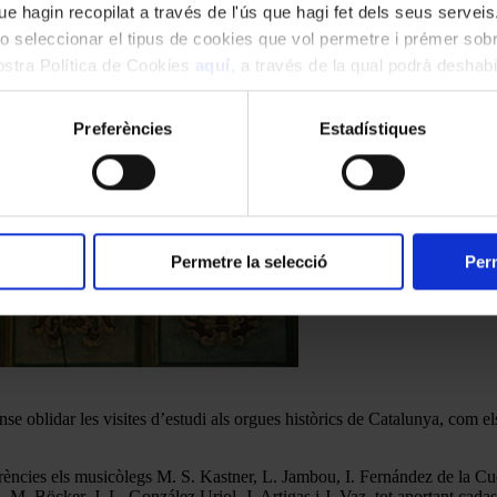
e hagin recopilat a través de l'ús que hagi fet dels seus serveis.
o seleccionar el tipus de cookies que vol permetre i prémer sobr
nostra Política de Cookies
aquí
, a través de la qual podrà deshabil
ment.
Preferències
Estadístiques
Permetre la selecció
Perm
nse oblidar les visites d’estudi als orgues històrics de Catalunya, com e
rències els musicòlegs M. S. Kastner, L. Jambou, I. Fernández de la Cue
i, M. Böcker, J. L. González Uriol, J. Artigas i J. Vaz, tot aportant cad