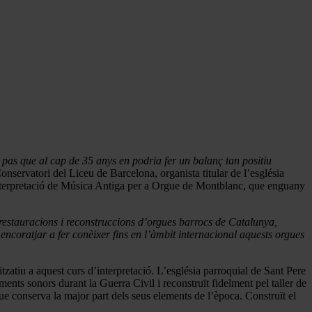
pas que al cap de 35 anys en podria fer un balanç tan positiu
nservatori del Liceu de Barcelona, organista titular de l’església
’Interpretació de Música Antiga per a Orgue de Montblanc, que enguany
 restauracions i reconstruccions d’orgues barrocs de Catalunya,
encoratjar a fer conèixer fins en l’àmbit internacional aquests orgues
tzatiu a aquest curs d’interpretació. L’església parroquial de Sant Pere
ents sonors durant la Guerra Civil i reconstruït fidelment pel taller de
e conserva la major part dels seus elements de l’època. Construït el