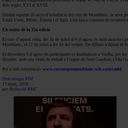
dels segles XVI al XVIII.
Durant aquests 35 anys d’existència del curs de Montblanc, la seva pro
Estats Units, Mèxic, Rússia i el Japó. Una tasca constant de revaloració
Els noms de la 35a edició
El curs d’aquest estiu, del 31 de juliol al 6 d’agost, és molt atracti
Montblanc, el 31 de juliol a les 10 del vespre. De dilluns a dijous hi 
El divendres 5 d’agost els participants es traslladaran a Vielha, per f
dissabte, amb una visita de treball a l’orgue de Sent Gaudenç (Alta G
Per a més informació:
www.cursorguemontblanc.wix.com/cmbl
Descarregar PDF
17 març, 2016
per
Redacció RMC