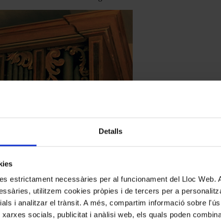
Detalls
kies
kies estrictament necessàries per al funcionament del Lloc Web.
ssàries, utilitzem cookies pròpies i de tercers per a personalitza
ials i analitzar el trànsit. A més, compartim informació sobre l'
 xarxes socials, publicitat i anàlisi web, els quals poden combin