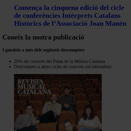
Comença la cinquena edició del cicle
de conferències Intèrprets Catalans
Històrics de l’Associació Joan Manén
Coneix la nostra publicació
I gaudeix a més dels següents descomptes:
20% als concerts del Palau de la Música Catalana
Descomptes a altres cicles de concerts col·laboradors