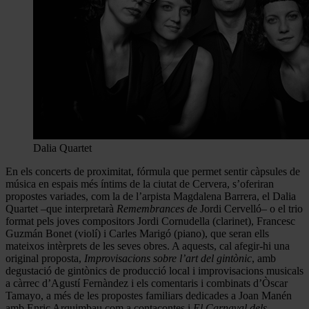
Dalia Quartet
En els concerts de proximitat, fórmula que permet sentir càpsules de
música en espais més íntims de la ciutat de Cervera, s’oferiran
propostes variades, com la de l’arpista Magdalena Barrera, el Dalia
Quartet –que interpretarà
Remembrances d
e Jordi Cervelló– o el trio
format pels joves compositors Jordi Cornudella (clarinet), Francesc
Guzmán Bonet (violí) i Carles Marigó (piano), que seran ells
mateixos intèrprets de les seves obres. A aquests, cal afegir-hi una
original proposta,
Improvisacions sobre l’art del gintònic
, amb
degustació de gintònics de producció local i improvisacions musicals
a càrrec d’Agustí Fernàndez i els comentaris i combinats d’Òscar
Tamayo, a més de les propostes familiars dedicades a Joan Manén
amb Enric Arquimbau com a contacontes i
El Carnaval dels