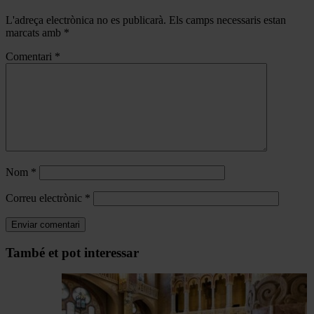
L'adreça electrònica no es publicarà.
Els camps necessaris estan
marcats amb
*
Comentari
*
Nom
*
Correu electrònic
*
Navegar
També et pot interessar
per
les
articles