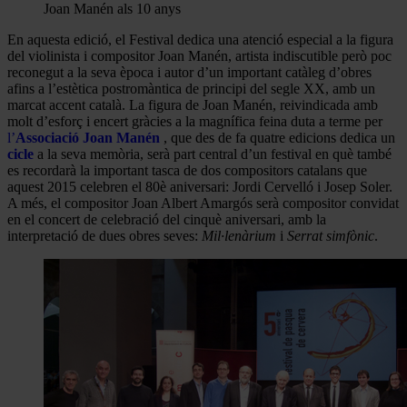
Joan Manén als 10 anys
En aquesta edició, el Festival dedica una atenció especial a la figura
del violinista i compositor Joan Manén, artista indiscutible però poc
reconegut a la seva època i autor d’un important catàleg d’obres
afins a l’estètica postromàntica de principi del segle XX, amb un
marcat accent català. La figura de Joan Manén, reivindicada amb
molt d’esforç i encert gràcies a la magnífica feina duta a terme per
l’
Associació Joan Manén
, que des de fa quatre edicions dedica un
cicle
a la seva memòria, serà part central d’un festival en què també
es recordarà la important tasca de dos compositors catalans que
aquest 2015 celebren el 80è aniversari: Jordi Cervelló i Josep Soler.
A més, el compositor Joan Albert Amargós serà compositor convidat
en el concert de celebració del cinquè aniversari, amb la
interpretació de dues obres seves:
Mil·lenàrium
i
Serrat simfònic
.