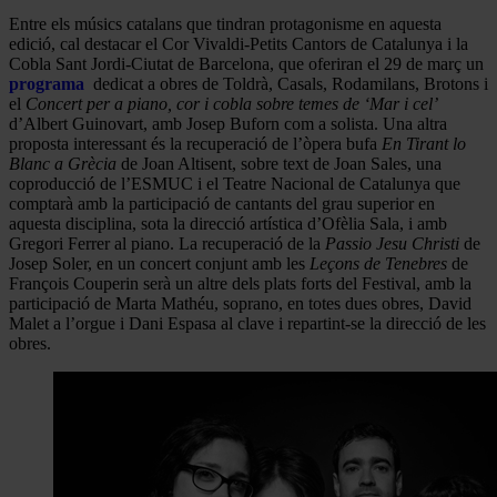
Entre els músics catalans que tindran protagonisme en aquesta
edició, cal destacar el Cor Vivaldi-Petits Cantors de Catalunya i la
Cobla Sant Jordi-Ciutat de Barcelona, que oferiran el 29 de març un
programa
dedicat a obres de Toldrà, Casals, Rodamilans, Brotons i
el
Concert per a piano, cor i cobla sobre temes de ‘Mar i cel’
d’Albert Guinovart, amb Josep Buforn com a solista. Una altra
proposta interessant és la recuperació de l’òpera bufa
En Tirant lo
Blanc a Grècia
de Joan Altisent, sobre text de Joan Sales, una
coproducció de l’ESMUC i el Teatre Nacional de Catalunya que
comptarà amb la participació de cantants del grau superior en
aquesta disciplina, sota la direcció artística d’Ofèlia Sala, i amb
Gregori Ferrer al piano. La recuperació de la
Passio Jesu Christi
de
Josep Soler, en un concert conjunt amb les
Leçons de Tenebres
de
François Couperin serà un altre dels plats forts del Festival, amb la
participació de Marta Mathéu, soprano, en totes dues obres, David
Malet a l’orgue i Dani Espasa al clave i repartint-se la direcció de les
obres.