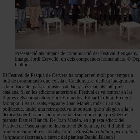
Presentació als mitjans de comunicació del Festival d’enguany. 
imatge, Jordi Cervelló, un dels compositors homenatjats. © De
Cultura
El Festival de Pasqua de Cervera ha omplert en molt poc temps un
buit de programació que existia a Catalunya, el dedicat íntegrament
a la música del país, la música catalana, i, és clar, als intèrprets
catalans. Si en les edicions anteriors el Festival es va centrar en les
figures dels compositors Enric Granados, Eduard Toldrà, Frederic
Mompou i Pau Casals, enguany Joan Manén, músic i artista
polifacètic, tindrà una retrospectiva important, que s’afegeix a la ja
dedicada per l’associació que porta el seu nom i que presideix el
pianista Daniel Blanch. De Joan Manén, en aquesta edició del
Festival de Pasqua que té lloc entre el 26 de març i el 4 d’abril, se
n’interpretaran obres cabdals, com la
Rapsòdia catalana per a piano
i orquestra
(estrena), a càrrec del pianista Daniel Blanch i