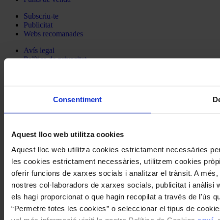
Subscriu-te
Publicitat
Webs recomanades
Avís legal
Política de privacitat
Sobre les cookies
Segueix la RMC
Consentiment
De
La Revista Musical Catalana a Facebook
La Revista Musical Catalana a Twitter
La Revista Musical Catalana a Instagram
La Revista Musical Catalana a Spotify
Aquest lloc web utilitza cookies
Aquest lloc web utilitza cookies estrictament necessàries p
© 2026 Revista Musical Catalana - Tots els drets reservats.
les cookies estrictament necessàries, utilitzem cookies pròpie
oferir funcions de xarxes socials i analitzar el trànsit. A m
Cerca
nostres col·laboradors de xarxes socials, publicitat i anàlis
els hagi proporcionat o que hagin recopilat a través de l'ús qu
“Permetre totes les cookies” o seleccionar el tipus de cooki