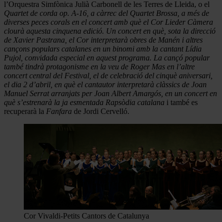
l’Orquestra Simfònica Julià Carbonell de les Terres de Lleida, o el
Quartet de corda op. A-16, a càrrec del Quartet Brossa, a més de
diverses peces corals en el concert amb què el Cor Lieder Càmera
clourà aquesta cinquena edició. Un concert en què, sota la direcció
de Xavier Pastrana, el Cor interpretarà obres de Manén i altres
cançons populars catalanes en un binomi amb la cantant Lídia
Pujol, convidada especial en aquest programa. La cançó popular
també tindrà protagonisme en la veu de Roger Mas en l’altre
concert central del Festival, el de celebració del cinquè aniversari,
el dia 2 d’abril, en què el cantautor interpretarà clàssics de Joan
Manuel Serrat arranjats per Joan Albert Amargós, en un concert en
què s’estrenarà la ja esmentada Rapsòdia catalana
i també es
recuperarà la
Fanfara
de Jordi Cervelló.
Cor Vivaldi-Petits Cantors de Catalunya