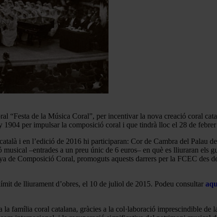
“Festa de la Música Coral”, per incentivar la nova creació coral catala
y 1904 per impulsar la composició coral i que tindrà lloc el 28 de febre
català i en l’edició de 2016 hi participaran: Cor de Cambra del Palau 
ió musical –entrades a un preu únic de 6 euros– en què es lliuraran els
unya de Composició Coral, promoguts aquests darrers per la FCEC des d
límit de lliurament d’obres, el 10 de juliol de 2015. Podeu consultar
aqu
a la família coral catalana, gràcies a la col·laboració imprescindible d