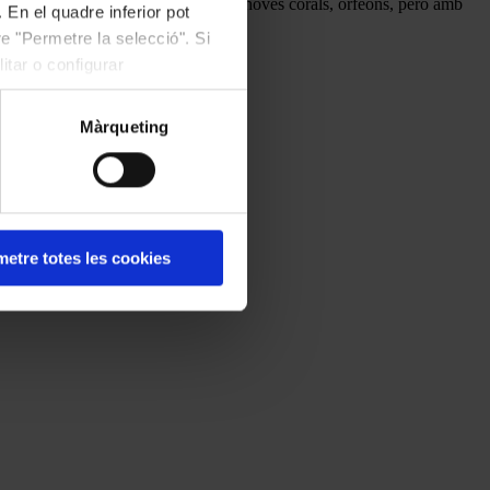
cia del món coral, amb la creació de noves corals, orfeons, però amb
 En el quadre inferior pot
e "Permetre la selecció". Si
itar o configurar
Màrqueting
etre totes les cookies