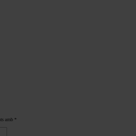
cats amb
*