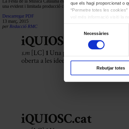
La Festa de la Música Catalana es va crear amb la intenció d’incremen
que els hagi proporcionat o qu
una evident i limitada producció coral d’autors catalans.
“Permetre totes les cookies” 
Descarregar PDF
vol més informació visiti la 
13 març, 2015
les cookies en qualsevol mo
per
Redacció RMC
Selecció
Necessàries
de
consentiment
Rebutjar totes