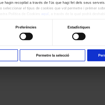
tar el catàleg coral d’autors catalans en una època de plena efervescèn
e hagin recopilat a través de l'ús que hagi fet dels seus serveis.
o seleccionar el tipus de cookies que vol permetre i prémer sobr
nostra Política de Cookies
aquí
, a través de la qual podrà deshabil
ment.
Preferències
Estadístiques
Permetre la selecció
Perm