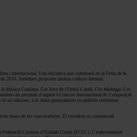
na i internacional. Una iniciativa que culminarà en la Festa de la
r de 2016. Ambdues propostes tindran caràcter biennal.
de la Música Catalana, Cor Jove de l’Orfeó Català, Cor Madrigal, Cor
 guardons als premiats d’aquest I Concurs Internacional de Composició
e fa sis edicions. Les obres guanyadores en ambdós certàmens
í
les bases de les convocatòries. El veredicte es comunicarà
e la Federació Catalana d’Entitats Corals (FCEC). L’esdeveniment