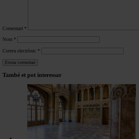
Comentari
*
Nom
*
Correu electrònic
*
Navegar
També et pot interessar
per
les
articles
de
Actualitat