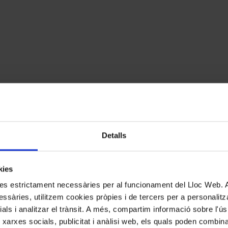
Detalls
kies
kies estrictament necessàries per al funcionament del Lloc Web.
ssàries, utilitzem cookies pròpies i de tercers per a personalitza
cats amb
*
ials i analitzar el trànsit. A més, compartim informació sobre l'
 xarxes socials, publicitat i anàlisi web, els quals poden combin