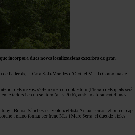
, que incorpora dues noves localitzacions exteriors de gran
u de Pallerols, la Casa Solà-Morales d’Olot, el Mas la Coromina de
terior dels masos, s’oferiran en un doble torn (l’horari dels quals serà
n en exteriors i en un sol torn (a les 20 h), amb un aforament d’unes
rtuny i Bernat Sánchez i el violoncel·lista Arnau Tomàs -el primer cap
soprano i piano format per Irene Mas i Marc Serra, el duet de violes