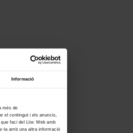
Informació
 A més de
r el contingut i els anuncis,
ús que faci del Lloc Web amb
ar-la amb una altra informació