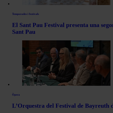
Temporades i festivals
El Sant Pau Festival presenta una sego
Sant Pau
Òpera
L’Orquestra del Festival de Bayreuth d