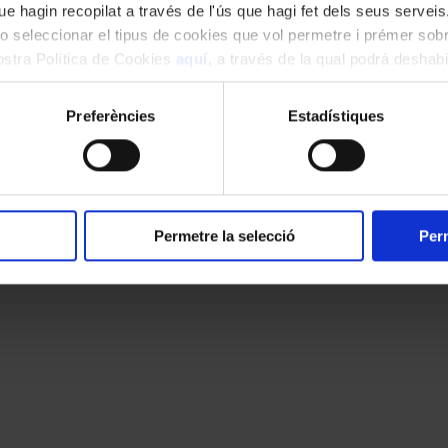
e hagin recopilat a través de l'ús que hagi fet dels seus serveis.
o seleccionar el tipus de cookies que vol permetre i prémer sobr
nostra Política de Cookies
aquí
, a través de la qual podrà deshabil
ment.
Preferències
Estadístiques
Permetre la selecció
Perm