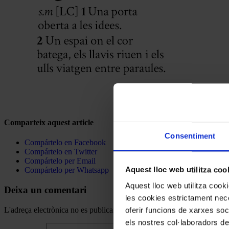
Comparteix aquest article
Consentiment
Compártelo en Facebook
Compártelo en Twitter
Compártelo per Email
Aquest lloc web utilitza coo
Compártelo per Whatsapp
Aquest lloc web utilitza coo
Deixa un comentari
les cookies estrictament nece
L'adreça electrònica no es publicarà.
Els camps necessaris estan mar
oferir funcions de xarxes soc
els nostres col·laboradors de