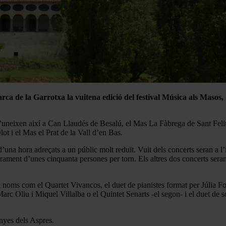
omarca de la Garrotxa la vuitena edició del festival Música als Masos
 s’uneixen així a Can Llaudés de Besalú, el Mas La Fàbrega de Sant Feli
t i el Mas el Prat de la Vall d’en Bas.
na hora adreçats a un públic molt reduït. Vuit dels concerts seran a l’in
forament d’unes cinquanta persones per torn. Els altres dos concerts sera
a noms com el Quartet Vivancos, el duet de pianistes format per Júlia Fo
arc Oliu i Miquel Villalba o el Quintet Senarts -el segon- i el duet de 
nyes dels Aspres.