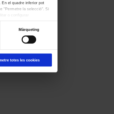
 En el quadre inferior pot
e "Permetre la selecció". Si
itar o configurar
Màrqueting
etre totes les cookies