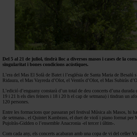
Del 5 al 21 de juliol, tindrà lloc a diversos masos i cases de la c
singularitat i bones condicions acústiques.
L’era del Mas El Solà de Batet i l’església de Santa Maria de Besalú
Ridaura, el Mas Vayreda d’Olot, el Ventós d’Olot, el Mas Subiràs d’Olo
L’edició d’enguany constarà d’un total de deu concerts d’una durada d’u
19 i 21 h els dies feiners i 18 i 20 h el cap de setmana) i tindran un a
120 persones.
Entre les formacions que passaran pel festival Música als Masos, hi h
de setmana-, el Quintet Kambrass, el duet de violí i piano format per M
Pujolràs-Gidden o l’ensemble Anacronia -el tercer i últim-.
Com cada any, els concerts acabaran amb una copa de vi del celler Vi