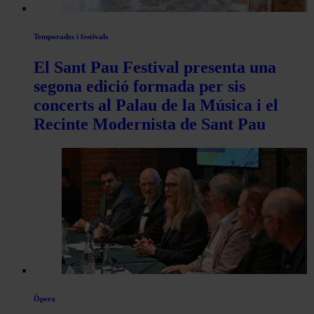
Temporades i festivals
El Sant Pau Festival presenta una
segona edició formada per sis
concerts al Palau de la Música i el
Recinte Modernista de Sant Pau
Òpera