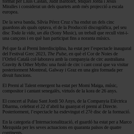
format per Lluís Castán, Judit Bardolet, Miquel Jordà i Jesús
Miralles i considerat un dels quartets amb més projecció a escala
europea.
De la seva banda, Sílvia Pérez Cruz s’ha endut un dels cinc
guardons als quals optava, el de la Producció discogràfica, pel seu
disc
Toda la vida, un día
(Sony Music), un treball que recull vint-i-
una cançons i en què han participat fins a noranta músics.
Pel que fa al Premi Interdisciplina, ha estat per l’espectacle inaugural
del Festival Grec 2023,
The Pulse
, en què el Cor de Noies de
l’Orfeó Català col·laborava amb la companyia de circ australiana
Gravity & Other Myths: una fusió de circ i cant coral que va visitar
posteriorment Montreal, Galway i Graz en una gira formada per
divuit funcions.
El Premi al Talent emergent ha estat per Momi Maiga, músic,
compositor i cantant senegalès, virtuós de la kora de 26 anys.
El concert al Palau Sant Jordi 50 Anys, de la Companyia Elèctrica
Dharma, celebrat el 22 d’abril ha guanyat el premi al Directe.
Posteriorment, l’espectacle ha esdevingut el 27è disc de la formació.
En la categoria d’Internacionalització, el guardó ha estat per a Marco
Mezquida per les seves actuacions en quaranta països de quatre
continents.