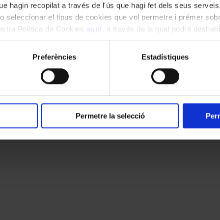
e hagin recopilat a través de l'ús que hagi fet dels seus serveis.
cats amb
*
o seleccionar el tipus de cookies que vol permetre i prémer sobr
nostra Política de Cookies
aquí
, a través de la qual podrà deshabil
ment.
Preferències
Estadístiques
Permetre la selecció
Perm