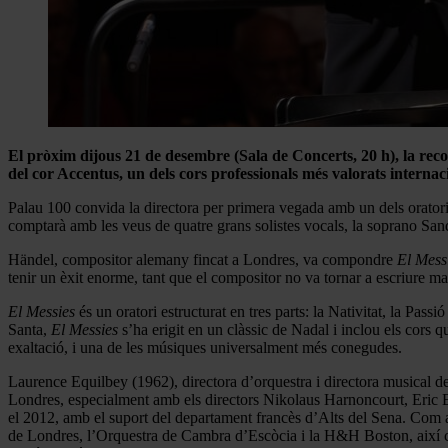
El pròxim dijous 21 de desembre (Sala de Concerts, 20 h), la re
del cor Accentus, un dels cors professionals més valorats internac
Palau 100 convida la directora per primera vegada amb un dels oratori
comptarà amb les veus de quatre grans solistes vocals, la soprano San
Händel, compositor alemany fincat a Londres, va compondre
El Mess
tenir un èxit enorme, tant que el compositor no va tornar a escriure m
El Messies
és un oratori estructurat en tres parts: la Nativitat, la Pass
Santa,
El Messies
s’ha erigit en un clàssic de Nadal i inclou els cors
exaltació, i una de les músiques universalment més conegudes.
Laurence Equilbey (1962), directora d’orquestra i directora musical de 
Londres, especialment amb els directors Nikolaus Harnoncourt, Eric E
el 2012, amb el suport del departament francès d’Alts del Sena. Com 
de Londres, l’Orquestra de Cambra d’Escòcia i la H&H Boston, així co