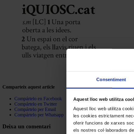
Consentiment
Comparteix aquest article
Compártelo en Facebook
Aquest lloc web utilitza coo
Compártelo en Twitter
Aquest lloc web utilitza coo
Compártelo per Email
Compártelo per Whatsapp
les cookies estrictament nece
oferir funcions de xarxes soc
Deixa un comentari
els nostres col·laboradors de