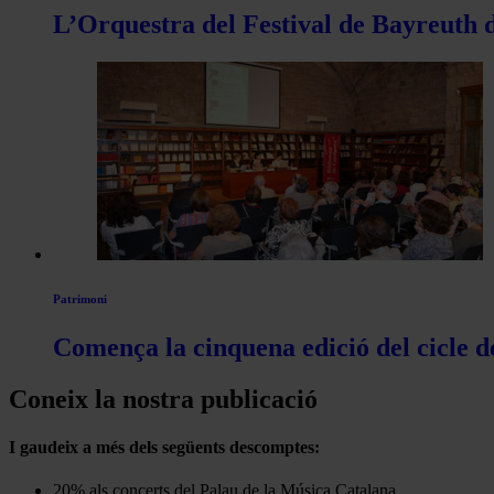
L’Orquestra del Festival de Bayreuth d
Patrimoni
Comença la cinquena edició del cicle d
Coneix la nostra publicació
I gaudeix a més dels següents descomptes:
20% als concerts del Palau de la Música Catalana