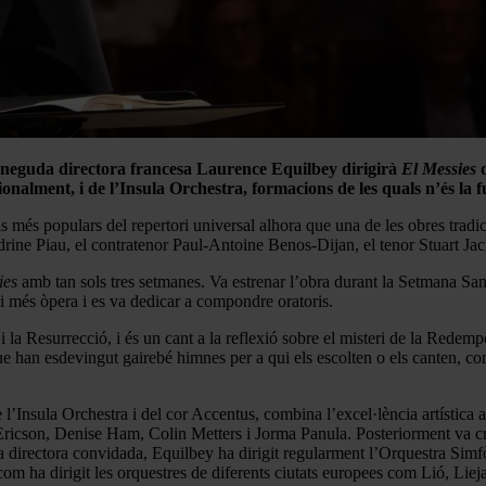
coneguda directora francesa Laurence Equilbey dirigirà
El Messies
d
ionalment, i de l’Insula Orchestra, formacions de les quals n’és la
s més populars del repertori universal alhora que una de les obres trad
drine Piau, el contratenor Paul-Antoine Benos-Dijan, el tenor Stuart Ja
ies
amb tan sols tres setmanes. Va estrenar l’obra durant la Setmana Sa
ai més òpera i es va dedicar a compondre oratoris.
ió i la Resurrecció, i és un cant a la reflexió sobre el misteri de la Rede
 que han esdevingut gairebé himnes per a qui els escolten o els canten, 
l’Insula Orchestra i del cor Accentus, combina l’excel·lència artística 
ricson, Denise Ham, Colin Metters i Jorma Panula. Posteriorment va cre
a directora convidada, Equilbey ha dirigit regularment l’Orquestra Sim
m ha dirigit les orquestres de diferents ciutats europees com Lió, Liej