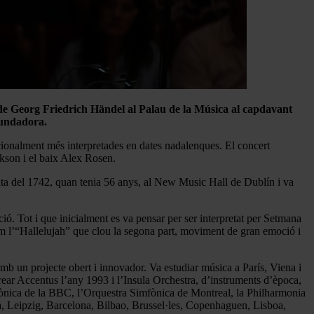
e Georg Friedrich Händel al Palau de la Música al capdavant
 fundadora.
icionalment més interpretades en dates nadalenques. El concert
ckson i el baix Alex Rosen.
nta del 1742, quan tenia 56 anys, al New Music Hall de Dublín i va
mpció. Tot i que inicialment es va pensar per ser interpretat per Setmana
com l’“Hallelujah” que clou la segona part, moviment de gran emoció i
amb un projecte obert i innovador. Va estudiar música a París, Viena i
ar Accentus l’any 1993 i l’Insula Orchestra, d’instruments d’època,
fònica de la BBC, l’Orquestra Simfònica de Montreal, la Philharmonia
a, Leipzig, Barcelona, Bilbao, Brussel·les, Copenhaguen, Lisboa,