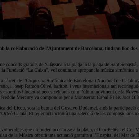
 amb la col·laboració de l’Ajuntament de Barcelona, tindran lloc do
de concerts gratuïts de ‘Clàssica a la platja’ a la platja de Sant Sebasti
la Fundació “La Caixa”, vol continuar apropant la música simfònica a tota 
rà a càrrec de l’Orquestra Simfònica de Barcelona i Nacional de Catalunya
rano, i Josep Ramon Olivé, baríton, i veus internacionals tan reconeg
 esportius i inclourà peces cèlebres com l’últim moviment de la
Noven
 Freddie Mercury va compondre per a Montserrat Caballé i els Jocs Ol
ica del Liceu, sota la batuta del Gustavo Dudamel, amb la participació d
e l’Orfeó Català. El repertori inclourà una selecció de les composicion
ulnerables que no poden acostar-se a la platja, el Cor Petits i el Cor Mi
lau de la Música oferirà una actuació gratuïta a l’Hospital del Mar de 