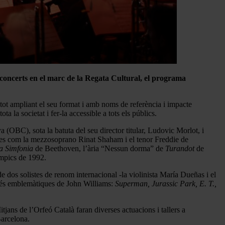
s concerts en el marc de la Regata Cultural, el programa
à, tot ampliant el seu format i amb noms de referència i impacte
la societat i fer-la accessible a tots els públics.
 (OBC), sota la batuta del seu director titular, Ludovic Morlot, i
udes com la mezzosoprano Rinat Shaham i el tenor Freddie de
a Simfonia
de Beethoven, l’ària “Nessun dorma” de
Turandot
de
ímpics de 1992.
e dos solistes de renom internacional -la violinista María Dueñas i el
s més emblemàtiques de John Williams:
Superman, Jurassic Park, E. T.,
tjans de l’Orfeó Català faran diverses actuacions i tallers a
Barcelona.