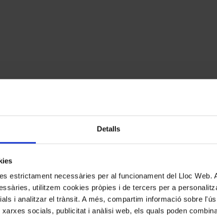
Detalls
kies
kies estrictament necessàries per al funcionament del Lloc Web.
ssàries, utilitzem cookies pròpies i de tercers per a personalitza
ials i analitzar el trànsit. A més, compartim informació sobre l'
 xarxes socials, publicitat i anàlisi web, els quals poden combin
cats amb
*