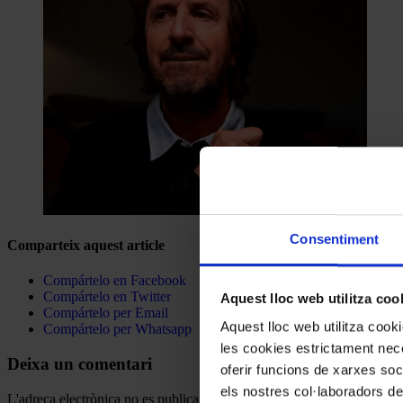
Consentiment
Comparteix aquest article
Compártelo en Facebook
Compártelo en Twitter
Aquest lloc web utilitza coo
Compártelo per Email
Aquest lloc web utilitza coo
Compártelo per Whatsapp
les cookies estrictament nece
Deixa un comentari
oferir funcions de xarxes soc
els nostres col·laboradors de
L'adreça electrònica no es publicarà.
Els camps necessaris estan mar