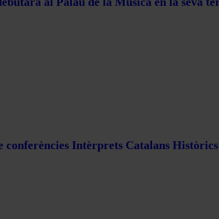
ebutarà al Palau de la Música en la seva te
e conferències Intèrprets Catalans Històric