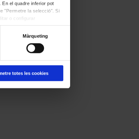
 En el quadre inferior pot
e "Permetre la selecció". Si
itar o configurar
Màrqueting
etre totes les cookies