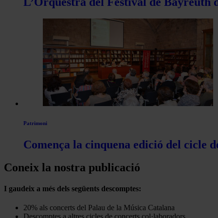
L’Orquestra del Festival de Bayreuth d
Patrimoni
Comença la cinquena edició del cicle d
Coneix la nostra publicació
I gaudeix a més dels següents descomptes:
20% als concerts del Palau de la Música Catalana
Descomptes a altres cicles de concerts col·laboradors