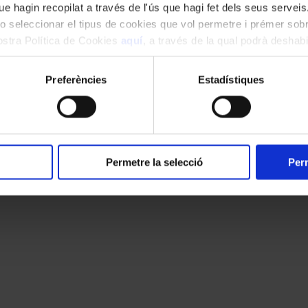
e hagin recopilat a través de l'ús que hagi fet dels seus serveis.
o seleccionar el tipus de cookies que vol permetre i prémer sobr
nostra Política de Cookies
aquí
, a través de la qual podrà deshabil
ment.
Preferències
Estadístiques
Permetre la selecció
Perm