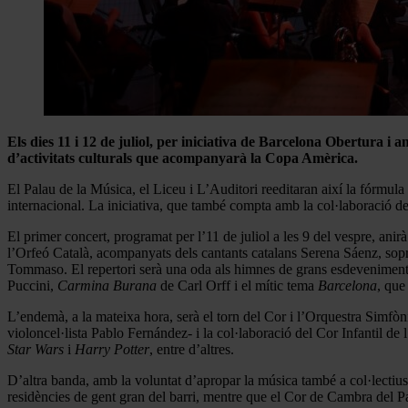
Els dies 11 i 12 de juliol, per iniciativa de Barcelona Obertura i
d’activitats culturals que acompanyarà la Copa Amèrica.
El Palau de la Música, el Liceu i L’Auditori reeditaran així la fórmula 
internacional. La iniciativa, que també compta amb la col·laboració de 
El primer concert, programat per l’11 de juliol a les 9 del vespre, ani
l’Orfeó Català, acompanyats dels cantants catalans Serena Sáenz, sop
Tommaso. El repertori serà una oda als himnes de grans esdeveniments
Puccini,
Carmina Burana
de Carl Orff i el mític tema
Barcelona
, que
L’endemà, a la mateixa hora, serà el torn del Cor i l’Orquestra Simfòn
violoncel·lista Pablo Fernández- i la col·laboració del Cor Infantil d
Star Wars
i
Harry Potter
, entre d’altres.
D’altra banda, amb la voluntat d’apropar la música també a col·lectius v
residències de gent gran del barri, mentre que el Cor de Cambra del Pa