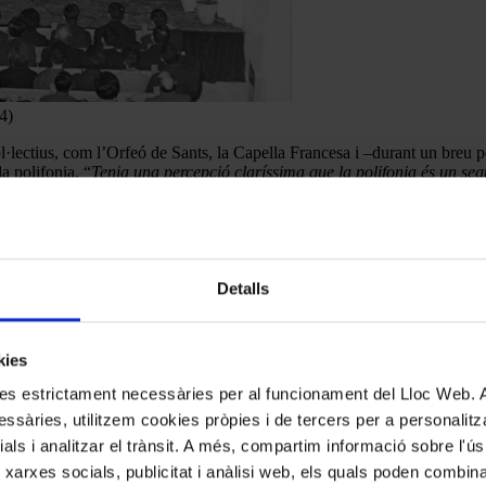
4)
l·lectius, com l’Orfeó de Sants, la Capella Francesa i –durant un breu 
la polifonia. “
Tenia una percepció claríssima que la polifonia és un se
ar-se o deixar espai successivament segons la melodia que tenen i la fun
 Clàssica Polifònica durant tres anys. “
Això era fantàstic tant per a qui
a. Així, si més no, ho asseguren tant Arnaus com Moraleda, que explique
lba, que va venir expressament des de Xile per estudiar amb ell i amb l
Detalls
an dir que ell era una eminència. Per a mi, veure’l treballar era estar
níssims, que ni sé com els podien fer les cordes vocals. Veient el seu l
kies
tura era demanar als seus cantants que hi anotessin tot allò que calia f
 demanava, però ens l’estimàvem perquè cantar amb ell era un privileg
kies estrictament necessàries per al funcionament del Lloc Web.
eferència, que
“hi havia entusiasme, perquè jo treballava d’una manera
ssàries, utilitzem cookies pròpies i de tercers per a personalitza
ials i analitzar el trànsit. A més, compartim informació sobre l'
 xarxes socials, publicitat i anàlisi web, els quals poden combin