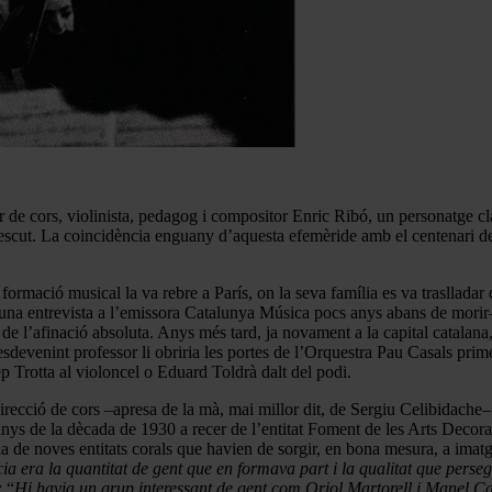
 de cors, violinista, pedagog i compositor Enric Ribó, un personatge cl
escut. La coincidència enguany d’aquesta efemèride amb el centenari de
formació musical la va rebre a París, on la seva família es va trasllada
 una entrevista a l’emissora Catalunya Música pocs anys abans de morir
it de l’afinació absoluta. Anys més tard, ja novament a la capital catal
devenint professor li obriria les portes de l’Orquestra Pau Casals prime
 Trotta al violoncel o Eduard Toldrà dalt del podi.
 direcció de cors –apresa de la mà, mai millor dit, de Sergiu Celibidache
 anys de la dècada de 1930 a recer de l’entitat Foment de les Arts Deco
a de noves entitats corals que havien de sorgir, en bona mesura, a imatg
ia era la quantitat de gent que en formava part i la qualitat que perse
: “
Hi havia un grup interessant de gent com Oriol Martorell i Manel 