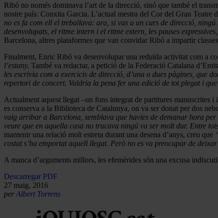
Ribó no només dominava l’art de la direcció, sinó que també el transme
nostre país: Conxita Garcia. L’actual mestra del Cor del Gran Teatre
no es fa com ell el treballava: ara, si vas a un curs de direcció, ningú
desenvolupats, el ritme intern i el ritme extern, les pauses expressiv
Barcelona, altres plataformes que van convidar Ribó a impartir classes
Finalment, Enric Ribó va desenvolupar una reduïda activitat com a com
l’estany.
També va redactar, a petició de la Federació Catalana d’Entit
les escrivia com a exercicis de direcció, d’una o dues pàgines, que d
repertori de concert. Valdria la pena fer una edició de tot plegat i qu
Actualment aquest llegat –un fons integrat de partitures manuscrites i 
es conserva a la Biblioteca de Catalunya, on va ser donat per dos neb
vaig arribar a Barcelona, semblava que havies de demanar hora per acc
veure que en aquella casa no trucava ningú va ser molt dur. Entre tots
mantenir una relació molt estreta durant una desena d’anys, creu que
costat s’ha emportat aquell llegat. Però no es va preocupar de deixar re
A manca d’arguments millors, les efemèrides són una excusa indiscutibl
Descarregar PDF
27 maig, 2016
per
Albert Torrens