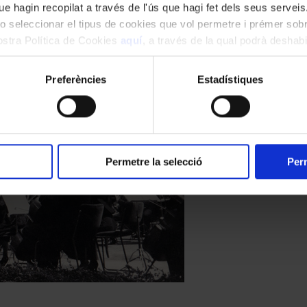
e hagin recopilat a través de l'ús que hagi fet dels seus serveis.
o seleccionar el tipus de cookies que vol permetre i prémer sobr
nostra Política de Cookies
aquí
, a través de la qual podrà deshabil
ment.
Preferències
Estadístiques
Permetre la selecció
Perm