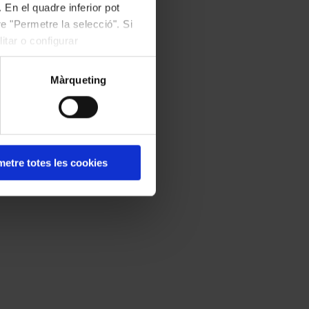
 En el quadre inferior pot
e "Permetre la selecció". Si
itar o configurar
Màrqueting
etre totes les cookies