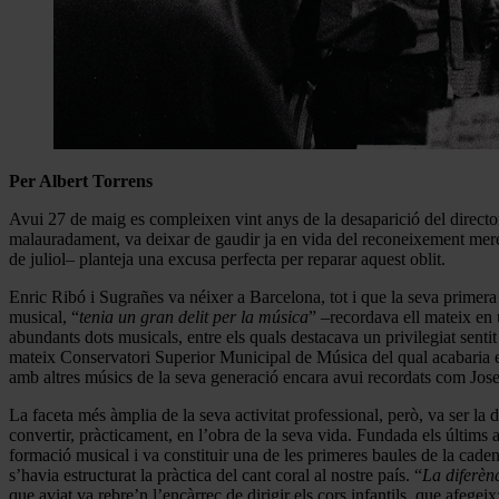
Per Albert Torrens
Avui 27 de maig es compleixen vint anys de la desaparició del director
malauradament, va deixar de gaudir ja en vida del reconeixement mer
de juliol– planteja una excusa perfecta per reparar aquest oblit.
Enric Ribó i Sugrañes va néixer a Barcelona, tot i que la seva primera 
musical, “
tenia un gran delit per la música
” –recordava ell mateix en
abundants dots musicals, entre els quals destacava un privilegiat sent
mateix Conservatori Superior Municipal de Música del qual acabaria es
amb altres músics de la seva generació encara avui recordats com Josep
La faceta més àmplia de la seva activitat professional, però, va ser la
convertir, pràcticament, en l’obra de la seva vida. Fundada els últims
formació musical i va constituir una de les primeres baules de la caden
s’havia estructurat la pràctica del cant coral al nostre país. “
La diferènc
que aviat va rebre’n l’encàrrec de dirigir els cors infantils, que afegeix