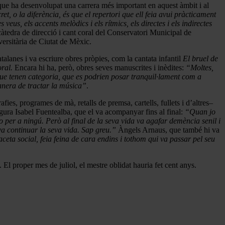
 que ha desenvolupat una carrera més important en aquest àmbit i al
ret, o la diferència, és que el repertori que ell feia avui pràcticament
eus, els accents melòdics i els rítmics, els directes i els indirectes
àtedra de direcció i cant coral del Conservatori Municipal de
versitària de Ciutat de Mèxic.
lanes i va escriure obres pròpies, com la cantata infantil
El bruel de
oral.
Encara hi ha, però, obres seves manuscrites i inèdites:
“Moltes,
ue tenen categoria, que es podrien posar tranquil·lament com a
manera de tractar la música”
.
es, programes de mà, retalls de premsa, cartells, fullets i d’altres–
ura Isabel Fuentealba, que el va acompanyar fins al final:
“Quan jo
 per a ningú. Però al final de la seva vida va agafar demència senil i
 va continuar la seva vida. Sap greu.”
Àngels Arnaus, que també hi va
aceta social, feia feina de cara endins i tothom qui va passar pel seu
l proper mes de juliol, el mestre oblidat hauria fet cent anys.