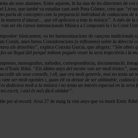
tia als seus alumnes. Entre aquests, hi ha una de les directores de cor
 del Liceu, que també va estudiar cant amb Pura Gómez, creu que
“el sec
 no parla de conceptes com la preparació individual de cadascuna de les v
es, la manera d’atacar… que ell aplicava a tota la música”.
A més de la c
 van ser els cursos internacionals Música a Compostel·la i la Coral Uni
positor: bàsicament, va fer harmonitzacions de cançons tradicionals cata
ats Corals, unes breus
Consideracions (o reflexions) sobre la direcció c
onava als deixebles”,
explica Conxita Garcia, que afegeix:
“Són obres q
e fos un llegat útil perquè tothom pogués veure la seva trajectòria i la 
impreses, monografies, mètodes, correspondència, documentació, fotografi
ots d’Enric Ribó.
“Els últims anys del mestre van ser molt tristos”,
asseg
edir als seus consells, i ell, que era molt generós, mai no tenia un no
 vam ser molt egoistes i, quan ell va deixar de ser utilitzable, cadascú
“es dedicava molt a la música i no tenia un interès especial en la seva f
s escrit, i així és més fàcil oblidar”.
e per al record. Avui 27 de maig fa vint anys que va morir Enric Ribó. E