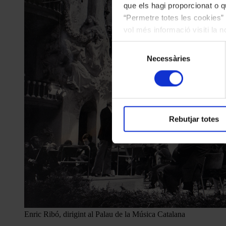
que els hagi proporcionat o qu
“Permetre totes les cookies” 
vol més informació visiti la 
les cookies en qualsevol mo
Selecció
Necessàries
de
consentiment
Rebutjar totes
Enric Ribó, dirigint al Palau de la Música Catalana