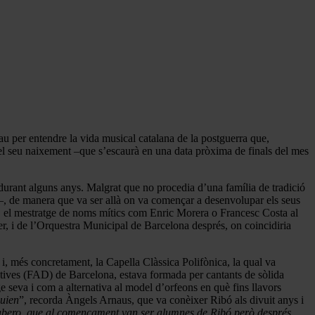
au per entendre la vida musical catalana de la postguerra que,
l seu naixement –que s’escaurà en una data pròxima de finals del mes
r durant alguns anys. Malgrat que no procedia d’una família de tradició
–, de manera que va ser allà on va començar a desenvolupar els seus
ana, el mestratge de noms mítics com Enric Morera o Francesc Costa al
r, i de l’Orquestra Municipal de Barcelona després, on coincidiria
– i, més concretament, la Capella Clàssica Polifònica, la qual va
ratives (FAD) de Barcelona, estava formada per cantants de sòlida
e seva i com a alternativa al model d’orfeons en què fins llavors
guien
”, recorda Àngels Arnaus, que va conèixer Ribó als divuit anys i
Cabero, que al començament van ser alumnes de Ribó però després