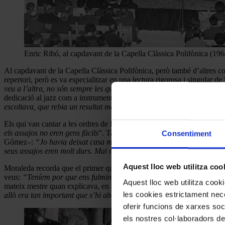
Enric Ribó, al capdavant de la Capella Clàssica Polifònica (196
Al capdavant de la Capella Clàssica Polifònica, però també d’altres co
repertori, però es va especialitzar en una lectura rigorosa i singular de 
veu a l’altra, no són sempre les quatre iguals, i les veus han d’avanç
dedicació al jazz com a instrumentista amb la participació a la Capella
escoltava, que rebia un resultat molt diferent
”, rebla Arnaus.
Els qui van cantar a les ordres de Ribó no n’han oblidat l’experiènci
els assajos no eren gens fàcils
”. També ho va fer María Isabel Fuentea
Consentiment
Gómez–:
“Jo havia deixat casa meva, la feina i la terra perquè em v
seus assajos eren molt durs. Mai més no he tornat a cantar aquells pia
Aquest lloc web utilitza coo
Moraleda recorda que el primer que feia Ribó en afrontar una nova parti
veus:
“Teníem por que ens fulminés amb la mirada si no fèiem el que
Aquest lloc web utilitza coo
mateix mestre quan explicava, en aquella entrevista a què ja hem fet r
les cookies estrictament nece
allò era tan important que s’hi abocaven”.
oferir funcions de xarxes soc
els nostres col·laboradors de