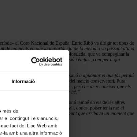
període– el Coro Nacional de España, Enric Ribó va dirigir tot tipus de
guit de moments en què la importància de la melodia va passant d’una
ció que estan fent
”, recorda Albert Moraleda, que va compaginar la
 cantava, que hi donava tota l’expressió i èmfasi, com per a qui
n que “
era gent amb molta predisposició a aguantar el que fos perquè
a seva esposa –la professora de cant del mateix conservatori, Pura
Informació
 pràcticament davant de Déu
–recorda–,
però he de reconèixer que els
liurament, no podies deixar de cantar bé.”
er, i no només al pentagrama propi, sinó també en els de les altres
i, n’aprenies moltíssim.”
Al capdavall, doncs, potser tenia raó el
 A més de
 que la gent s’hi trobava bé, fins al punt que arribava un moment que
r el contingut i els anuncis,
ús que faci del Lloc Web amb
ar-la amb una altra informació