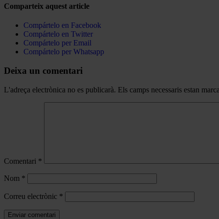
Comparteix aquest article
Compártelo en Facebook
Compártelo en Twitter
Compártelo per Email
Compártelo per Whatsapp
Deixa un comentari
L'adreça electrònica no es publicarà.
Els camps necessaris estan mar
Comentari
*
Nom
*
Correu electrònic
*