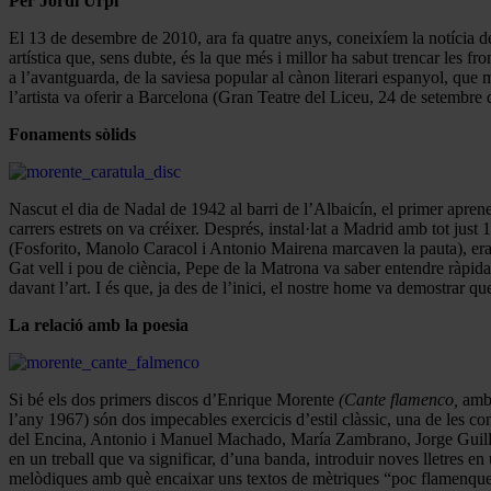
Per Jordi Urpí
El 13 de desembre de 2010, ara fa quatre anys, coneixíem la notícia d
artística que, sens dubte, és la que més i millor ha sabut trencar les fr
a l’avantguarda, de la saviesa popular al cànon literari espanyol, que
l’artista va oferir a Barcelona (Gran Teatre del Liceu, 24 de setembre
Fonaments sòlids
Nascut el dia de Nadal de 1942 al barri de l’Albaicín, el primer aprene
carrers estrets on va créixer. Després, instal·lat a Madrid amb tot just 
(Fosforito, Manolo Caracol i Antonio Mairena marcaven la pauta), era u
Gat vell i pou de ciència, Pepe de la Matrona va saber entendre ràpidam
davant l’art. I és que, ja des de l’inici, el nostre home va demostrar q
La relació amb la poesia
Si bé els dos primers discos d’Enrique Morente
(Cante flamenco,
amb 
l’any 1967) són dos impecables exercicis d’estil clàssic, una de les 
del Encina, Antonio i Manuel Machado, María Zambrano, Jorge Guillén
en un treball que va significar, d’una banda, introduir noves lletres en u
melòdiques amb què encaixar uns textos de mètriques “poc flamenque