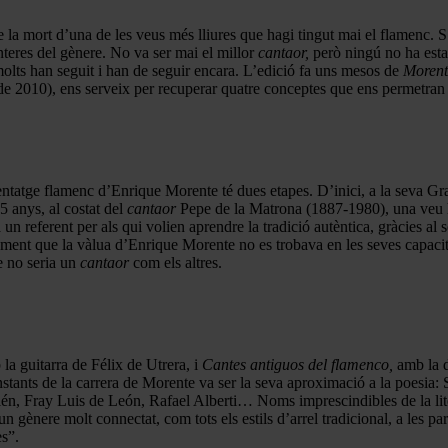
e la mort d’una de les veus més lliures que hagi tingut mai el flamenc
onteres del gènere. No va ser mai el millor
cantaor,
però ningú no ha estat
 molts han seguit i han de seguir encara. L’edició fa uns mesos de
Morent
 de 2010), ens serveix per recuperar quatre conceptes que ens permetran
ntatge flamenc d’Enrique Morente té dues etapes. D’inici, a la seva Granad
15 anys, al costat del
cantaor
Pepe de la Matrona (1887-1980), una veu hi
n referent per als qui volien aprendre la tradició autèntica, gràcies al 
ent que la vàlua d’Enrique Morente no es trobava en les seves capacitats
ue no seria un
cantaor
com els altres.
la guitarra de Félix de Utrera, i
Cantes antiguos del flamenco,
amb la d
constants de la carrera de Morente va ser la seva aproximació a la poesi
, Fray Luis de León, Rafael Alberti… Noms imprescindibles de la liter
n gènere molt connectat, com tots els estils d’arrel tradicional, a les para
s”.