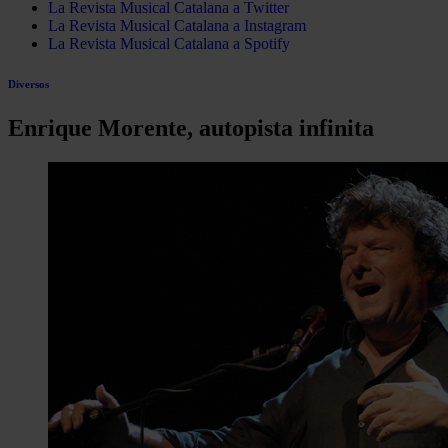
La Revista Musical Catalana a Twitter
La Revista Musical Catalana a Instagram
La Revista Musical Catalana a Spotify
Diversos
Enrique Morente, autopista infinita