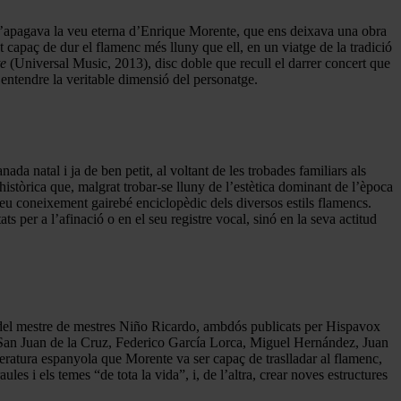
. S’apagava la veu eterna d’Enrique Morente, que ens deixava una obra
 capaç de dur el flamenc més lluny que ell, en un viatge de la tradició
e
(Universal Music, 2013), disc doble que recull el darrer concert que
 entendre la veritable dimensió del personatge.
a natal i ja de ben petit, al voltant de les trobades familiars als
stòrica que, malgrat trobar-se lluny de l’estètica dominant de l’època
seu coneixement gairebé enciclopèdic dels diversos estils flamencs.
 per a l’afinació o en el seu registre vocal, sinó en la seva actitud
el mestre de mestres Niño Ricardo, ambdós publicats per Hispavox
a: San Juan de la Cruz, Federico García Lorca, Miguel Hernández, Juan
atura espanyola que Morente va ser capaç de traslladar al flamenc,
ules i els temes “de tota la vida”, i, de l’altra, crear noves estructures