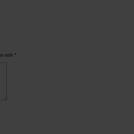
cats amb
*