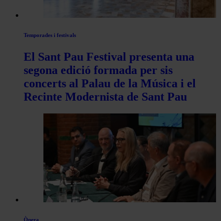
Temporades i festivals
El Sant Pau Festival presenta una
segona edició formada per sis
concerts al Palau de la Música i el
Recinte Modernista de Sant Pau
Òpera