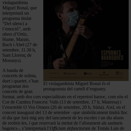
violagambista
Miguel Bonal, que
interpretarà un
programa titulat
“Del silenci a
l’emoció”, amb
obres d’Ortiz,
Hume, Marais,
Bach i Abel (27 de
setembre, 11.30 h,
Sant Llorenç de
Morunys).
A banda de
concerts de solista,
duet i quartet, s’han
El violagambista Miguel Bonal és el
programat dos
protagonista del cartell d’enguany.
concerts de gran
format, amb dos cors especialitzats en el repertori barroc, com són el
Cor de Cambra Francesc Valls (13 de setembre, 17 h, Manresa) i
l’
ensemble
O Vos Omnes (26 de setembre, 20 h, Súria). Així, en el
concert inaugural del 13 de setembre –que simbòlicament tindrà lloc
el dia que farà mig any del tancament de les escoles i un dia abans
de reobrir-les, i que reservarà la meitat de l’aforament als sanitaris
bagencs–, s’interpretarà l’
Officium defunctorum
de Tomás Luis de