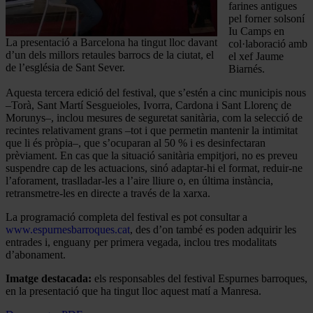
farines antigues
pel forner solsoní
Iu Camps en
La presentació a Barcelona ha tingut lloc davant
col·laboració amb
d’un dels millors retaules barrocs de la ciutat, el
el xef Jaume
de l’església de Sant Sever.
Biarnés.
Aquesta tercera edició del festival, que s’estén a cinc municipis nous
–Torà, Sant Martí Sesgueioles, Ivorra, Cardona i Sant Llorenç de
Morunys–, inclou mesures de seguretat sanitària, com la selecció de
recintes relativament grans –tot i que permetin mantenir la intimitat
que li és pròpia–, que s’ocuparan al 50 % i es desinfectaran
prèviament. En cas que la situació sanitària empitjori, no es preveu
suspendre cap de les actuacions, sinó adaptar-hi el format, reduir-ne
l’aforament, traslladar-les a l’aire lliure o, en última instància,
retransmetre-les en directe a través de la xarxa.
La programació completa del festival es pot consultar a
www.espurnesbarroques.cat
, des d’on també es poden adquirir les
entrades i, enguany per primera vegada, inclou tres modalitats
d’abonament.
Imatge destacada:
els responsables del festival Espurnes barroques,
en la presentació que ha tingut lloc aquest matí a Manresa.