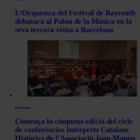
L’Orquestra del Festival de Bayreuth
debutarà al Palau de la Música en la
seva tercera visita a Barcelona
Patrimoni
Comença la cinquena edició del cicle
de conferències Intèrprets Catalans
Històrics de l’Associació Joan Manén