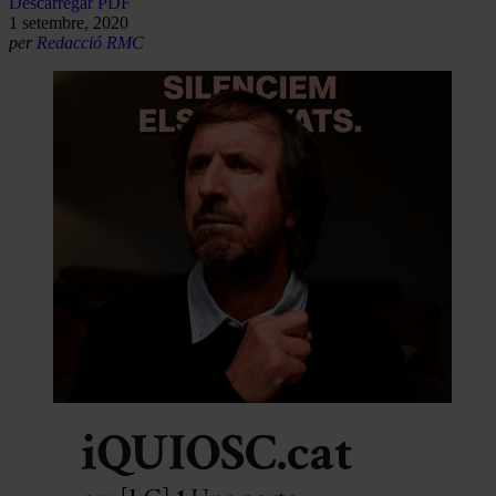
Descarregar PDF
1 setembre, 2020
per
Redacció RMC