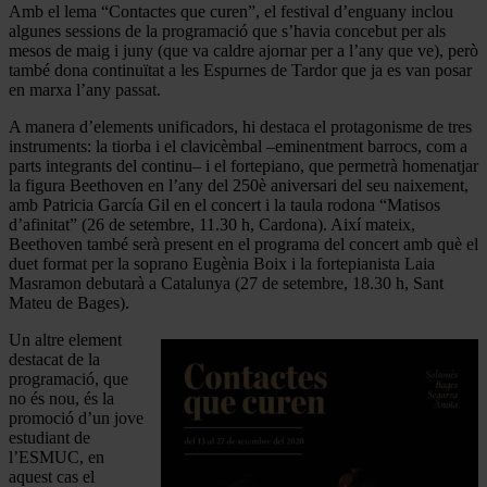
Amb el lema “Contactes que curen”, el festival d’enguany inclou
algunes sessions de la programació que s’havia concebut per als
mesos de maig i juny (que va caldre ajornar per a l’any que ve), però
també dona continuïtat a les Espurnes de Tardor que ja es van posar
en marxa l’any passat.
A manera d’elements unificadors, hi destaca el protagonisme de tres
instruments: la tiorba i el clavicèmbal –eminentment barrocs, com a
parts integrants del continu– i el fortepiano, que permetrà homenatjar
la figura Beethoven en l’any del 250è aniversari del seu naixement,
amb Patricia García Gil en el concert i la taula rodona “Matisos
d’afinitat” (26 de setembre, 11.30 h, Cardona). Així mateix,
Beethoven també serà present en el programa del concert amb què el
duet format per la soprano Eugènia Boix i la fortepianista Laia
Masramon debutarà a Catalunya (27 de setembre, 18.30 h, Sant
Mateu de Bages).
Un altre element
destacat de la
programació, que
no és nou, és la
promoció d’un jove
estudiant de
l’ESMUC, en
aquest cas el