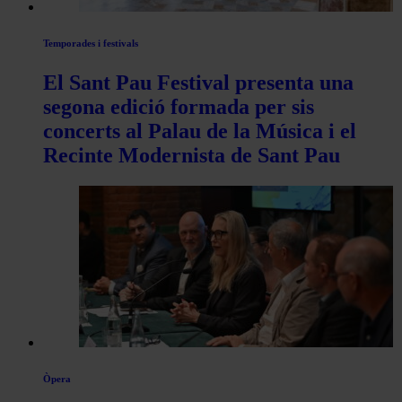
Temporades i festivals
El Sant Pau Festival presenta una
segona edició formada per sis
concerts al Palau de la Música i el
Recinte Modernista de Sant Pau
Òpera