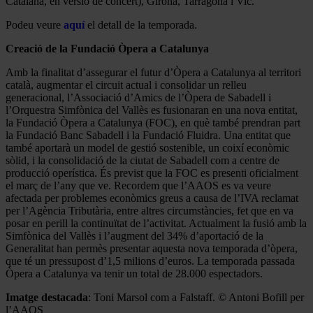
Catalana, en versió de concert), Girona, Tarragona i Vic.
Podeu veure
aquí
el detall de la temporada.
Creació de la Fundació Òpera a Catalunya
Amb la finalitat d’assegurar el futur d’Òpera a Catalunya al territori
català, augmentar el circuit actual i consolidar un relleu
generacional, l’Associació d’Amics de l’Òpera de Sabadell i
l’Orquestra Simfònica del Vallès es fusionaran en una nova entitat,
la Fundació Òpera a Catalunya (FOC), en què també prendran part
la Fundació Banc Sabadell i la Fundació Fluidra. Una entitat que
també aportarà un model de gestió sostenible, un coixí econòmic
sòlid, i la consolidació de la ciutat de Sabadell com a centre de
producció operística. És previst que la FOC es presenti oficialment
el març de l’any que ve. Recordem que l’AAOS es va veure
afectada per problemes econòmics greus a causa de l’IVA reclamat
per l’Agència Tributària, entre altres circumstàncies, fet que en va
posar en perill la continuïtat de l’activitat. Actualment la fusió amb la
Simfònica del Vallès i l’augment del 34% d’aportació de la
Generalitat han permès presentar aquesta nova temporada d’òpera,
que té un pressupost d’1,5 milions d’euros. La temporada passada
Òpera a Catalunya va tenir un total de 28.000 espectadors.
Imatge destacada
: Toni Marsol com a Falstaff. © Antoni Bofill per
l’AAOS