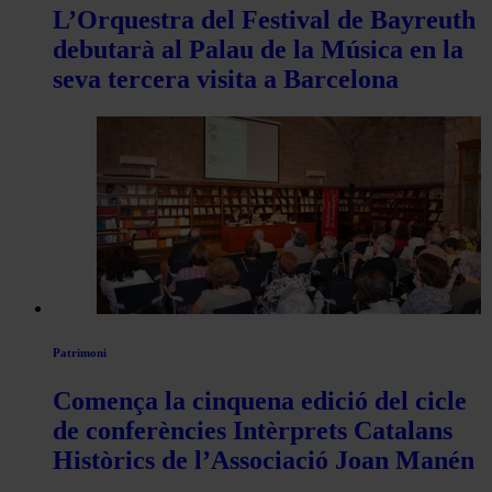
L’Orquestra del Festival de Bayreuth
debutarà al Palau de la Música en la
seva tercera visita a Barcelona
Patrimoni
Comença la cinquena edició del cicle
de conferències Intèrprets Catalans
Històrics de l’Associació Joan Manén