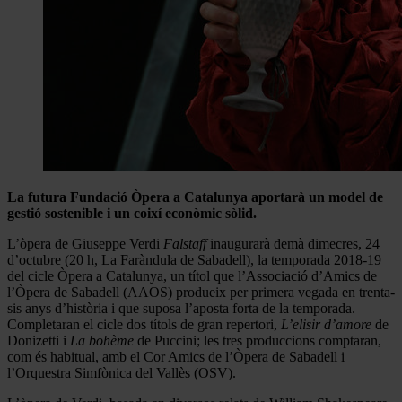
La futura Fundació Òpera a Catalunya aportarà un model de
gestió sostenible i un coixí econòmic sòlid.
L’òpera de Giuseppe Verdi
Falstaff
inaugurarà demà dimecres, 24
d’octubre (20 h, La Faràndula de Sabadell), la temporada 2018-19
del cicle Òpera a Catalunya, un títol que l’Associació d’Amics de
l’Òpera de Sabadell (AAOS) produeix per primera vegada en trenta-
sis anys d’història i que suposa l’aposta forta de la temporada.
Completaran el cicle dos títols de gran repertori,
L’elisir d’amore
de
Donizetti i
La bohème
de Puccini; les tres produccions comptaran,
com és habitual, amb el Cor Amics de l’Òpera de Sabadell i
l’Orquestra Simfònica del Vallès (OSV).