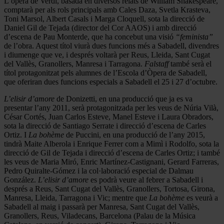
L’òpera de Verdi, basada en diversos relats de William Shakespeare,
comptarà per als rols principals amb Cales Daza, Svetla Krasteva,
Toni Marsol, Albert Casals i Marga Cloquell, sota la direcció de
Daniel Gil de Tejada (director del Cor AAOS) i amb direcció
d’escena de Pau Monterde, que ha concebut una visió
“feminista”
de l’obra. Aquest títol viurà dues funcions més a Sabadell, divendres
i diumenge que ve, i després voltarà per Reus, Lleida, Sant Cugat
del Vallès, Granollers, Manresa i Tarragona.
Falstaff
també serà el
títol protagonitzat pels alumnes de l’Escola d’Òpera de Sabadell,
que oferiran dues funcions especials a Sabadell el 25 i 27 d’octubre.
L’elisir d’amore
de Donizetti, en una producció que ja es va
presentar l’any 2011, serà protagonitzada per les veus de Núria Vilà,
César Cortés, Juan Carlos Esteve, Manel Esteve i Laura Obradors,
sota la direcció de Santiago Serrate i direcció d’escena de Carles
Ortiz. I
La bohème
de Puccini, en una producció de l’any 2015,
tindrà Maite Alberola i Enrique Ferrer com a Mimì i Rodolfo, sota la
direcció de Gil de Tejada i direcció d’escena de Carles Ortiz; i també
les veus de Maria Miró, Enric Martínez-Castignani, Gerard Farreras,
Pedro Quiralte-Gómez i la col·laboració especial de Dalmau
González.
L’elisir d’amore
es podrà veure al febrer a Sabadell i
després a Reus, Sant Cugat del Vallès, Granollers, Tortosa, Girona,
Manresa, Lleida, Tarragona i Vic; mentre que
La bohème
es veurà a
Sabadell al maig i passarà per Manresa, Sant Cugat del Vallès,
Granollers, Reus, Viladecans, Barcelona (Palau de la Música