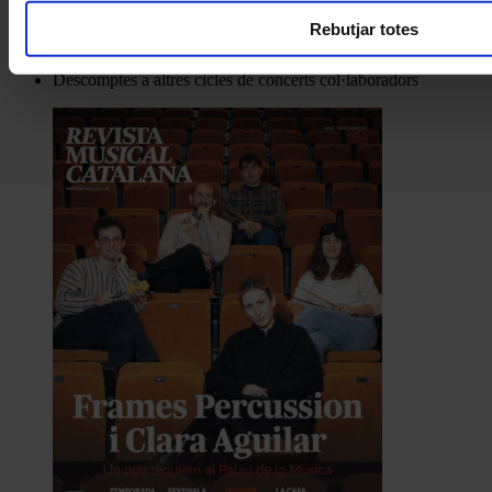
I gaudeix a més dels següents descomptes:
Rebutjar totes
20% als concerts del Palau de la Música Catalana
Descomptes a altres cicles de concerts col·laboradors