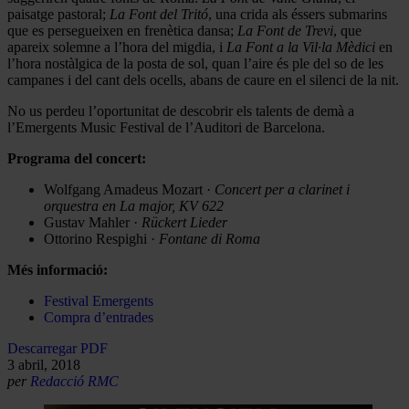
paisatge pastoral;
La Font del Tritó
, una crida als éssers submarins
que es persegueixen en frenètica dansa;
La Font de Trevi
, que
apareix solemne a l’hora del migdia, i
La Font a la Vil·la Mèdici
en
l’hora nostàlgica de la posta de sol, quan l’aire és ple del so de les
campanes i del cant dels ocells, abans de caure en el silenci de la nit.
No us perdeu l’oportunitat de descobrir els talents de demà a
l’Emergents Music Festival de l’Auditori de Barcelona.
Programa del concert:
Wolfgang Amadeus Mozart ·
Concert per a clarinet i
orquestra en La major, KV 622
Gustav Mahler ·
Rückert Lieder
Ottorino Respighi ·
Fontane di Roma
Més informació:
Festival Emergents
Compra d’entrades
Descarregar PDF
3 abril, 2018
per
Redacció RMC