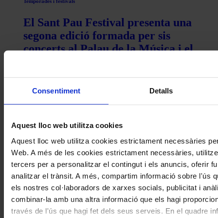
Temporades i festivals
El Sant Pau Festival presenta una
segona edició formada per sis
concerts al Palau de la Música i el
Recinte Modernista de Sant Pau
Consentiment
Detalls
Aquest lloc web utilitza cookies
Aquest lloc web utilitza cookies estrictament necessàries pe
Web. A més de les cookies estrictament necessàries, utilitz
tercers per a personalitzar el contingut i els anuncis, oferir 
analitzar el trànsit. A més, compartim informació sobre l'ús 
Òpera
els nostres col·laboradors de xarxes socials, publicitat i anà
combinar-la amb una altra informació que els hagi proporcion
L’Orquestra del Festival de Bayreuth
través de l'ús que hagi fet dels seus serveis. En el quadre in
debutarà al Palau de la Música en la