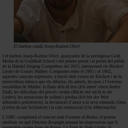
El baríton català Josep-Ramon Olivé
I el baríton Josep-Ramon Olivé, guanyador de la prestigiosa Gold
Medal de la Guildhall School i del primer premi i el premi del públic
de la Händel Singing Competiton del 2015, interpretarà els
Rückert
Lieder
de Gustav Mahler. Compostes entre el 1901 i el 1902,
aquestes cançons expressen, a través dels versos de Rückert i de la
meravellosa música que els dibuixa, els anhels, les pors i l’extrema
sensibilitat de Mahler: la flaire dels til·lers (
Ich atmet’ einen linden
Duft
), les dificultats del procés creatiu (
Blicke mir nicht in die
Lieder
), les sensacions de solitud i pèrdua (
Ich bin der Welt
abhanden gekommen
), la declaració d’amor a la seva estimada Alma
(
Liebst du um Schönheit
) i la crisi existencial (
Um Mitternacht
).
L’OBC completarà el concert amb
Fontane di Roma
, el poema
simfònic en què Ottorino Respighi plasmà les impressions que li
suggeriren quatre fonts de Roma:
La Font de Valle Giulia
, el