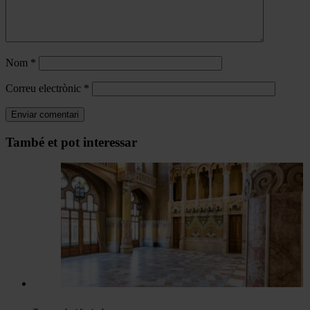
Nom
*
Correu electrònic
*
Navegar
També et pot interessar
per
les
articles
de
Actualitat