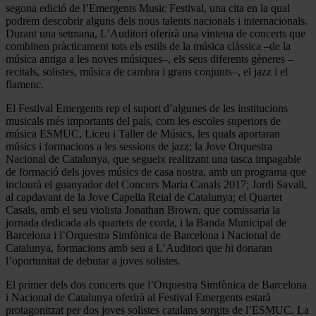
segona edició de l’Emergents Music Festival, una cita en la qual
podrem descobrir alguns dels nous talents nacionals i internacionals.
Durant una setmana, L’Auditori oferirà una vintena de concerts que
combinen pràcticament tots els estils de la música clàssica –de la
música antiga a les noves músiques–, els seus diferents gèneres –
recitals, solistes, música de cambra i grans conjunts–, el jazz i el
flamenc.
El Festival Emergents rep el suport d’algunes de les institucions
musicals més importants del país, com les escoles superiors de
música ESMUC, Liceu i Taller de Músics, les quals aportaran
músics i formacions a les sessions de jazz; la Jove Orquestra
Nacional de Catalunya, que segueix realitzant una tasca impagable
de formació dels joves músics de casa nostra, amb un programa que
inclourà el guanyador del Concurs Maria Canals 2017; Jordi Savall,
al capdavant de la Jove Capella Reial de Catalunya; el Quartet
Casals, amb el seu violista Jonathan Brown, que comissaria la
jornada dedicada als quartets de corda, i la Banda Municipal de
Barcelona i l’Orquestra Simfònica de Barcelona i Nacional de
Catalunya, formacions amb seu a L’Auditori que hi donaran
l’oportunitat de debutar a joves solistes.
El primer dels dos concerts que l’Orquestra Simfònica de Barcelona
i Nacional de Catalunya oferirà al Festival Emergents estarà
protagonitzat per dos joves solistes catalans sorgits de l’ESMUC. La