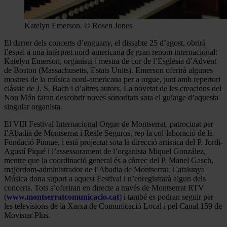
Katelyn Emerson. © Rosen Jones
El darrer dels concerts d’enguany, el dissabte 25 d’agost, obrirà
l’espai a una intèrpret nord-americana de gran renom internacional:
Katelyn Emerson, organista i mestra de cor de l’Església d’Advent
de Boston (Massachusetts, Estats Units). Emerson oferirà algunes
mostres de la música nord-americana per a orgue, junt amb repertori
clàssic de J. S. Bach i d’altres autors. La novetat de les creacions del
Nou Món faran descobrir noves sonoritats sota el guiatge d’aquesta
singular organista.
El VIII Festival Internacional Orgue de Montserrat, patrocinat per
l’Abadia de Montserrat i Reale Seguros, rep la col·laboració de la
Fundació Pinnae, i està projectat sota la direcció artística del P. Jordi-
Agustí Piqué i l’assessorament de l’organista Miquel González,
mentre que la coordinació general és a càrrec del P. Manel Gasch,
majordom-administrador de l’Abadia de Montserrat. Catalunya
Música dona suport a aquest Festival i n’enregistrarà algun dels
concerts. Tots s’oferiran en directe a través de Montserrat RTV
(
www.montserratcomunicacio.cat
) i també es podran seguir per
les televisions de la Xarxa de Comunicació Local i pel Canal 159 de
Movistar Plus.