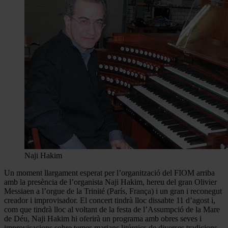
Naji Hakim
Un moment llargament esperat per l’organització del FIOM arriba
amb la presència de l’organista Naji Hakim, hereu del gran Olivier
Messiaen a l’orgue de la Trinité (París, França) i un gran i reconegut
creador i improvisador. El concert tindrà lloc dissabte 11 d’agost i,
com que tindrà lloc al voltant de la festa de l’Assumpció de la Mare
de Déu, Naji Hakim hi oferirà un programa amb obres seves i
improvisacions sobre temes marians litúrgics de diverses tradicions.