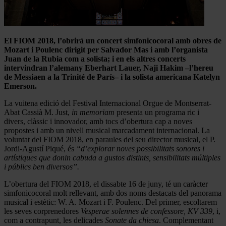
El FIOM 2018, l’obrirà un concert simfonicocoral amb obres de
Mozart i Poulenc dirigit per Salvador Mas i amb l’organista
Juan de la Rubia com a solista; i en els altres concerts
intervindran l’alemany Eberhart Lauer, Naji Hakim –l’hereu
de Messiaen a la Trinité de París– i la solista americana Katelyn
Emerson.
La vuitena edició del Festival Internacional Orgue de Montserrat-
Abat Cassià M. Just,
in memoriam
presenta un programa ric i
divers, clàssic i innovador, amb tocs d’obertura cap a noves
propostes i amb un nivell musical marcadament internacional. La
voluntat del FIOM 2018, en paraules del seu director musical, el P.
Jordi-Agustí Piqué, és
“d’explorar noves possibilitats sonores i
artístiques que donin cabuda a gustos distints, sensibilitats múltiples
i públics ben diversos”.
L’obertura del FIOM 2018, el dissabte 16 de juny, té un caràcter
simfonicocoral molt rellevant, amb dos noms destacats del panorama
musical i estètic: W. A. Mozart i F. Poulenc. Del primer, escoltarem
les seves corprenedores
Vesperae solennes de confessore, KV 339
, i,
com a contrapunt, les delicades
Sonate da chiesa
. Complementant