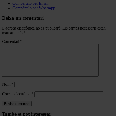
Compártelo per Email
Compártelo per Whatsapp
Deixa un comentari
L'adreça electrònica no es publicarà.
Els camps necessaris estan
marcats amb
*
Comentari
*
Nom
*
Correu electrònic
*
Navegar
També et pot interessar