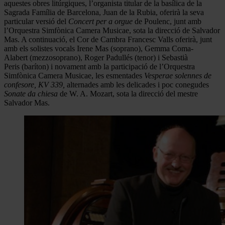
aquestes obres litúrgiques, l’organista titular de la basílica de la
Sagrada Família de Barcelona, Juan de la Rubia, oferirà la seva
particular versió del
Concert per a orgue
de Poulenc, junt amb
l’Orquestra Simfònica Camera Musicae, sota la direcció de Salvador
Mas. A continuació, el Cor de Cambra Francesc Valls oferirà, junt
amb els solistes vocals Irene Mas (soprano), Gemma Coma-
Alabert (mezzosoprano), Roger Padullés
(tenor) i Sebastià
Peris (baríton) i novament amb la participació de l’Orquestra
Simfònica Camera Musicae, les esmentades
Vesperae solennes de
confesore,
KV 339,
alternades amb les delicades i poc conegudes
Sonate da chiesa
de W. A. Mozart, sota la direcció del mestre
Salvador Mas.