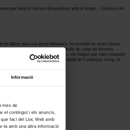
ansmet per tradició oral pot desaparèixer amb el temps… Gràcies a en
 els llibres seus a la meva biblioteca, he recordat les seves classes
que ens va atorgar per anar a fer treballs de camp als diversos
tradicional del Baix Camp i el Montsant», els viatges que vam compartir
rigia amb tant bon criteri a la Generalitat de Catalunya. Josep, et
Informació
 A més de
r el contingut i els anuncis,
ús que faci del Lloc Web amb
ar-la amb una altra informació