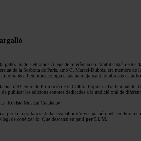
argalló
 Bargalló, un dels etnomusicòlegs de referència en l’àmbit català de le
versitat de la Sorbona de París, amb C. Marcel-Dubois, era membre de la
 importants a l’etnomusicologia catalana mitjançant nombrosos estudis ci
alana del Centre de Promoció de la Cultura Popular i Tradicional del D
 de publicar les edicions sonores dedicades a la tradició oral de difere
e la «Revista Musical Catalana».
ca, per la importància de la seva labor d’investigació i pel seu lliurame
vilegi de conèixer-lo. Que descansi en pau!
per Ll. M.