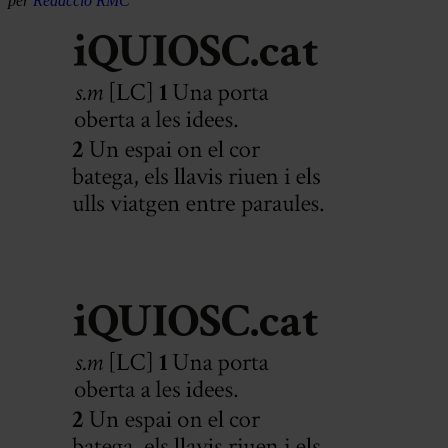
per
Redacció RMC