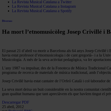
La Revista Musical Catalana a Twitter
La Revista Musical Catalana a Instagram
La Revista Musical Catalana a Spotify
Diversos
Ha mort l’etnomusicòleg Josep Crivillé i B
El passat 21 d’abril va morir a Barcelona als 64 anys Josep Crivillé i
havia estat professor d’etnomusicologia i de cant gregorià– i a la Uni
Musicologia. A més de la seva activitat pedagògica, va fer aportacions
L’any 1987 va impulsar, des de la Fonoteca de Música Tradicional Cat
programa de recerca de materials de música tradicional, amb l’objectiu
Josep Crivillé havia estat cantaire de l’Orfeó Català i col·laborador d
La seva mort deixa un buit considerable en la nostra comunitat científi
gran qualitat humana que tant apreciàvem els que havíem tingut el pri
Descarregar PDF
25 abril, 2012