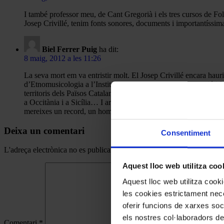
I també professor meu, de Cant Gregorià i els tres cursos de Fo
Josep Crivillé, tenim fonts sonores, documents i importantíssima
Biel Ferrer Puig
ha dit:
8 maig, 2012 a les 11:26
La seva mort em va entristir molt. El Josep Crivillé encara hauria
d’Etnomusicologia a l’Institut Universitari de Documentació i I
territoris dels Països Catalans, la revisió que es va oferir a fe
a Occitània i a Sicília… I ara queda la incògnita de què passarà
mereixes un record, un homenatge, per la teva qualitat com a per
Deixa un comentari
Consentiment
L'adreça electrònica no es publicarà.
Els camps necessaris estan mar
Aquest lloc web utilitza coo
Aquest lloc web utilitza coo
les cookies estrictament nece
oferir funcions de xarxes soc
els nostres col·laboradors de
Comentari
*