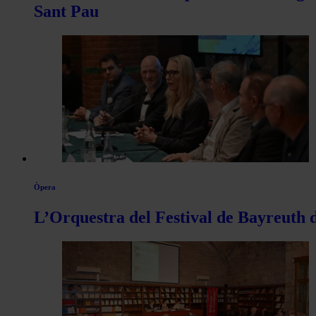
Sant Pau
Òpera
L’Orquestra del Festival de Bayreuth d