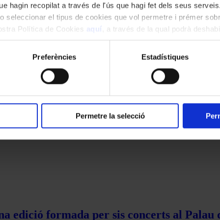
e hagin recopilat a través de l'ús que hagi fet dels seus serveis.
o seleccionar el tipus de cookies que vol permetre i prémer sobr
nostra Política de Cookies
aquí
, a través de la qual podrà deshabil
ment.
Preferències
Estadístiques
Permetre la selecció
Perm
na edició formada per sis concerts al Palau 