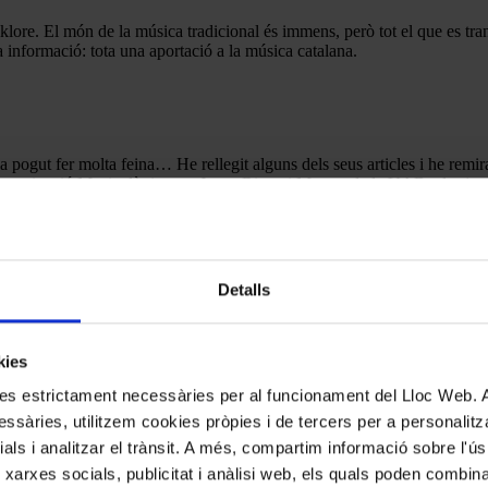
lklore. El món de la música tradicional és immens, però tot el que es tr
 informació: tota una aportació a la música catalana.
 pogut fer molta feina… He rellegit alguns dels seus articles i he remirat
nvestigació Musicològiques «Josep Ricart i Matas» de la UAB, els ajuts 
r de manera altruista de totes les transcripcions musicals del «Cançoner 
 amb la Fonoteca de Música Tradicional i Popular que ell impulsà i que di
sona, professor i estudiós.
Detalls
cats amb
*
kies
kies estrictament necessàries per al funcionament del Lloc Web.
ssàries, utilitzem cookies pròpies i de tercers per a personalitza
ials i analitzar el trànsit. A més, compartim informació sobre l'
 xarxes socials, publicitat i anàlisi web, els quals poden combin