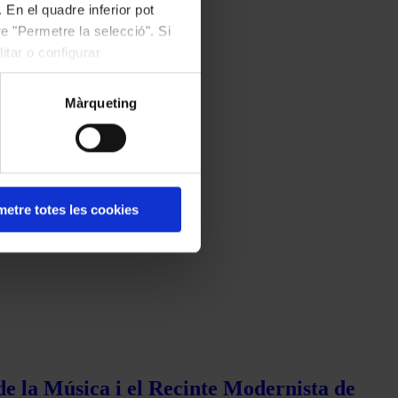
 En el quadre inferior pot
e "Permetre la selecció". Si
itar o configurar
Màrqueting
etre totes les cookies
de la Música i el Recinte Modernista de