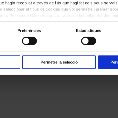
e hagin recopilat a través de l'ús que hagi fet dels seus serveis.
o seleccionar el tipus de cookies que vol permetre i prémer sobr
nostra Política de Cookies
aquí
, a través de la qual podrà deshabil
ment.
Preferències
Estadístiques
Permetre la selecció
Perm