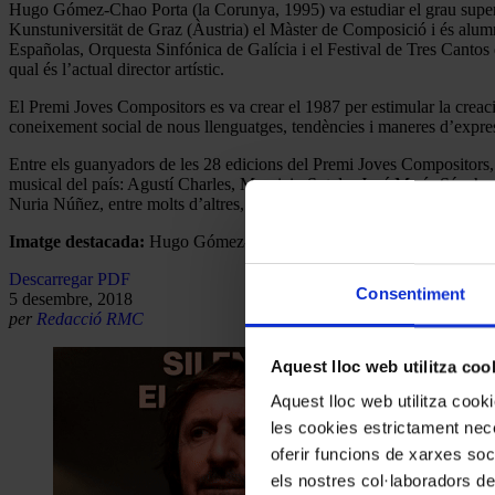
Hugo Gómez-Chao Porta (la Corunya, 1995) va estudiar el grau superi
Kunstuniversität de Graz (Àustria) el Màster de Composició i és alum
Españolas, Orquesta Sinfónica de Galícia i el Festival de Tres Cant
qual és l’actual director artístic.
El Premi Joves Compositors es va crear el 1987 per estimular la creaci
coneixement social de nous llenguatges, tendències i maneres d’expre
Entre els guanyadors de les 28 edicions del Premi Joves Compositors,
musical del país: Agustí Charles, Mauricio Sotelo, José María Sánch
Nuria Núñez, entre molts d’altres, han estat protagonistes d’aquesta ci
Imatge destacada:
Hugo Gómez-Chao Porta rep el Premi Joves C
Descarregar PDF
Consentiment
5 desembre, 2018
per
Redacció RMC
Aquest lloc web utilitza coo
Aquest lloc web utilitza coo
les cookies estrictament nece
oferir funcions de xarxes soc
els nostres col·laboradors de