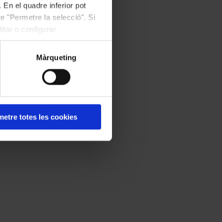
 En el quadre inferior pot
e "Permetre la selecció". Si
itar o configurar
Màrqueting
etre totes les cookies