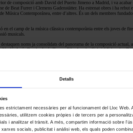
or de composició amb David del Puerto Jimeno a Madrid, i va acabar el
ne de Beat Furrer i Clemens Gadenstätter. Ha estrenat obres i ha rebu
os de Música Contemporánea, entre d’altres. És un dels membres funda
ó en el camp de la música clàssica contemporània entre els joves de fin
ssió musicals.
 destaquen noms ja consolidats del panorama de la composició actual, am
ez-Verdú, Jesús Rueda, Jesús Torres, Pilar Jurado, Gabriel Erkoreka,
ta indispensable en l’apartat de la composició per a
ensemble
en l’àmbit
ompositors Fundació SGAE-CNDM 2018
Detalls
kies
kies estrictament necessàries per al funcionament del Lloc Web.
ssàries, utilitzem cookies pròpies i de tercers per a personalitza
ials i analitzar el trànsit. A més, compartim informació sobre l'
 xarxes socials, publicitat i anàlisi web, els quals poden combin