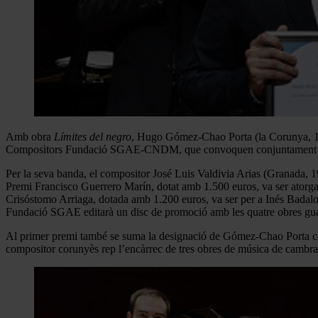
Amb obra
Límites del negro
, Hugo Gómez-Chao Porta (la Corunya, 19
Compositors Fundació SGAE-CNDM, que convoquen conjuntament la
Per la seva banda, el compositor José Luis Valdivia Arias (Granada, 
Premi Francisco Guerrero Marín, dotat amb 1.500 euros, va ser atorg
Crisóstomo Arriaga, dotada amb 1.200 euros, va ser per a Inés Badal
Fundació SGAE editarà un disc de promoció amb les quatre obres guany
Al primer premi també se suma la designació de Gómez-Chao Porta co
compositor corunyès rep l’encàrrec de tres obres de música de cambra q