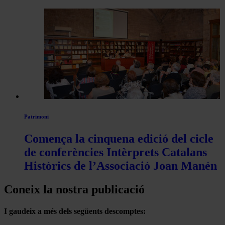
Patrimoni
Comença la cinquena edició del cicle
de conferències Intèrprets Catalans
Històrics de l’Associació Joan Manén
Coneix la nostra publicació
I gaudeix a més dels següents descomptes: