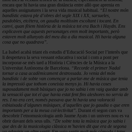
encara que hi havia una gran distància entre allò que aprenia en
aquelles assignatures i la seva vida musical habitual.
“El nostre món
bandístic estava ple d’obres del segle XIX i XX, sarsueles,
pasdobles, etcètera, on gaudia moltíssim escoltant i tocant. En
canvi, quan fèiem història de la música tot era Bach i Haydn. Ens
explicaven que aquests personatges eren molt importants, però
estaven molt allunyats del meu dia a dia musical. Hi havia alguna
cosa que no quadrava”.
La Isabel acabà triant els estudis d’Educació Social per l’interès que
li despertava la seva vessant educativa i social i com a pont per
incorporar-se més tard a Història i Ciències de la Música a la
Universitat Autònoma de Barcelona.
“Recorde el primer Nadal
tornar a casa acadèmicament destrossada. Jo venia del món
bandístic i de sobte van començar a parlar-me de música que tenia
la impressió que tothom coneixia menys jo. Hi havia coses
suposadament molt bàsiques que jo no sabia i em vaig quedar amb
la sensació que tot el que havia estat fent fins aleshores no servia de
res. I no era cert, només passava que hi havia una valoració
esbiaixada d’algunes músiques, d’aquelles que jo gaudia o que eren
importants per a la meua col·lectivitat”.
Durant el segon curs va
descobrir l’etnomusicologia amb Jaume Ayats i un univers nou es va
obrir davant dels seus ulls.
“De sobte tota la música que jo sabia i
que des de la musicologia clàssica m’havien dit que era de segona
va adquirir un altre sentit. Em vaig sentir molt més còmoda i totes