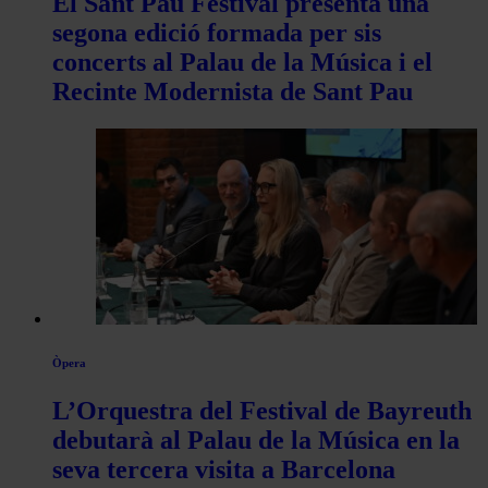
El Sant Pau Festival presenta una
segona edició formada per sis
concerts al Palau de la Música i el
Recinte Modernista de Sant Pau
Òpera
L’Orquestra del Festival de Bayreuth
debutarà al Palau de la Música en la
seva tercera visita a Barcelona