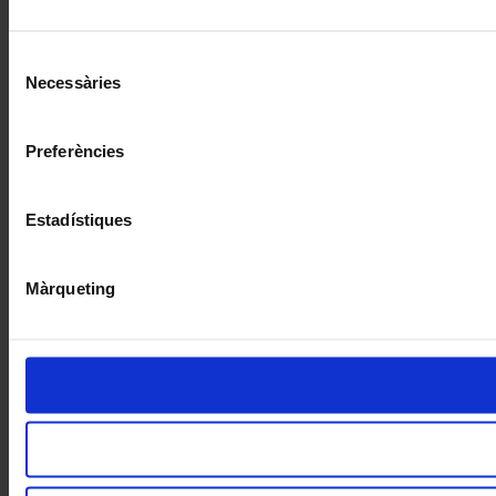
Selecció
Necessàries
de
consentiment
Preferències
Estadístiques
Màrqueting