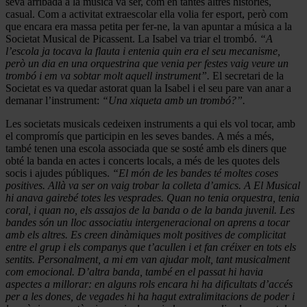
seva arribada a la música va ser, com en tantes altres històries,
casual. Com a activitat extraescolar ella volia fer esport, però com
que encara era massa petita per fer-ne, la van apuntar a música a la
Societat Musical de Picassent. La Isabel va triar el trombó.
“A
l’escola ja tocava la flauta i entenia quin era el seu mecanisme,
però un dia en una orquestrina que venia per festes vaig veure un
trombó i em va sobtar molt aquell instrument”.
El secretari de la
Societat es va quedar astorat quan la Isabel i el seu pare van anar a
demanar l’instrument:
“Una xiqueta amb un trombó?”.
Les societats musicals cedeixen instruments a qui els vol tocar, amb
el compromís que participin en les seves bandes. A més a més,
també tenen una escola associada que se sosté amb els diners que
obté la banda en actes i concerts locals, a més de les quotes dels
socis i ajudes públiques.
“El món de les bandes té moltes coses
positives. Allà va ser on vaig trobar la colleta d’amics. A El Musical
hi anava gairebé totes les vesprades. Quan no tenia orquestra, tenia
coral, i quan no, els assajos de la banda o de la banda juvenil. Les
bandes són un lloc associatiu intergeneracional on aprens a tocar
amb els altres. Es creen dinàmiques molt positives de complicitat
entre el grup i els companys que t’acullen i et fan créixer en tots els
sentits. Personalment, a mi em van ajudar molt, tant musicalment
com emocional. D’altra banda, també en el passat hi havia
aspectes a millorar: en alguns rols encara hi ha dificultats d’accés
per a les dones, de vegades hi ha hagut extralimitacions de poder i