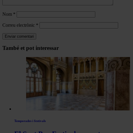
Nom
*
Correu electrònic
*
Navegar
També et pot interessar
per
les
articles
de
Actualitat
Temporades i festivals