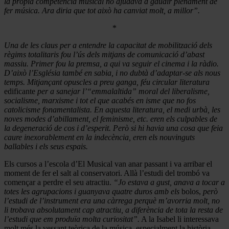
la pròpia competència musical no ajudava a gaudir plenament de
fer música. Ara diria que tot això ha canviat molt, a millor”.
*
Una de les claus per a entendre la capacitat de mobilització dels
règims totalitaris fou l’ús dels mitjans de comunicació d’abast
massiu. Primer fou la premsa, a qui va seguir el cinema i la ràdio.
D’això l’Església també en sabia, i no dubtà d’adaptar-se als nous
temps. Mitjançant opuscles a preu ganga, féu circular literatura
edificante
per a sanejar l’“emmalaltida” moral del liberalisme,
socialisme, marxisme i tot el que acabés en isme que no fos
catolicisme fonamentalista. En aquesta literatura, el medi urbà, les
noves modes d’abillament, el feminisme, etc. eren els culpables de
la degeneració de cos i d’esperit. Però si hi havia una cosa que feia
caure inexorablement en la indecència, eren els nouvinguts
ballables i els seus espais.
Els cursos a l’escola d’El Musical van anar passant i va arribar el
moment de fer el salt al conservatori. Allà l’estudi del trombó va
començar a perdre el seu atractiu.
“Jo estava a gust, anava a tocar a
totes les agrupacions i guanyava quatre duros amb els
bolos,
però
l’estudi de l’instrument era una càrrega perquè m’avorria molt, no
li trobava absolutament cap atractiu, a diferència de tota la resta de
l’estudi que em produïa molta curiositat”.
A la Isabel li interessava
molt més la vessant teòrica de la música, especialment la història,