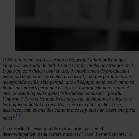
1944. Un home torna esverat a casa perquè li han ordenat que
tanque la seua sala de ball. Es mira l’informe del governador civil.
L’acusen, com diríem avui en dia, d’encobriment de prostitució i
perversió de menors. No entén un borrall, i no pas per la retòrica
recargolada a l’ús, sinó perquè, que ell sàpiga, no té res d’immoral
llogar uns músics per a què els joves s’esbargeixin una estona. A
més, on estan aquelles dones “de dudosa conducta” que diu
l’informe? Però si les mateixes mares que acompanyen a les noies
les hagueren baldat a cops! Potser és cosa del capellà. Però,
aleshores, com és que dos cantons més cap allà han obert una pista
[1]
nova?
La curiositat ha estat un dels motors principals en el
desenvolupament de la carrera musical d’Isabel Ferrer Senabre. La