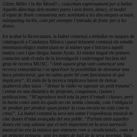
Glenn Miller i
In the Mood?
–, concebuts expressament per a ballar.
Aquells dàncings dels nostres pares i avis foren, doncs, el model
d’espai de lleure consumista més semblant a les discoteques actuals,
màrqueting inclòs, com per exemple l’entrada de franc per a les
dones.
En acabar la llicenciatura, la Isabel començà a treballar en tasques de
catalogació a Catalunya Música i paral·lelament continuà els estudis
etnomusicològics matriculant-se al màster que s’iniciava aquell
mateix curs i que dirigia Jaume Ayats. Al màster tingué els primers
contactes amb el món de la investigació i esdevingué becària del
grup de recerca MUSC.
“Amb aquest grup vam començar una
recerca comunitària i va aparèixer la possibilitat de demanar una
beca predoctoral, que no sabia gaire bé com funcionava ni què
implicava”.
El món de la recerca implicava haver de deixar
qualsevol altra tasca
–“deixar la ràdio va suposar un petit trauma”–
i entrar en una dinàmica de projectes, congressos, classes i
publicacions.
“M’agradava molt tota la part d’estudi i classes, però
hi havia coses amb les quals no em sentia còmoda, com l’obligació
de produir per produir quan potser la cosa encara no està com tu
creus”.
La Isabel construí la seva tesi sobre l’experiència musical de
cinc dones d’edat avançada del seu poble.
“Parlant amb aquelles
dones em vaig adonar que el més important en la seva narració
musical no era la música que entenem com a «tradicional», com en
un principi pensava, sinó les pistes de ball de la seva joventut. Vaig