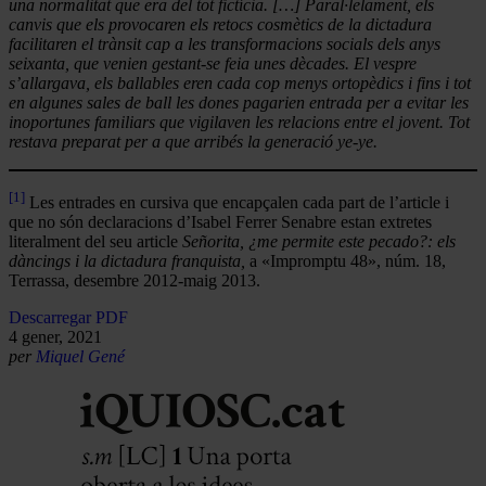
una normalitat que era del tot fictícia. […] Paral·lelament, els
canvis que els provocaren els retocs cosmètics de la dictadura
facilitaren el trànsit cap a les transformacions socials dels anys
seixanta, que venien gestant-se feia unes dècades. El vespre
s’allargava, els ballables eren cada cop menys ortopèdics i fins i tot
en algunes sales de ball les dones pagarien entrada per a evitar les
inoportunes familiars que vigilaven les relacions entre el jovent. Tot
restava preparat per a que arribés la generació ye-ye.
[1]
Les entrades en cursiva que encapçalen cada part de l’article i
que no són declaracions d’Isabel Ferrer Senabre estan extretes
literalment del seu article
Señorita, ¿me permite este pecado?: els
dàncings i la dictadura franquista,
a «Impromptu 48», núm. 18,
Terrassa, desembre 2012-maig 2013.
Descarregar PDF
4 gener, 2021
per
Miquel Gené