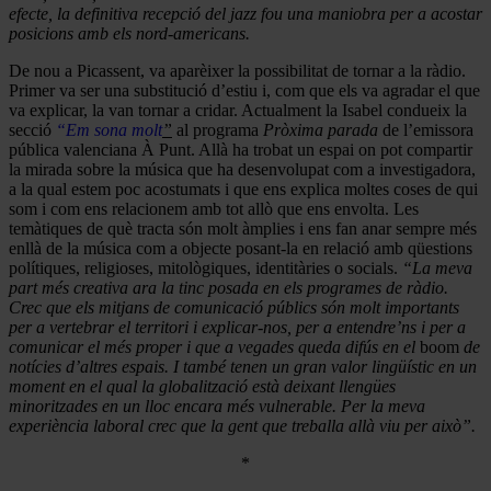
efecte, la definitiva recepció del jazz fou una maniobra per a acostar
posicions amb els nord-americans.
De nou a Picassent, va aparèixer la possibilitat de tornar a la ràdio.
Primer va ser una substitució d’estiu i, com que els va agradar el que
va explicar, la van tornar a cridar. Actualment la Isabel condueix la
secció
“Em sona molt
”
al programa
Pròxima parada
de l’emissora
pública valenciana À Punt. Allà ha trobat un espai on pot compartir
la mirada sobre la música que ha desenvolupat com a investigadora,
a la qual estem poc acostumats i que ens explica moltes coses de qui
som i com ens relacionem amb tot allò que ens envolta. Les
temàtiques de què tracta són molt àmplies i ens fan anar sempre més
enllà de la música com a objecte posant-la en relació amb qüestions
polítiques, religioses, mitològiques, identitàries o socials.
“La meva
part més creativa ara la tinc posada en els programes de ràdio.
Crec que els mitjans de comunicació públics són molt importants
per a vertebrar el territori i explicar-nos, per a entendre’ns i per a
comunicar el més proper i que a vegades queda difús en el
boom
de
notícies d’altres espais. I també tenen un gran valor lingüístic en un
moment en el qual la globalització està deixant llengües
minoritzades en un lloc encara més vulnerable. Per la meva
experiència laboral crec que la gent que treballa allà viu per això”.
*