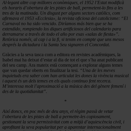
Al·legant altre cop millores econòmiques, el 1952 l’Estat modificà
els horaris d’obertura de les pistes de ball, permetent-lo fins a les
tres de la matinada. Un disgust per alguns sectors catòlics, com
afirmava el 1953 «Ecclesia», la revista oficiosa del catolicisme: “El
Carnaval no ha sido vencido. Diríamos más bien que se ha
extendido, rompiendo los diques artificiosos del calendario para
derramarse a través de todo el año por esas «salas de fiesta»”.
Retòrica només, al cap i a la fi, si tenim en compte que uns mesos
després la dictadura i la Santa Seu signaren el Concordat.
Gràcies a la seva tasca com a editora en revistes acadèmiques, la
Isabel mai ha deixat d’estar al dia de tot el que s’ha anat publicant
del seu camp. Ara mateix està començant a explorar alguns temes
que van quedar oberts en finalitzar la tesi.
“Una de les meves
inquietuds era saber com han articulat les dones la vivència musical
i aquest és un dels temes en els quals continuo fent recerca.
M’interessa molt l’aproximació a la música des del gènere femení i
des de la quotidianitat”.
*
Així doncs, en poc més de deu anys, el règim passà de vetar
l’obertura de les pistes de ball a permetre-les copiosament,
gestionant la seva permissivitat com a mitjà d’aquiescència civil, i
aprofitant la seva popularitat per a aparentar internacionalment