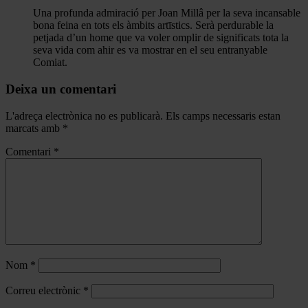
Una profunda admiració per Joan Millâ per la seva incansable
bona feina en tots els àmbits artīstics. Serà perdurable la
petjada d’un home que va voler omplir de significats tota la
seva vida com ahir es va mostrar en el seu entranyable
Comiat.
Deixa un comentari
L'adreça electrònica no es publicarà.
Els camps necessaris estan
marcats amb
*
Comentari
*
Nom
*
Correu electrònic
*