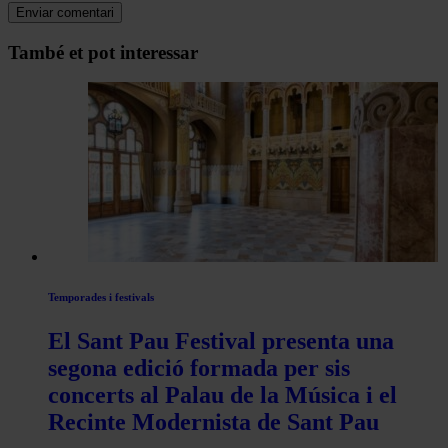
Navegar
També et pot interessar
per
les
articles
de
Actualitat
Temporades i festivals
El Sant Pau Festival presenta una
segona edició formada per sis
concerts al Palau de la Música i el
Recinte Modernista de Sant Pau