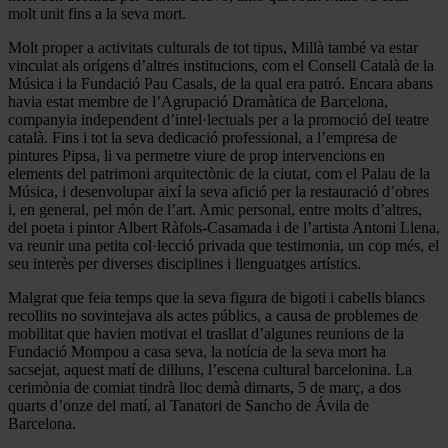
molt unit fins a la seva mort.
Molt proper a activitats culturals de tot tipus, Millà també va estar
vinculat als orígens d’altres institucions, com el Consell Català de la
Música i la Fundació Pau Casals, de la qual era patró. Encara abans
havia estat membre de l’Agrupació Dramàtica de Barcelona,
companyia independent d’intel·lectuals per a la promoció del teatre
català. Fins i tot la seva dedicació professional, a l’empresa de
pintures Pipsa, li va permetre viure de prop intervencions en
elements del patrimoni arquitectònic de la ciutat, com el Palau de la
Música, i desenvolupar així la seva afició per la restauració d’obres
i, en general, pel món de l’art. Amic personal, entre molts d’altres,
del poeta i pintor Albert Ràfols-Casamada i de l’artista Antoni Llena,
va reunir una petita col·lecció privada que testimonia, un cop més, el
seu interès per diverses disciplines i llenguatges artístics.
Malgrat que feia temps que la seva figura de bigoti i cabells blancs
recollits no sovintejava als actes públics, a causa de problemes de
mobilitat que havien motivat el trasllat d’algunes reunions de la
Fundació Mompou a casa seva, la notícia de la seva mort ha
sacsejat, aquest matí de dilluns, l’escena cultural barcelonina. La
cerimònia de comiat tindrà lloc demà dimarts, 5 de març, a dos
quarts d’onze del matí, al Tanatori de Sancho de Ávila de
Barcelona.