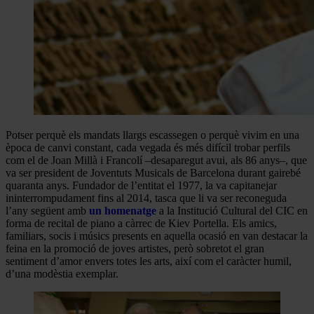
Potser perquè els mandats llargs escassegen o perquè vivim en una
època de canvi constant, cada vegada és més difícil trobar perfils
com el de Joan Millà i Francolí –desaparegut avui, als 86 anys–, que
va ser president de Joventuts Musicals de Barcelona durant gairebé
quaranta anys. Fundador de l’entitat el 1977, la va capitanejar
ininterrompudament fins al 2014, tasca que li va ser reconeguda
l’any següent amb
un homenatge
a la Institució Cultural del CIC en
forma de recital de piano a càrrec de Kiev Portella. Els amics,
familiars, socis i músics presents en aquella ocasió en van destacar la
feina en la promoció de joves artistes, però sobretot el gran
sentiment d’amor envers totes les arts, així com el caràcter humil,
d’una modèstia exemplar.