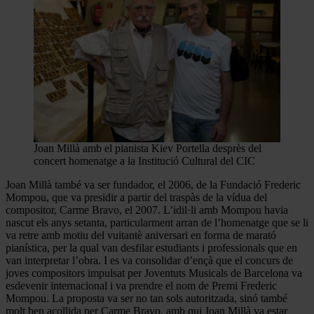
Joan Millà amb el pianista Kiev Portella desprès del
concert homenatge a la Institució Cultural del CIC
Joan Millà també va ser fundador, el 2006, de la Fundació Frederic
Mompou, que va presidir a partir del traspàs de la vídua del
compositor, Carme Bravo, el 2007. L’idil·li amb Mompou havia
nascut els anys setanta, particularment arran de l’homenatge que se li
va retre amb motiu del vuitantè aniversari en forma de marató
pianística, per la qual van desfilar estudiants i professionals que en
van interpretar l’obra. I es va consolidar d’ençà que el concurs de
joves compositors impulsat per Joventuts Musicals de Barcelona va
esdevenir internacional i va prendre el nom de Premi Frederic
Mompou. La proposta va ser no tan sols autoritzada, sinó també
molt ben acollida per Carme Bravo, amb qui Joan Millà va estar