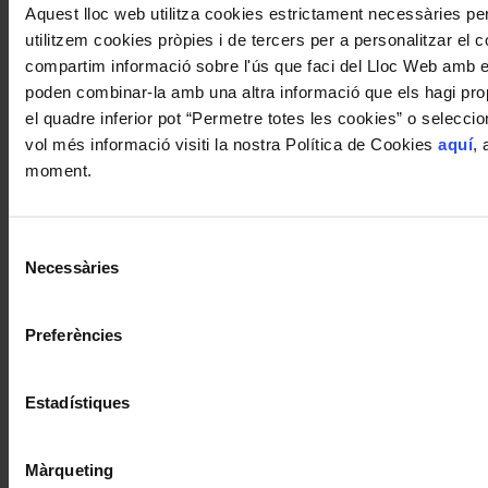
Aquest lloc web utilitza cookies estrictament necessàries p
utilitzem cookies pròpies i de tercers per a personalitzar el co
compartim informació sobre l'ús que faci del Lloc Web amb els
poden combinar-la amb una altra informació que els hagi propo
el quadre inferior pot “Permetre totes les cookies” o selecci
vol més informació visiti la nostra Política de Cookies
aquí
, 
moment.
Selecció
Necessàries
de
consentiment
Preferències
Estadístiques
Màrqueting