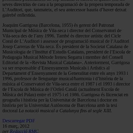
seves directrius de cara a la programació de la propera temporada de
L’Auditori, que, tanmateix, el seu antecessor hauria d’haver deixat
gairebé enllestida.
Joaquim Garrigosa (Barcelona, 1955) és gerent del Patronat
Municipal de Música de Vila-seca i director del Conservatori de
Vila-seca des de l’any 1996. També és director artístic del Cicle
Coral de L’Auditori i assessor de programació musical de l’Auditori
Josep Carreras de Vila-seca. És president de la Societat Catalana de
Musicologia de l’Institut d’Estudis Catalans, president de l’Escola de
Pedagogia Musical Mètode Ireneu Segarra i membre del Consell
Editorial de la «Revista Musical Catalana». Anteriorment, Garrigosa
va ser responsable d’Ensenyaments Musicals i Artístics al
Departament d’Ensenyament de la Generalitat entre els anys 1993 i
1996, professor de llenguatge musical/harmonia i d’història de la
música al Conservatori de Vila-seca entre el 1987 i el 1993 i director
de l’Escola de Música de l’Orfeó Català (actualment Escola de
Música del Palau) entre el 1975 i el 1986. Garrigosa és llicenciat en
geografia i història per la Universitat de Barcelona i doctor en
història per la Universitat Autònoma de Barcelona amb la tesi
doctoral
La notació musical a Catalunya fins al segle XIII.
Descarregar PDF
16 març, 2012
per
Redacció RMC