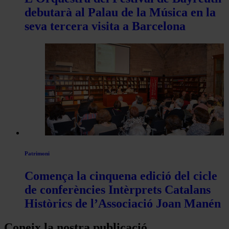
debutarà al Palau de la Música en la
seva tercera visita a Barcelona
Patrimoni
Comença la cinquena edició del cicle
de conferències Intèrprets Catalans
Històrics de l’Associació Joan Manén
Coneix la nostra publicació