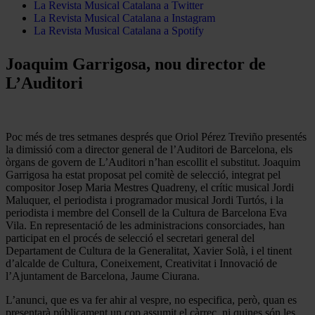
La Revista Musical Catalana a Twitter
La Revista Musical Catalana a Instagram
La Revista Musical Catalana a Spotify
Joaquim Garrigosa, nou director de
L’Auditori
Poc més de tres setmanes després que Oriol Pérez Treviño presentés
la dimissió com a director general de l’Auditori de Barcelona, els
òrgans de govern de L’Auditori n’han escollit el substitut. Joaquim
Garrigosa ha estat proposat pel comitè de selecció, integrat pel
compositor Josep Maria Mestres Quadreny, el crític musical Jordi
Maluquer, el periodista i programador musical Jordi Turtós, i la
periodista i membre del Consell de la Cultura de Barcelona Eva
Vila. En representació de les administracions consorciades, han
participat en el procés de selecció el secretari general del
Departament de Cultura de la Generalitat, Xavier Solà, i el tinent
d’alcalde de Cultura, Coneixement, Creativitat i Innovació de
l’Ajuntament de Barcelona, Jaume Ciurana.
L’anunci, que es va fer ahir al vespre, no especifica, però, quan es
presentarà públicament un cop assumit el càrrec, ni quines són les