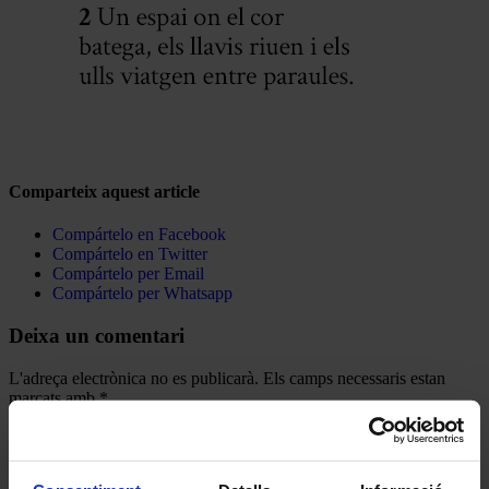
Comparteix aquest article
Compártelo en Facebook
Compártelo en Twitter
Compártelo per Email
Compártelo per Whatsapp
Deixa un comentari
L'adreça electrònica no es publicarà.
Els camps necessaris estan
marcats amb
*
Comentari
*