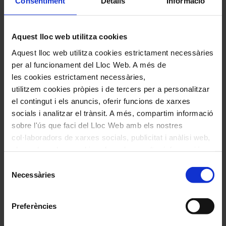
Consentiment
Detalls
Informació
Aquest lloc web utilitza cookies
Aquest lloc web utilitza cookies estrictament necessàries
Nom
*
per al funcionament del Lloc Web. A més de
les cookies estrictament necessàries,
Correu electrònic
*
utilitzem cookies pròpies i de tercers per a personalitzar
el contingut i els anuncis, oferir funcions de xarxes
socials i analitzar el trànsit. A més, compartim informació
Navegar
També et pot interessar
sobre l'ús que faci del Lloc Web amb els nostres
per
col·laboradors de xarxes socials, publicitat i anàlisi web,
les
els quals poden combinar-la amb una altra informació
articles
que els hagi proporcionat o que hagin recopilat a través
Selecció
de
de l'ús que hagi fet dels seus serveis. En el quadre
Necessàries
de
Actualitat
inferior pot “Permetre totes les cookies” o seleccionar el
consentiment
tipus de cookies que vol permetre i prémer sobre
Preferències
"Permetre la selecció". Si vol més informació visiti la
nostra Política de Cookies
aquí
, a través de la qual podrà