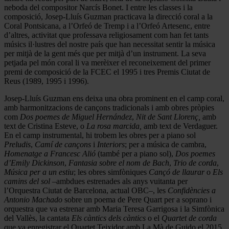
neboda del compositor Narcís Bonet. I entre les classes i la
composició, Josep-Lluís Guzman practicava la direcció coral a la
Coral Pontsicana, a l’Orfeó de Tremp i a l’Orfeó Artesenc, entre
d’altres, activitat que professava religiosament com han fet tants
músics il·lustres del nostre país que han necessitat sentir la música
per mitjà de la gent més que per mitjà d’un instrument. La seva
petjada pel món coral li va merèixer el reconeixement del primer
premi de composició de la FCEC el 1995 i tres Premis Ciutat de
Reus (1989, 1995 i 1996).
Josep-Lluís Guzman ens deixa una obra prominent en el camp coral,
amb harmonitzacions de cançons tradicionals i amb obres pròpies
com
Dos poemes de Miguel Hernández
,
Nit de Sant Llorenç,
amb
text de Cristina Esteve, o
La rosa marcida,
amb text de Verdaguer.
En el camp instrumental, hi trobem les obres per a piano sol
Preludis
,
Camí de cançons
i
Interiors
; per a música de cambra,
Homenatge a Francesc Alió
(també per a piano sol),
Dos poemes
d’Emily Dickinson
,
Fantasia sobre el nom de Bach
,
Trio de corda
,
Música per a un estiu
; les obres simfòniques
Cançó de llaurar
o
Els
camins del sol
–ambdues estrenades als anys vuitanta per
l’Orquestra Ciutat de Barcelona, actual OBC–, les
Confidències a
Antonio Machado
sobre un poema de Pere Quart per a soprano i
orquestra que va estrenar amb Maria Teresa Garrigosa i la Simfònica
del Vallès, la cantata
Els càntics dels càntics
o el
Quartet de corda
que va enregistrar el Quartet Teixidor amb La Mà de Guido el 2015.