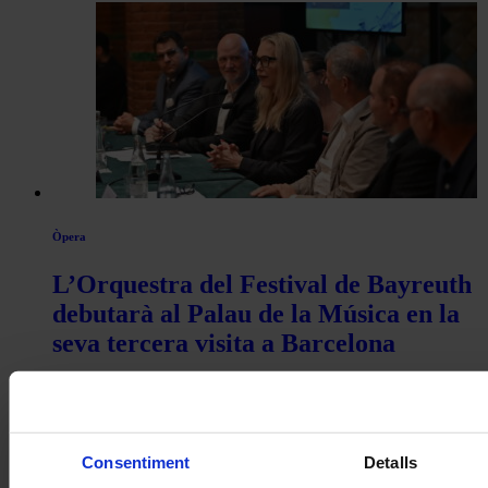
Òpera
L’Orquestra del Festival de Bayreuth
debutarà al Palau de la Música en la
seva tercera visita a Barcelona
Consentiment
Detalls