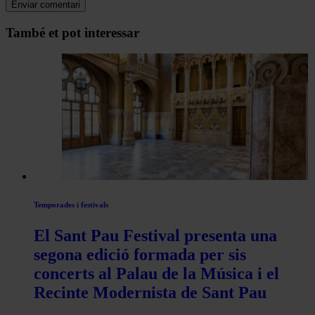
Navegar
També et pot interessar
per
les
articles
de
Actualitat
Temporades i festivals
El Sant Pau Festival presenta una
segona edició formada per sis
concerts al Palau de la Música i el
Recinte Modernista de Sant Pau