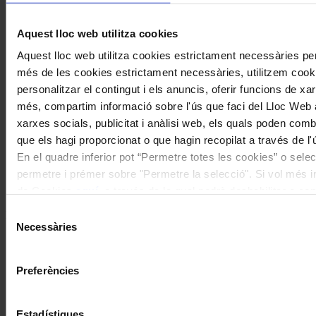
Aquest lloc web utilitza cookies
Aquest lloc web utilitza cookies estrictament necessàries pe
més de les cookies estrictament necessàries, utilitzem cooki
Patrimoni
personalitzar el contingut i els anuncis, oferir funcions de xarx
més, compartim informació sobre l'ús que faci del Lloc Web 
Comença la cinquena edició del cicle
xarxes socials, publicitat i anàlisi web, els quals poden com
de conferències Intèrprets Catalans
que els hagi proporcionat o que hagin recopilat a través de l'
Històrics de l’Associació Joan Manén
En el quadre inferior pot “Permetre totes les cookies” o selec
permetre i prémer sobre "Permetre la selecció". Si vol més inf
Coneix la nostra publicació
de Cookies
aquí
, a través de la qual podrà deshabilitar o co
moment.
Selecció
I gaudeix a més dels següents descomptes:
Necessàries
de
20% als concerts del Palau de la Música Catalana
consentiment
Descomptes a altres cicles de concerts col·laboradors
Preferències
Estadístiques