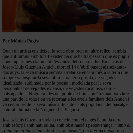
Per Mònica Pagès
Quan un artista ens deixa, la seva obra pren un altre relleu, sembla
que s’il·lumini amb tota l’existència que ha traspassat i que es pugui
contemplar més clarament l’essència del seu creador. En el cas de
Josep-Lluís Guzman Antich, mort el 14 d’abril passat als seixanta-
dos anys, la seva música sembla arrelar-se encara més a la terra que
sempre va inspirar la seva obra. Una terra pròpia, de vegades
idealitzada, sublimada per la poesia i modelada per la seva
personalitat de vegades extensa, de vegades rocallosa, com el
paisatge de la Noguera, des del poble de Ponts on Guzman va viure
una part de la vida i on va retornar a les arrels familiars dels Antich i
va cercar les de la seva música, feta de cants populars i del paisatge
natural i humà de la Noguera i la Segarra.
Josep-Lluís Guzman vivia la creació com el pagès llaura la terra,
amb esforç i amb naturalitat, amb obstinació i perseverança,
“amb el
somni de trobar el meu
hortus conclusus
”,
deia. Volia deixar una