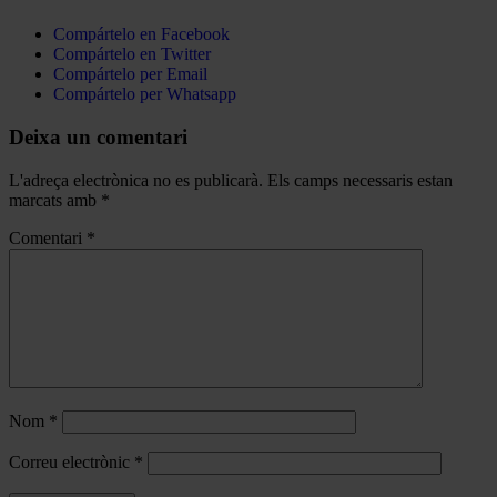
Compártelo en Facebook
Compártelo en Twitter
Compártelo per Email
Compártelo per Whatsapp
Deixa un comentari
L'adreça electrònica no es publicarà.
Els camps necessaris estan
marcats amb
*
Comentari
*
Nom
*
Correu electrònic
*