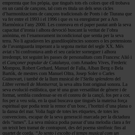
empremta que fos pròpia, que tingués tots els colors que ell trobava
en un camí de cançons, tal com es titula un dels seus cicles
d’harmonitzacions de cançons tradicionals de Ponts i de Tiurana que
va fer entre el 1993 i el 1996 i que es va enregistrar per a Ars
Harmònica l’any 2000. Les conreava en el paper pautat amb la seva
capacitat d’ironia i alhora devoció buscant la veritat de l’obra
anònima, en l’enamorament incondicional que sentia per la seva
terra. No li agradaven les grandiloqüències sonores o les pretensions
de l’avantguarda imperant a la segona meitat del segle XX. Més
aviat s’hi confrontava amb el seu caràcter sorneguer i alhora
irredempt, tot seguint les passes de personalitats com Francesc Alió i
el
Cançoner popular de Catalunya
, com Amadeu Vives, Frederic
Mompou, Robert Gerhard, Manuel de Falla, Alban Berg o Bela
Bartók, de mestres com Manuel Oltra, Josep Soler o Carles
Guinovart, i també de la llum musical de l’
Stella splendens
del
Llibre vermell de Montserrat,
la seva altra font original sonora. La
seva evolució estilística, que té una gran versatilitat de gènere i de
format, sembla condensar-se en el conreu de la cançó, fos per a cor,
fos per a veu sola, en la qual buscava que tingués la mateixa força
espiritual que podia tenir la remor d’un bosc, l’horitzó d’una plana o
la dansa del mar. Volia fugir de totes les etiquetes, de totes les
convencions, escapar de la seva generació marcada per la dictadura
dels “ismes”. La seva música podia passar d’una melodia clara a fer
un teixit ben tramat de contrapunt, des del poema simfònic fins al
quartet de corda.
“Jo sento i escolto el temps musical com un