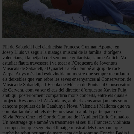
Fill de Sabadell i del clarinetista Francesc Guzman Aponte, en
Josep-Lluís va seguir la nissaga musical de la família, d’orígens
valencians, i la petjada del seu oncle guitarrista, Jaume Antich. Va
estudiar flauta travessera i va tocar a l’Orquestra de Joventuts
Musicals de Sabadell, al Quartet Laietà i també al grup de rock
Zarpa. Anys més tard esdevindria un mestre que sempre recordaran
els deixebles que van rebre les seves ensenyances al Conservatori de
Música de Sabadell, a l’Escola de Música de Ponts i al Conservatori
de Cervera, com va ser el cas del director d’orquestra Xavier Puig,
amb qui posteriorment compartiria molts concerts, entre els quals el
projecte Ressons de l’Al-Andalus, amb els seus arranjaments sobre
cançons populars de la Catalunya Nova, València i Mallorca que va
comptar també amb els de Feliu Gasull i amb la participació de
Sílvia Pérez Cruz i el Cor de Cambra de l’Auditori Enric Granados.
Un mestratge que també va transmetre al seu fill Francesc, violinista
i compositor, que segueix el llinatge musical dels Guzman i que
també ha rebut per part de mare, néta de la soprano Conxita Badia i