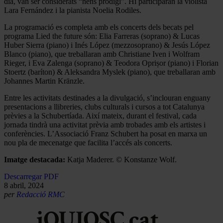
dia, van ser considerats “nens prodigi”. Hi participaran la violista
Lara Fernández i la pianista Noelia Rodiles.
La programació es completa amb els concerts dels becats pel
programa Lied the future són: Elia Farreras (soprano) & Lucas
Huber Sierra (piano) i Inés López (mezzosoprano) & Jesús López
Blanco (piano), que treballaran amb Christiane Iven i Wolfram
Rieger, i Eva Zalenga (soprano) & Teodora Oprișor (piano) i Florian
Stoertz (baríton) & Aleksandra Myslek (piano), que treballaran amb
Johannes Martin Kränzle.
Entre les activitats destinades a la divulgació, s’inclouran enguany
presentacions a llibreries, clubs culturals i cursos a tot Catalunya
prèvies a la Schubertíada. Així mateix, durant el festival, cada
jornada tindrà una activitat prèvia amb trobades amb els artistes i
conferències. L’Associació Franz Schubert ha posat en marxa un
nou pla de mecenatge que facilita l’accés als concerts.
Imatge destacada:
Katja Maderer. © Konstanze Wolf.
Descarregar PDF
8 abril, 2024
per
Redacció RMC