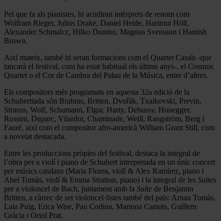
Pel que fa als pianistes, hi acudiran intèrprets de renom com
Wolfram Rieger, Julius Drake, Daniel Heide, Hartmut Höll,
Alexander Schmalcz, Hilko Dumno, Magnus Svensson i Hamish
Brown.
Així mateix, també hi seran formacions com el Quartet Casals -que
tancarà el festival, com ha estat habitual els últims anys-, el Cosmos
Quartet o el Cor de Cambra del Palau de la Música, entre d’altres.
Els compositors més programats en aquesta 32a edició de la
Schubertiada són Brahms, Britten, Dvořák, Txaikovski, Previn,
Strauss, Wolf, Schumann, Elgar, Harty, Debussy, Honegger,
Rossini, Duparc, Vilardot, Chaminade, Weill, Rangström, Berg i
Fauré, així com el compositor afro-americà William Grant Still, com
a novetat destacada.
Entre les produccions pròpies del festival, destaca la integral de
l’obra per a violí i piano de Schubert interpretada en un únic concert
per músics catalans (Maria Florea, violí & Alex Ramírez, piano i
Abel Tomàs, violí & Emma Stratton, piano) i la integral de les
Suites
per a violoncel de Bach, juntament amb la
Suite
de Benjamin
Britten, a càrrec de set violoncel·listes també del país: Arnau Tomàs,
Laia Puig, Erica Wise, Pau Codina, Mariona Camats, Guillem
Gràcia i Oriol Prat.