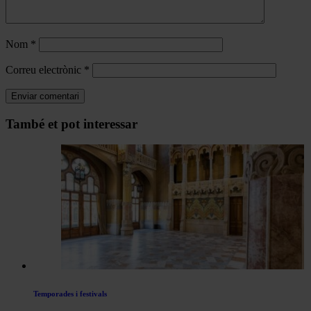
Nom
*
Correu electrònic
*
Navegar
També et pot interessar
per
les
articles
de
Actualitat
Temporades i festivals