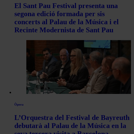
El Sant Pau Festival presenta una
segona edició formada per sis
concerts al Palau de la Música i el
Recinte Modernista de Sant Pau
Òpera
L’Orquestra del Festival de Bayreuth
debutarà al Palau de la Música en la
seva tercera visita a Barcelona