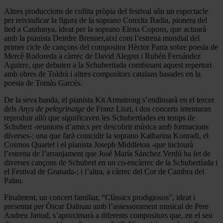
Altres produccions de collita pròpia del festival són un espectacle
per reivindicar la figura de la soprano Conxita Badia, pionera del
lied a Catalunya, ideat per la soprano Elena Copons, que actuarà
amb la pianista Deirdre Brenner,així com l’estrena mundial del
primer cicle de cançons del compositor Hèctor Parra sobre poesia de
Mercè Rodoreda a càrrec de David Alegret i Rubén Fernández
Aguirre, que debuten a la Schubertiada combinant aquest repertori
amb obres de Toldrà i altres compositors catalans basades en la
poesia de Tomàs Garcés.
De la seva banda, el pianista Kit Armstrong s’endinsarà en el tercer
dels
Anys de pelegrinatge
de Franz Liszt, i dos concerts intentaran
reproduir allò que significaven les Schubertíades en temps de
Schubert -reunions d’amics per descobrir música amb formacions
diverses-: una que farà coincidir la soprano Katharina Konradi, el
Cosmos Quartet i el pianista Joseph Middleton -que inclourà
l’estrena de l’arranjament que José María Sánchez Verdú ha fet de
diverses cançons de Schubert en un co-encàrrec de la Schubertíada i
el Festival de Granada-; i l’altra, a càrrec del Cor de Cambra del
Palau.
Finalment, un concert familiar, “Clàssics prodigiosos”, ideat i
presentat per Òscar Dalmau amb l’assessorament musical de Pere
Andreu Jariod, s’aproximarà a diferents compositors que, en el seu