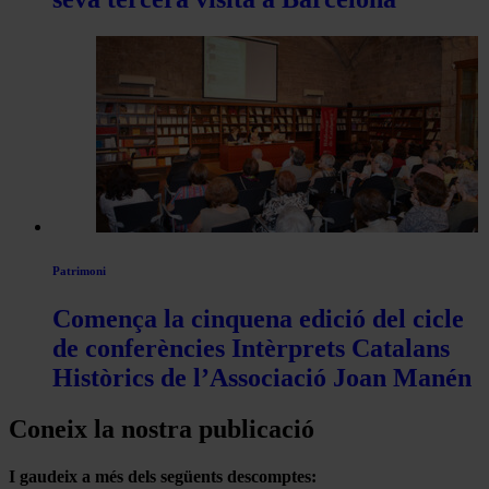
Patrimoni
Comença la cinquena edició del cicle
de conferències Intèrprets Catalans
Històrics de l’Associació Joan Manén
Coneix la nostra publicació
I gaudeix a més dels següents descomptes: