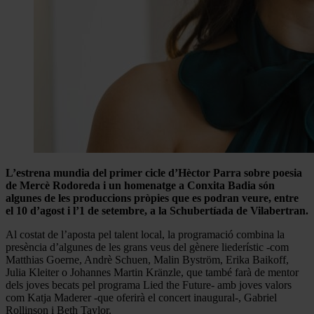
L’estrena mundia del primer cicle d’Hèctor Parra sobre poesia
de Mercè Rodoreda i un homenatge a Conxita Badia són
algunes de les produccions pròpies que es podran veure, entre
el 10 d’agost i l’1 de setembre, a la Schubertíada de Vilabertran.
Al costat de l’aposta pel talent local, la programació combina la
presència d’algunes de les grans veus del gènere liederístic -com
Matthias Goerne, Andrè Schuen, Malin Byström, Erika Baikoff,
Julia Kleiter o Johannes Martin Kränzle, que també farà de mentor
dels joves becats pel programa Lied the Future- amb joves valors
com Katja Maderer -que oferirà el concert inaugural-, Gabriel
Rollinson i Beth Taylor.