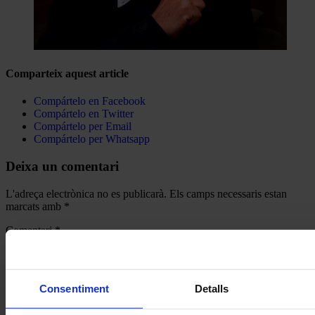
Comparteix aquest article
Compártelo en Facebook
Compártelo en Twitter
Compártelo per Email
Compártelo per Whatsapp
Deixa un comentari
L'adreça electrònica no es publicarà.
Els camps necessaris estan
marcats amb
*
Comentari
*
Consentiment
Detalls