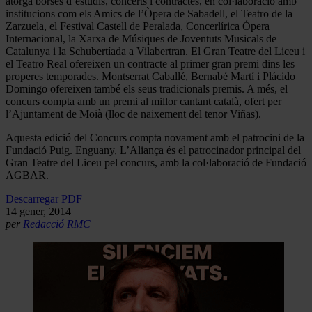
atorga borses d’estudis, concerts i contractes, en col·laboració amb
institucions com els Amics de l’Òpera de Sabadell, el Teatro de la
Zarzuela, el Festival Castell de Peralada, Concerlírica Ópera
Internacional, la Xarxa de Músiques de Joventuts Musicals de
Catalunya i la Schubertíada a Vilabertran. El Gran Teatre del Liceu i
el Teatro Real ofereixen un contracte al primer gran premi dins les
properes temporades. Montserrat Caballé, Bernabé Martí i Plácido
Domingo ofereixen també els seus tradicionals premis. A més, el
concurs compta amb un premi al millor cantant català, ofert per
l’Ajuntament de Moià (lloc de naixement del tenor Viñas).
Aquesta edició del Concurs compta novament amb el patrocini de la
Fundació Puig. Enguany, L’Aliança és el patrocinador principal del
Gran Teatre del Liceu pel concurs, amb la col·laboració de Fundació
AGBAR.
Descarregar PDF
14 gener, 2014
per
Redacció RMC