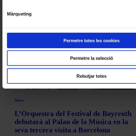
El Sant Pau Festival presenta una
segona edició formada per sis
Màrqueting
concerts al Palau de la Música i el
Recinte Modernista de Sant Pau
Permetre totes les cookies
Permetre la selecció
Rebutjar totes
Òpera
L’Orquestra del Festival de Bayreuth
debutarà al Palau de la Música en la
seva tercera visita a Barcelona