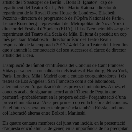
artístic de l’Staatsoper de Berlín–, Boris B. Ignatov –cap de
repartiment del Teatro Real–, Peter Mario Katona –director de
repartiment de la Royal Opera House de Londres–, Elisabeth
Pezzino –directora de programació de l’Opéra National de París–,
Lenore Rosenberg –representant del Metropolitan de Nova York i
director del Festival d’Spoleto (EUA), i Ilias Tzempetonidis –cap de
repartiment del Teatro alla Scala de Milà. El jurat és presidit un cop
més per Joan Matabosch –director artístic del Teatro Real i
responsable de la temporada 2013-14 del Gran Teatre del Liceu fins
que s’anunciï la contractació del seu successor al càrrec de director
artístic del Liceu.
L’ampliació de l’àmbit d’influència del Concurs de Cant Francesc
Viñas passa per la consolidació dels teatres d’Hamburg, Nova York,
París, Londres, Milà i Madrid com a entitats coorganitzadores, i els
teatres de Los Angeles i San Francisco com a col·laboradors,
alternant-se en l’organització de les proves eliminatòries. A més, el
concurs acaba de signar un acord amb l’Òpera de Pequín que
permetrà –probablement en la propera edició– l’organització d’una
prova eliminatòria a l’Àsia per primer cop en la història del concurs.
En el futur s’espera poder tenir presència també a Rússia, amb una
col·laboració alterna entre Bolxoi i Mariinski.
Els quatre cantants membres del jurat van incidir, en la presentació
d’aquesta edició ahir 13 de gener, en la importància de no precipitar-