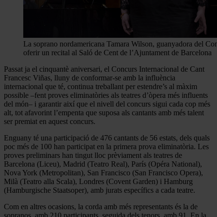
La soprano nordamericana Tamara Wilson, guanyadora del Conc
oferir un recital al Saló de Cent de l’Ajuntament de Barcelona
Passat ja el cinquantè aniversari, el Concurs Internacional de Cant
Francesc Viñas, lluny de conformar-se amb la influència
internacional que té, continua treballant per estendre’s al màxim
possible –fent proves eliminatòries als teatres d’òpera més influents
del món– i garantir així que el nivell del concurs sigui cada cop més
alt, tot afavorint l’empenta que suposa als cantants amb més talent
ser premiat en aquest concurs.
Enguany té una participació de 476 cantants de 56 estats, dels quals
poc més de 100 han participat en la primera prova eliminatòria. Les
proves preliminars han tingut lloc prèviament als teatres de
Barcelona (Liceu), Madrid (Teatro Real), París (Opéra National),
Nova York (Metropolitan), San Francisco (San Francisco Opera),
Milà (Teatro alla Scala), Londres (Covent Garden) i Hamburg
(Hamburgische Staatsoper), amb jurats específics a cada teatre.
Com en altres ocasions, la corda amb més representants és la de
sopranos, amb 210 participants, seguida dels tenors, amb 91. En la