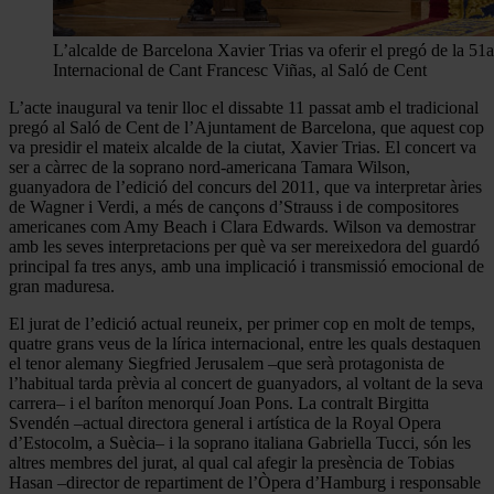
L’alcalde de Barcelona Xavier Trias va oferir el pregó de la 51
Internacional de Cant Francesc Viñas, al Saló de Cent
L’acte inaugural va tenir lloc el dissabte 11 passat amb el tradicional
pregó al Saló de Cent de l’Ajuntament de Barcelona, que aquest cop
va presidir el mateix alcalde de la ciutat, Xavier Trias. El concert va
ser a càrrec de la soprano nord-americana Tamara Wilson,
guanyadora de l’edició del concurs del 2011, que va interpretar àries
de Wagner i Verdi, a més de cançons d’Strauss i de compositores
americanes com Amy Beach i Clara Edwards. Wilson va demostrar
amb les seves interpretacions per què va ser mereixedora del guardó
principal fa tres anys, amb una implicació i transmissió emocional de
gran maduresa.
El jurat de l’edició actual reuneix, per primer cop en molt de temps,
quatre grans veus de la lírica internacional, entre les quals destaquen
el tenor alemany Siegfried Jerusalem –que serà protagonista de
l’habitual tarda prèvia al concert de guanyadors, al voltant de la seva
carrera– i el baríton menorquí Joan Pons. La contralt Birgitta
Svendén –actual directora general i artística de la Royal Opera
d’Estocolm, a Suècia– i la soprano italiana Gabriella Tucci, són les
altres membres del jurat, al qual cal afegir la presència de Tobias
Hasan –director de repartiment de l’Òpera d’Hamburg i responsable