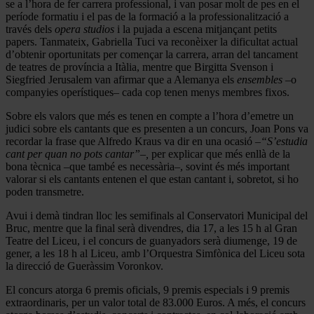
se a l’hora de fer carrera professional, i van posar molt de pes en el
període formatiu i el pas de la formació a la professionalització a
través dels
opera studios
i la pujada a escena mitjançant petits
papers. Tanmateix, Gabriella Tuci va reconèixer la dificultat actual
d’obtenir oportunitats per començar la carrera, arran del tancament
de teatres de província a Itàlia, mentre que Birgitta Svenson i
Siegfried Jerusalem van afirmar que a Alemanya els
ensembles
–o
companyies operístiques– cada cop tenen menys membres fixos.
Sobre els valors que més es tenen en compte a l’hora d’emetre un
judici sobre els cantants que es presenten a un concurs, Joan Pons va
recordar la frase que Alfredo Kraus va dir en una ocasió
–“S’estudia
cant per quan no pots cantar”–,
per explicar que més enllà de la
bona tècnica –que també es necessària–, sovint és més important
valorar si els cantants entenen el que estan cantant i, sobretot, si ho
poden transmetre.
Avui i demà tindran lloc les semifinals al Conservatori Municipal del
Bruc, mentre que la final serà divendres, dia 17, a les 15 h al Gran
Teatre del Liceu, i el concurs de guanyadors serà diumenge, 19 de
gener, a les 18 h al Liceu, amb l’Orquestra Simfònica del Liceu sota
la direcció de Gueràssim Voronkov.
El concurs atorga 6 premis oficials, 9 premis especials i 9 premis
extraordinaris, per un valor total de 83.000 Euros. A més, el concurs