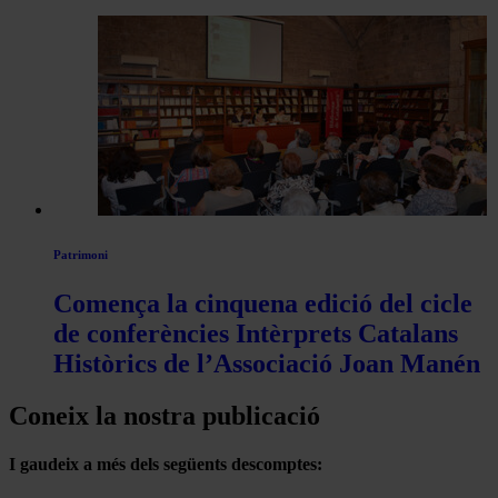
Patrimoni
Comença la cinquena edició del cicle
de conferències Intèrprets Catalans
Històrics de l’Associació Joan Manén
Coneix la nostra publicació
I gaudeix a més dels següents descomptes: