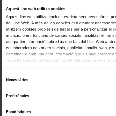
Aquest lloc web utilitza cookies
Nom
*
Aquest lloc web utilitza cookies estrictament necessàries pe
Correu electrònic
*
del Lloc Web. A més de les cookies estrictament necessàrie
utilitzem cookies pròpies i de tercers per a personalitzar el co
anuncis, oferir funcions de xarxes socials i analitzar el trànsi
Navegar
També et pot interessar
compartim informació sobre l'ús que faci del Lloc Web amb e
per
col·laboradors de xarxes socials, publicitat i anàlisi web, el
les
combinar-la amb una altra informació que els hagi proporcio
recopilat a través de l'ús que hagi fet dels seus serveis. En e
articles
pot “Permetre totes les cookies” o seleccionar el tipus de co
de
permetre i prémer sobre "Permetre la selecció". Si vol més in
Selecció
Actualitat
nostra Política de Cookies
aquí
, a través de la qual podrà de
Necessàries
de
configurar les cookies en qualsevol moment.
consentiment
Preferències
Temporades i festivals
Estadístiques