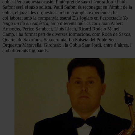
cobla. Per a aquesta ocasió, l’intèrpret de saxo i tenora Jordi Paulí
Safont serà el saxo solista. Paulí Safont és reconegut en l’àmbit de la
cobla, el jazz i les orquestres amb una àmplia experiència; ha
col·laborat amb
la companyia teatral Els Joglars
en l’espectacle
Yo
tengo un tío en América
,
amb diferents músics com Joan Albert
Amargós, Perico Sambeat, Lluís Llach,
Ricard Roda o Manel
Camp, i ha format part de diverses
formacions, com Roda de Saxos,
Quartet de Saxofons, Saxocromia, La Salseta del Poble Sec,
Orquestra Maravella, Gironsax i la Cobla
Sant Jordi, entre d’altres, i
amb diferents big bands.