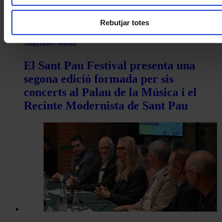
Rebutjar totes
Temporades i festivals
El Sant Pau Festival presenta una
segona edició formada per sis
concerts al Palau de la Música i el
Recinte Modernista de Sant Pau