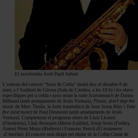
El saxofonista Jordi Paulí Safont
L’estrena del concert “Saxo & Cobla” tindrà lloc el dissabte 8 de
març a l’Auditori de Girona (Sala de Cambra, a les 19 h) i les obres
específiques per a cobla i saxo seran la suite
Scaramouch
de Darius
Milhaud (amb arranjaments de Jesús Ventura),
Please, don’t stop the
music
de Marc Timón, la
Suite traumàtica
de Joan Josep Blay i
Take
five (and more)
de Paul Desmond (amb arranjaments de Jesús
Ventura). Completaran el programa obres de Lluís Lloansí
(
Flordeneu
), Lluís Benejam (
Maria Eulàlia
), Josep Serra (
Follia
),
Antoni Pérez Moya (
Riallera
) i Francesc Perich (
El testament
d’Amèlia
). El concert serà dirigit pel titular de la Cobla Ciutat de