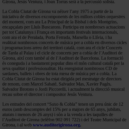
Girona, Jesús Ventura, i Joan Torras serà a la percussió solista.
La Cobla Ciutat de Girona
va néixer l’any 1975 a partir de la
iniciativa de diversos excomponents de les millors cobles orquestres
del moment, com ara La Principal de la Bisbal i dels Montgrins,
encapçalats per Lluís Buscarons. Participa en nombroses actuacions
per tot Catalunya i França en importants festivals internacionals,
com ara el de Peralada, Porta Ferrada, Marsella o Llívia, i ha
realitzat nombrosos concerts de música per a cobla
en diversos cicles
i programacions arreu del territori català, com ara el cicle Concerts
de Tarda al Palau i el cicle de concerts per a cobla de l’Auditori de
Girona, així com també al de l’Auditori de Barcelona. La formació
és coneguda i a bastament popular dins el món cultural català per la
seva qualitat i professionalitat. Ha enregistrat nombrosos CD de
sardanes, ballets i obres de tota mena de música per a cobla. La
Cobla Ciutat de Girona ha estat dirigida pel mestratge de directors
de renom, com Marcel Sabaté, Salvador Mas, Xavier Pagès,
Salvador Brotons o Jordi Piccorelli,
i actualment la direcció musical
recau sobre el director i compositor Jesús Ventura.
Les entrades del concert “Saxo & Cobla” tenen un preu únic de 12
euros (amb descomptes del 15% per a majors de 65 anys, jubilats,
aturats i menors de 26 anys) i són a la venda a les taquilles de
l’Auditori de Girona (telèfon 902 091 722) i del Teatre Municipal de
Girona, i al web
www.auditorigirona.org
.