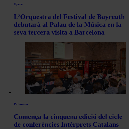
Òpera
L’Orquestra del Festival de Bayreuth
debutarà al Palau de la Música en la
seva tercera visita a Barcelona
Patrimoni
Comença la cinquena edició del cicle
de conferències Intèrprets Catalans