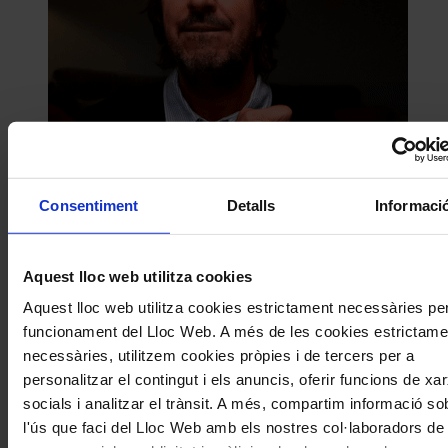
Consentiment
Detalls
Informaci
Comparteix aquest article
Aquest lloc web utilitza cookies
Compártelo en Facebook
Compártelo en Twitter
Aquest lloc web utilitza cookies estrictament necessàries per
Compártelo per Email
Compártelo per Whatsapp
funcionament del Lloc Web. A més de les cookies estrictame
necessàries, utilitzem cookies pròpies i de tercers per a
Deixa un comentari
personalitzar el contingut i els anuncis, oferir funcions de xa
socials i analitzar el trànsit. A més, compartim informació so
L'adreça electrònica no es publicarà.
Els camps necessaris estan
marcats amb
*
l'ús que faci del Lloc Web amb els nostres col·laboradors de