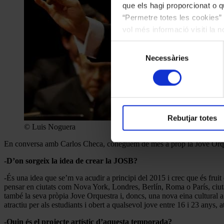
que els hagi proporcionat o qu
“Permetre totes les cookies” 
vol més informació visiti la 
les cookies en qualsevol mo
Selecció
Necessàries
de
consentiment
Rebutjar totes
© Luis Noguera
En conversa amb Carlos Checa, coneguem de més a prop la Jove Orquest
-D’on sorgeix la idea de crear la JOSB?
-És una idea que se’m va acudir a principi del 2015 i crec que és frui
pensar en ciutats com Nova York, Londres, Berlín, Roma o París, ciutat
també la seva pròpia Jove Orquestra i, doncs, una nova eina cultural a la
atractiu per als estudiants i obert a qualsevol jove entre 16 i 23 anys
-Quin és el projecte artístic d’aquesta temporada?