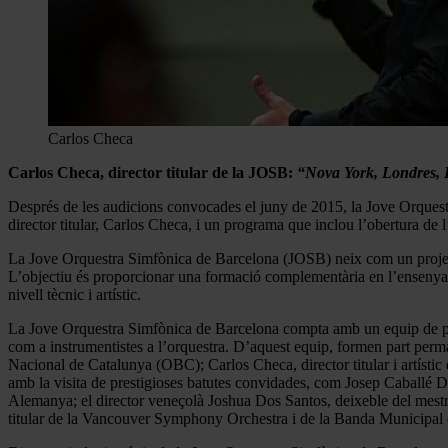
Carlos Checa
Carlos Checa, director titular de la JOSB:
“Nova York, Londres, B
Després de les audicions convocades el juny de 2015, la Jove Orquest
director titular, Carlos Checa, i un programa que inclou l’obertura de 
La Jove Orquestra Simfònica de Barcelona (JOSB) neix com un projecte 
L’objectiu és proporcionar una formació complementària en l’ensenyame
nivell tècnic i artístic.
La Jove Orquestra Simfònica de Barcelona compta amb un equip de prof
com a instrumentistes a l’orquestra. D’aquest equip, formen part perm
Nacional de Catalunya (OBC); Carlos Checa, director titular i artísti
amb la visita de prestigioses batutes convidades, com Josep Caballé Do
Alemanya; el director veneçolà Joshua Dos Santos, deixeble del mestre
titular de la Vancouver Symphony Orchestra i de la Banda Municipal