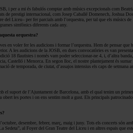
 JOSB, i per a mi és fabulós comptar amb músics excepcionals com Beatr
idats de prestigi internacional, com Josep Caballé Domenech, Joshua D
e del Liceu– per fer parcials amb l’orquestra, per tal que els músics d
ogrames simfònics diferents cada any.
 aquesta orquestra?
 joves en voler fer les audicions i formar l’orquestra. Hem de pensar q
erior. A les audicions de la JOSB, en dues convocatòries es van presentar
ició 18 flautistes i només vam poder seleccionar-ne 4, i, d’altra banda
ia, Castelló i Menorca. En segon lloc, el nostre plantejament és sumar 
rmació de temporada, de ciutat, d’assajos intensius els caps de setmana
 el suport de l’Ajuntament de Barcelona, amb el qual tenim un primer c
a obert les portes i on ens sentim molt a gust. Els principals patrocina
rs?
d’octubre, desembre, febrer, març, maig i juny. Tots els concerts són amb 
“La Sedeta”, al Foyer del Gran Teatre del Liceu i en altres espais que e