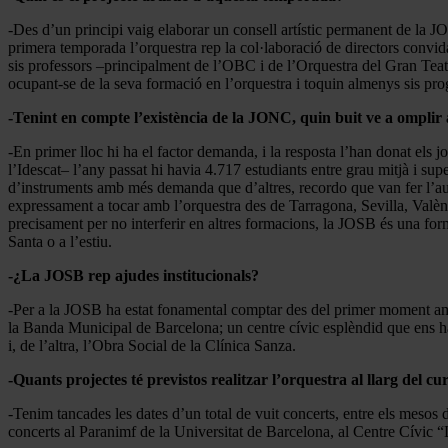
-Des d’un principi vaig elaborar un consell artístic permanent de la
primera temporada l’orquestra rep la col·laboració de directors conv
sis professors –principalment de l’OBC i de l’Orquestra del Gran Teatr
ocupant-se de la seva formació en l’orquestra i toquin almenys sis pr
-Tenint en compte l’existència de la JONC, quin buit ve a omplir
-En primer lloc hi ha el factor demanda, i la resposta l’han donat els
l’Idescat– l’any passat hi havia 4.717 estudiants entre grau mitjà i sup
d’instruments amb més demanda que d’altres, recordo que van fer l’aud
expressament a tocar amb l’orquestra des de Tarragona, Sevilla, Valènc
precisament per no interferir en altres formacions, la JOSB és una fo
Santa o a l’estiu.
-¿La JOSB rep ajudes institucionals?
-Per a la JOSB ha estat fonamental comptar des del primer moment amb
la Banda Municipal de Barcelona; ​​un centre cívic esplèndid que ens h
i, de l’altra, l’Obra Social de la Clínica Sanza.
-Quants projectes té previstos realitzar l’orquestra al llarg del cu
-Tenim tancades les dates d’un total de vuit concerts, entre els mesos 
concerts al Paranimf de la Universitat de Barcelona, ​al Centre Cívic 