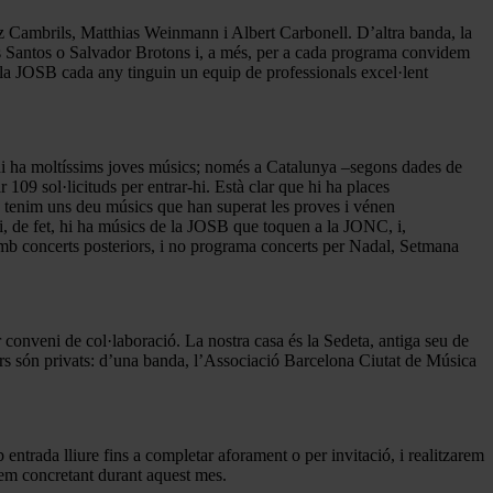
iz Cambrils, Matthias Weinmann i Albert Carbonell. D’altra banda, la
os Santos o Salvador Brotons i, a més, per a cada programa convidem
e la JOSB cada any tinguin un equip de professionals excel·lent
ue hi ha moltíssims joves músics; només a Catalunya –segons dades de
 109 sol·licituds per entrar-hi. Està clar que hi ha places
, tenim uns deu músics que han superat les proves i vénen
i, de fet, hi ha músics de la JOSB que toquen a la JONC, i,
 amb concerts posteriors, i no programa concerts per Nadal, Setmana
onveni de col·laboració. La nostra casa és la Sedeta, antiga seu de
dors són privats: d’una banda, l’Associació Barcelona Ciutat de Música
entrada lliure fins a completar aforament o per invitació, i realitzarem
stem concretant durant aquest mes.