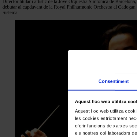
Director titular i artístic de la Jove Orquestra Simfònica de Barcelon
debutar al capdavant de la Royal Philharmonic Orchestra al Cadogan H
Sistema.
Consentiment
Aquest lloc web utilitza coo
Aquest lloc web utilitza coo
les cookies estrictament nece
oferir funcions de xarxes soc
els nostres col·laboradors de