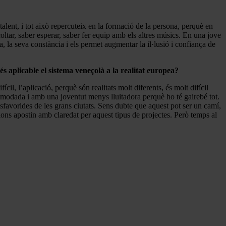
alent, i tot això repercuteix en la formació de la persona, perquè en
oltar, saber esperar, saber fer equip amb els altres músics. En una jove
, la seva constància i els permet augmentar la il·lusió i confiança de
s aplicable el sistema veneçolà a la realitat europea?
l, l’aplicació, perquè són realitats molt diferents, és molt difícil
omodada i amb una joventut menys lluitadora perquè ho té gairebé tot.
esfavorides de les grans ciutats. Sens dubte que aquest pot ser un camí,
ions apostin amb claredat per aquest tipus de projectes. Però temps al