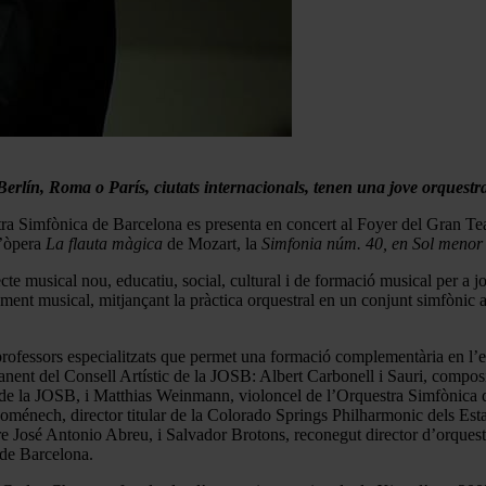
erlín, Roma o París, ciutats internacionals, tenen una jove orquestra
ra Simfònica de Barcelona es presenta en concert al Foyer del Gran Tea
l’òpera
La flauta màgica
de Mozart, la
Simfonia núm. 40, en Sol menor
musical nou, educatiu, social, cultural i de formació musical per a jov
nt musical, mitjançant la pràctica orquestral en un conjunt simfònic a 
essors especialitzats que permet una formació complementària en l’educa
anent del Consell Artístic de la JOSB: Albert Carbonell i Sauri, composi
c de la JOSB, i Matthias Weinmann, violoncel de l’Orquestra Simfònica 
ménech, director titular de la Colorado Springs Philharmonic dels Estats
 José Antonio Abreu, i Salvador Brotons, reconegut director d’orquestr
 de Barcelona.