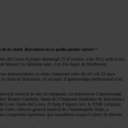
 de la ciutat. Barcelona no es podia quedar enrere.”
tre del Liceu el proper diumenge 25 d’octubre, a les 18 h, amb el seu
de Mozart i la
Simfonia núm. 1 en Do major
de Beethoven.
es instrumentistes en edats compreses entre els 16 i els 23 anys.
la ciutat de Barcelona, en un marc d’aprenentatge professional d’alt
ció musical de tots els integrants, tot enfortint-ne l’aprenentatge
tor; Beatriz Cambrils, flauta de l’Orquestra Simfònica de Barcelona i
del Gran Teatre del Liceu. Al llarg d’aquest curs, la JOSB comptarà
 Units i director general musical de l’Staatskapelle Halle, a
a i compositor barceloní, que actualment ocupa el càrrec de director