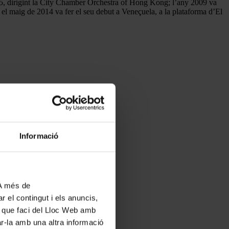
 2005, dirigint la City Chamber Orchestra of Hong Kong; l’any 2009 va
el maig de 2014 va fer el seu debut a Veneçuela, a la plataforma d’El
Informació
 A més de
r el contingut i els anuncis,
ús que faci del Lloc Web amb
ar-la amb una altra informació