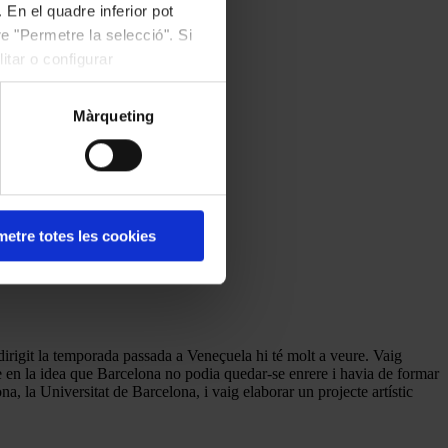
 En el quadre inferior pot
e "Permetre la selecció". Si
itar o configurar
Màrqueting
etre totes les cookies
dirigit la temporada passada a Veneçuela hi té molt a veure. Vaig
re en la idea que Barcelona no podia quedar-se enrere i havia de formar
​​la Universitat de Barcelona, ​​i vaig elaborar un projecte artístic