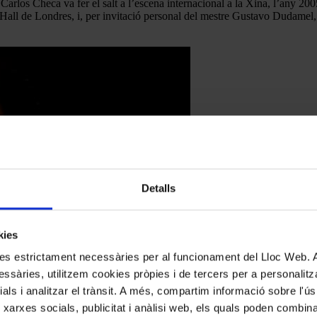
a, Carlos Checa va fer el salt a l’escena internacional a la Xina, l’any
all de Londres, i, per invitació personal del mestre Gustavo Dudamel, 
Detalls
kies
kies estrictament necessàries per al funcionament del Lloc Web.
ssàries, utilitzem cookies pròpies i de tercers per a personalitza
ials i analitzar el trànsit. A més, compartim informació sobre l'
 xarxes socials, publicitat i anàlisi web, els quals poden combin