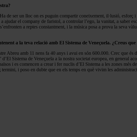
estra?
Ha de ser un lloc on es puguin compartir coneixement, il·lusió, esforç i t
ajudar el company de faristol, a controlar l’ego, la vanitat, a saber esc
’enfronten a reptes constantment, i la música posa a prova la seva vàlua
atenent a la teva relació amb El Sistema de Veneçuela. ¿Creus que é
tre Abreu amb 11 nens fa 40 anys i avui en són 600.000. Crec que és difíci
 d’El Sistema de Veneçuela a la nostra societat europea, en general ac
 països i es comencen a crear i fer nuclis d’El Sistema a les zones més d
g termini, i poso en dubte que en els temps en què vivim les administrac