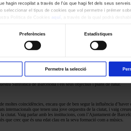
e hagin recopilat a través de l'ús que hagi fet dels seus serveis.
o seleccionar el tipus de cookies que vol permetre i prémer sobr
nostra Política de Cookies
aquí
, a través de la qual podrà deshabil
ment.
Preferències
Estadístiques
Permetre la selecció
Perm
ra Simfònica de Barcelona i els seus objectius i plans de futur.
t de moltes coincidències, encara que de ben segur la influència d’haver 
s internacionals que tenen una jove orquestra de la ciutat, i vaig creu
 ciutat. Vaig parlar amb les institucions, com l’Ajuntament de Barcelona, 
, atès que crec que és una edat clau en la seva formació com a músics.