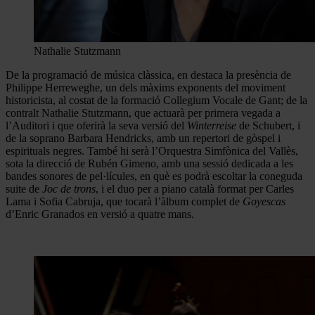
Nathalie Stutzmann
De la programació de música clàssica, en destaca la presència de
Philippe Herreweghe, un dels màxims exponents del moviment
historicista, al costat de la formació Collegium Vocale de Gant; de la
contralt Nathalie Stutzmann, que actuarà per primera vegada a
l’Auditori i que oferirà la seva versió del
Winterreise
de Schubert, i
de la soprano Barbara Hendricks, amb un repertori de gòspel i
espirituals negres. També hi serà l’Orquestra Simfònica del Vallès,
sota la direcció de Rubén Gimeno, amb una sessió dedicada a les
bandes sonores de pel·lícules, en què es podrà escoltar la coneguda
suite de
Joc de trons
, i el duo per a piano català format per Carles
Lama i Sofia Cabruja, que tocarà l’àlbum complet de
Goyescas
d’Enric Granados en versió a quatre mans.