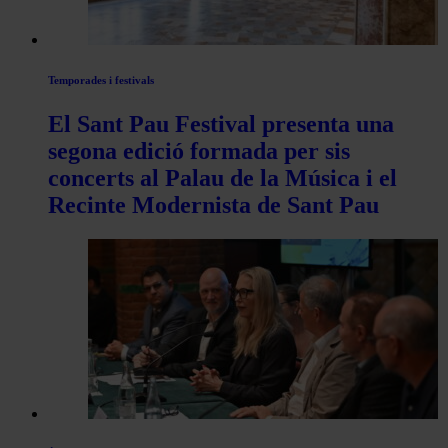
Temporades i festivals
El Sant Pau Festival presenta una
segona edició formada per sis
concerts al Palau de la Música i el
Recinte Modernista de Sant Pau