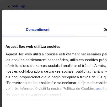
Avís legal
Política de privacitat
Sobre les cookies
Segueix la RMC
Consentiment
De
La Revista Musical Catalana a Facebook
La Revista Musical Catalana a Twitter
La Revista Musical Catalana a Instagram
Aquest lloc web utilitza cookies
La Revista Musical Catalana a Spotify
Aquest lloc web utilitza cookies estrictament necessàries p
© 2026 Revista Musical Catalana - Tots els drets reservats.
les cookies estrictament necessàries, utilitzem cookies pròpie
oferir funcions de xarxes socials i analitzar el trànsit. A m
Cerca
nostres col·laboradors de xarxes socials, publicitat i anàlis
els hagi proporcionat o que hagin recopilat a través de l'ús qu
“Permetre totes les cookies” o seleccionar el tipus de cooki
vol més informació visiti la nostra Política de Cookies
aquí
, 
les cookies en qualsevol moment.