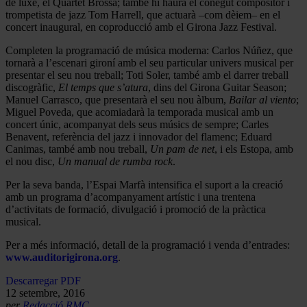
de luxe, el Quartet Brossa; també hi haurà el conegut compositor i
trompetista de jazz Tom Harrell, que actuarà –com dèiem– en el
concert inaugural, en coproducció amb el Girona Jazz Festival.
Completen la programació de música moderna: Carlos Núñez, que
tornarà a l’escenari gironí amb el seu particular univers musical per
presentar el seu nou treball; Toti Soler, també amb el darrer treball
discogràfic,
El temps que s’atura
, dins del Girona Guitar Season;
Manuel Carrasco, que presentarà el seu nou àlbum,
Bailar al viento
;
Miguel Poveda, que acomiadarà la temporada musical amb un
concert únic, acompanyat dels seus músics de sempre; Carles
Benavent, referència del jazz i innovador del flamenc; Eduard
Canimas, també amb nou treball,
Un pam de net
, i els Estopa, amb
el nou disc,
Un manual de rumba rock
.
Per la seva banda, l’Espai Marfà intensifica el suport a la creació
amb un programa d’acompanyament artístic i una trentena
d’activitats de formació, divulgació i promoció de la pràctica
musical.
Per a més informació, detall de la programació i venda d’entrades:
www.auditorigirona.org
.
Descarregar PDF
12 setembre, 2016
per
Redacció RMC