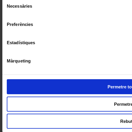
Selecció
Necessàries
de
consentiment
Preferències
Estadístiques
Màrqueting
Permetre to
Permetre
Rebut