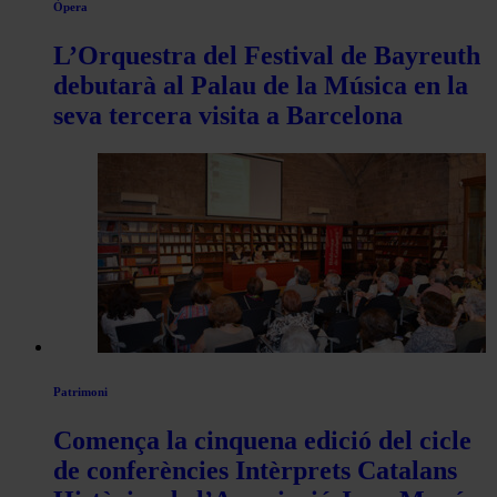
Òpera
L’Orquestra del Festival de Bayreuth
debutarà al Palau de la Música en la
seva tercera visita a Barcelona
Patrimoni
Comença la cinquena edició del cicle
de conferències Intèrprets Catalans