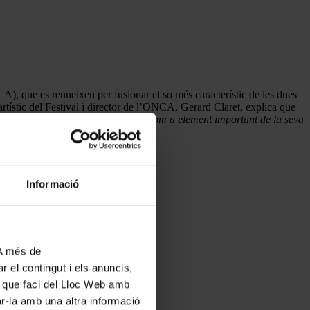
, que es reuneixen per fusionar el so més característic de les dues
 artístic del Festival i director de l’ONCA, Gerard Claret, explica que
mpta amb instrumentistes de corda com a element important de la seva
cita musical.
Informació
 A més de
r el contingut i els anuncis,
ús que faci del Lloc Web amb
ar-la amb una altra informació