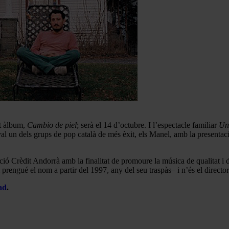
rt àlbum,
Cambio de piel
; serà el 14 d’octubre. I l’espectacle familiar
Un
val un dels grups de pop català de més èxit, els Manel, amb la presentac
ó Crèdit Andorrà amb la finalitat de promoure la música de qualitat i di
rengué el nom a partir del 1997, any del seu traspàs– i n’és el director a
ad
.