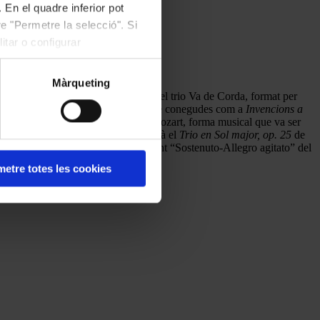
 En el quadre inferior pot
e "Permetre la selecció". Si
itar o configurar
Màrqueting
n concert de l’ONCA Bàsic a càrrec del trio Va de Corda, format per
uatre
Invencions
de J. S. Bach, també conegudes com a
Invencions a
 núm. 1 en Do major
de Leopold Mozart, forma musical que va ser
a romàntica, Va de Corda interpretarà el
Trio en Sol major, op. 25
de
o tancarà el concert amb el moviment “Sostenuto-Allegro agitato” del
etre totes les cookies