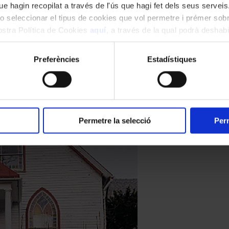
e hagin recopilat a través de l'ús que hagi fet dels seus serveis.
o seleccionar el tipus de cookies que vol permetre i prémer sobr
nostra Política de Cookies
aquí
, a través de la qual podrà deshabil
ment.
Preferències
Estadístiques
de cambra, el 9 d’octubre a l’església d’Ordino (horari matinal), amb u
oncert, titulat “Cordes a la tardor”, s’iniciarà en l’època barroca, amb q
icions breus per a teclat. Tot seguit, la formació tocarà el
Divertimento
 més curts i simples, i més lliures en el seu conjunt. Entrant en l’èpoc
e les obres més importants del compositor bohemi per a cambra. El tri
Permetre la selecció
Perm