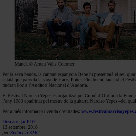
Manel. © Arnau Valls Colomer
Per la seva banda, la cantant espanyola Bebe hi presentarà el seu qua
català que parodia la saga de Harry Potter. Finalment, tancarà el Festi
tindran lloc a l’Auditori Nacional d’Andorra.
El Festival Narciso Yepes és organitzat pel Comú d’Ordino i la Fundaci
l’any 1983 apadrinat pel mestre de la guitarra Narciso Yepes –del qual p
Per a més informació i venda d’entrades:
www.festivalnarcisoyepes.
Descarregar PDF
13 setembre, 2016
per
Redacció RMC