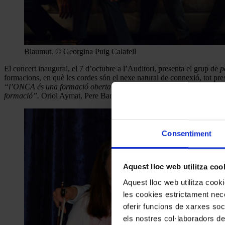
Blaumut. © Georgina Puig Calafell
El concert inaugural, el 7 d’octubre a l’Auditori, presenta el grup de
p
formacions, en què les cordes són el nexe natural de connexió, tot pr
“l’ONCA és una formació oberta a diferents estils. La col·laboració
formació”.
Oriol Aymat, Pere Bardagí i Carlos Monfort han realitzat el
Consentiment
Aquest lloc web utilitza coo
Aquest lloc web utilitza coo
les cookies estrictament nece
oferir funcions de xarxes soc
els nostres col·laboradors de