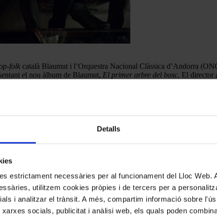
op-folk
català Blaumut i l’Orquestra Nacional Clàssica d’Andorra (ONCA)
esentant el nou àlbum de Blaumut,
El primer arbre del bosc.
El director
 amb Blaumut resulta molt atractiva i adient, perquè és un grup que co
s arranjaments per a corda d’alguns dels temes que es presentaran a la 
Detalls
kies
kies estrictament necessàries per al funcionament del Lloc Web.
ssàries, utilitzem cookies pròpies i de tercers per a personalitza
ials i analitzar el trànsit. A més, compartim informació sobre l'
 xarxes socials, publicitat i anàlisi web, els quals poden combin