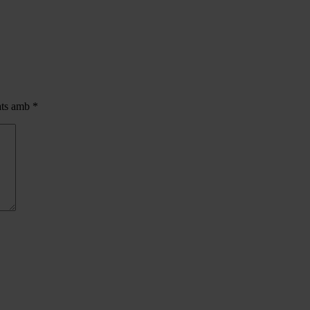
cats amb
*