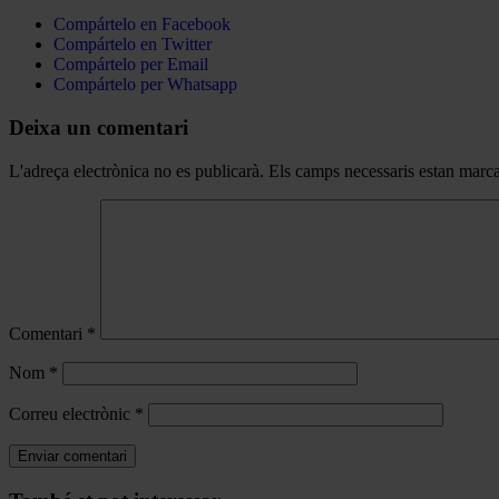
Compártelo en Facebook
Compártelo en Twitter
Compártelo per Email
Compártelo per Whatsapp
Deixa un comentari
L'adreça electrònica no es publicarà.
Els camps necessaris estan mar
Comentari
*
Nom
*
Correu electrònic
*
Navegar