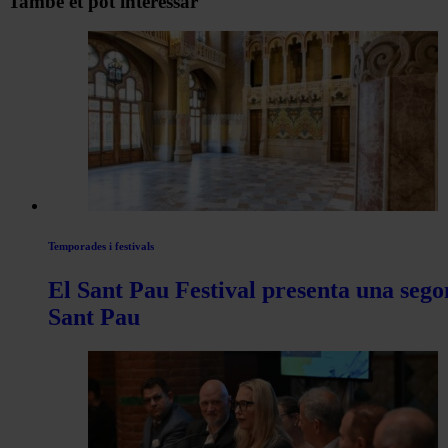
També et pot interessar
per
les
articles
de
Actualitat
Temporades i festivals
El Sant Pau Festival presenta una sego
Sant Pau