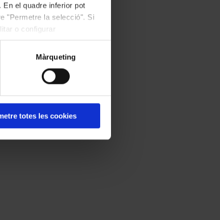
 En el quadre inferior pot
e "Permetre la selecció". Si
itar o configurar
Màrqueting
etre totes les cookies