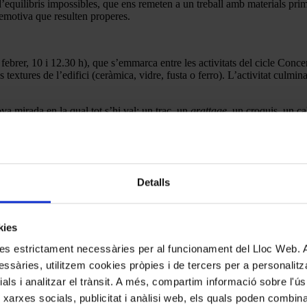
equilibris impossibles, que ens remeten a un treball amb materials prima
 emotiva que resulten properes.
 febrer, 10 i 12.30 h), que s’emmarca entre les activitats del cicle Conce
textures de l’edifici (ceràmica, vidre, fusta o ferro). L’activitat culmin
a mirada en la qual tot s’hi val: un traç, un
grattage
, un croquis, un c
llet del Palau de la Música Catalana. © Eva Guillamet
Detalls
kies
kies estrictament necessàries per al funcionament del Lloc Web.
ssàries, utilitzem cookies pròpies i de tercers per a personalitza
ials i analitzar el trànsit. A més, compartim informació sobre l'
 xarxes socials, publicitat i anàlisi web, els quals poden combin