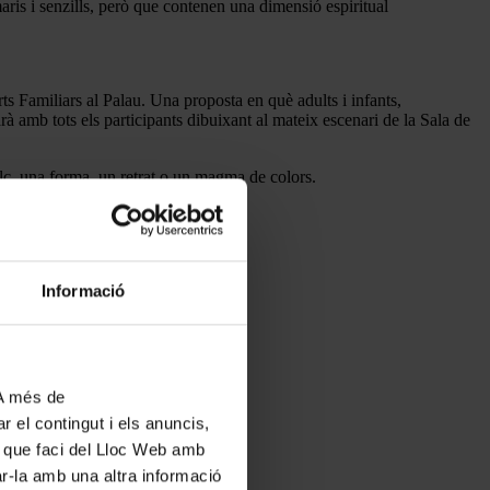
ris i senzills, però que contenen una dimensió espiritual
rts Familiars al Palau. Una proposta en què adults i infants,
arà amb tots els participants dibuixant al mateix escenari de la Sala de
alc, una forma, un retrat o un magma de colors.
Informació
 A més de
r el contingut i els anuncis,
ús que faci del Lloc Web amb
ar-la amb una altra informació