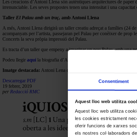
Les creacions d’Antoni Llena són autèntiques arquitectures de paper d’
irrenunciable. Les seves propostes tenen una intensitat i una capacitat
Taller
El Palau amb un traç,
amb Antoni Llena
A més, Antoni Llena dirigirà un taller creatiu adreçat a famílies (24 de
acompanyats per l’artista, passejaran pel Palau per conèixer de prop les 
Concerts la seva pròpia impressió del Palau.
Es tracta d’un taller que empeny a imaginar un nou Palau, amb una nov
Podeu llegir
aquí
la biografia d’Antoni Llena.
Imatge destacada:
Antoni Lena davant l’exposició a la sala Lluís Mi
Descarregar PDF
Consentiment
19 febrer, 2019
per
Redacció RMC
Aquest lloc web utilitza coo
Aquest lloc web utilitza coo
les cookies estrictament nece
oferir funcions de xarxes soc
els nostres col·laboradors de