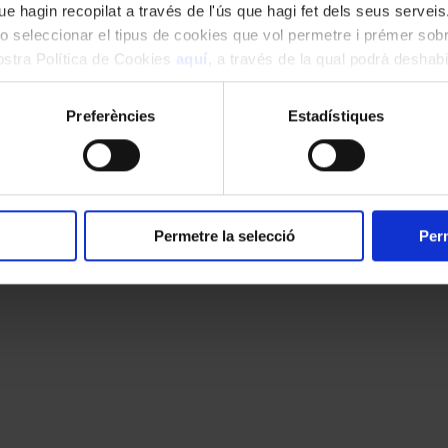
e hagin recopilat a través de l'ús que hagi fet dels seus serveis.
o seleccionar el tipus de cookies que vol permetre i prémer sobr
nostra Política de Cookies
aquí
, a través de la qual podrà deshabil
ment.
Preferències
Estadístiques
Permetre la selecció
Perm