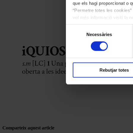
que els hagi proporcionat o qu
“Permetre totes les cookies” 
vol més informació visiti la 
les cookies en qualsevol mo
Selecció
Necessàries
de
consentiment
Rebutjar totes
Comparteix aquest article