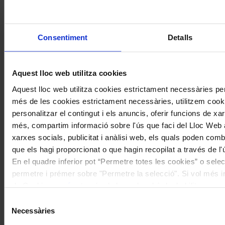
20% als concerts del Palau de la Música Catalana
Descomptes a altres cicles de concerts col·laboradors
Consentiment
Detalls
Aquest lloc web utilitza cookies
Aquest lloc web utilitza cookies estrictament necessàries pe
més de les cookies estrictament necessàries, utilitzem cooki
personalitzar el contingut i els anuncis, oferir funcions de xarx
més, compartim informació sobre l'ús que faci del Lloc Web 
xarxes socials, publicitat i anàlisi web, els quals poden com
que els hagi proporcionat o que hagin recopilat a través de l'
En el quadre inferior pot “Permetre totes les cookies” o selec
permetre i prémer sobre "Permetre la selecció". Si vol més inf
de Cookies
aquí
, a través de la qual podrà deshabilitar o co
moment.
Selecció
Necessàries
de
consentiment