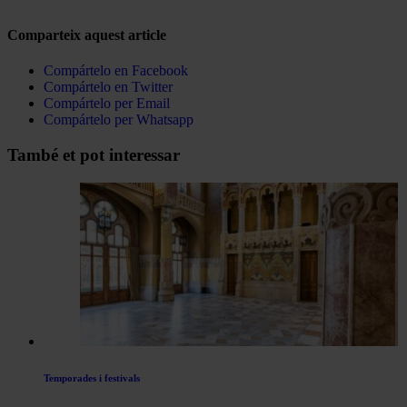
Comparteix aquest article
Compártelo en Facebook
Compártelo en Twitter
Compártelo per Email
Compártelo per Whatsapp
Navegar
També et pot interessar
per
les
articles
de
Actualitat
Temporades i festivals