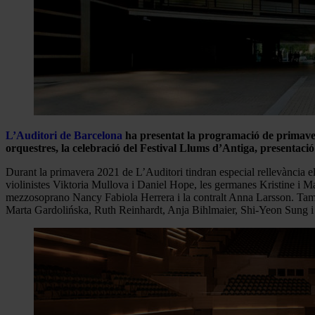
L’Auditori de Barcelona
ha presentat la programació de primavera
orquestres, la celebració del Festival Llums d’Antiga, presentació 
Durant la primavera 2021 de L’Auditori tindran especial rellevància e
violinistes Viktoria Mullova i Daniel Hope, les germanes Kristine i M
mezzosoprano Nancy Fabiola Herrera i la contralt Anna Larsson. També
Marta Gardolińska, Ruth Reinhardt, Anja Bihlmaier, Shi-Yeon Sung i