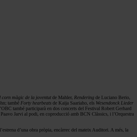
l corn màgic de la joventut
de Mahler,
Rendering
de Luciano Berio,
hn; també
Forty hearbeats
de Kaija Saariaho, els
Wesendonck Lieder
L’OBC també participarà en dos concerts del Festival Robert Gerhard
i Paavo Jarvi al podi, en coproducció amb BCN Clàssics, i l’Orquestra
 l’estrena d’una obra pròpia, encàrrec del mateix Auditori. A més, la