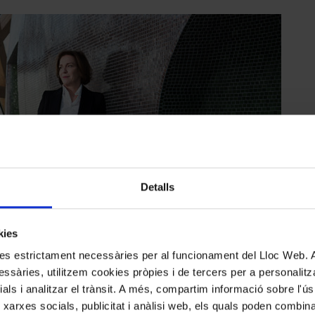
Detalls
kies
kies estrictament necessàries per al funcionament del Lloc Web.
ssàries, utilitzem cookies pròpies i de tercers per a personalitza
ials i analitzar el trànsit. A més, compartim informació sobre l'
 xarxes socials, publicitat i anàlisi web, els quals poden combin