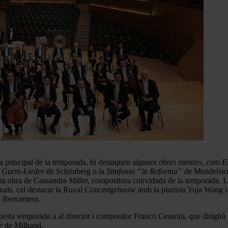
 principal de la temporada, hi destaquen algunes obres mestres, com
E
s
Gurre-Lieder
de Schönberg o la
Simfonia “la Reforma”
de Mendelsso
’una obra de Cassandra Miller, compositora convidada de la temporada. 
onals, cal destacar la Royal Concertgebouw amb la pianista Yuja Wang 
b Ibercamera.
uesta temporada a al director i compositor Franco Cesarini, que dirigirà
e
de Milhaud.