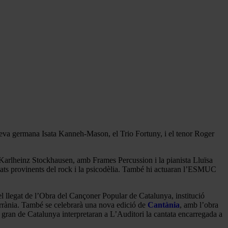
eva germana Isata Kanneh-Mason, el Trio Fortuny, i el tenor Roger
r Karlheinz Stockhausen, amb Frames Percussion i la pianista Lluïsa
tats provinents del rock i la psicodèlia. També hi actuaran l’ESMUC
l llegat de l’Obra del Cançoner Popular de Catalunya, institució
errània. També se celebrarà una nova edició de
Cantània
, amb l’obra
t gran de Catalunya interpretaran a L’Auditori la cantata encarregada a