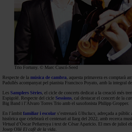
Trio Fortuny. © Marc Cuscó-Seed
Respecte de la
música de cambra
, aquesta primavera es comptarà a
Padullés acompanyat pel pianista Francisco Poyato, amb la integral de
Les
Samplers Sèries
, el cicle de concerts dedicat a la creació més 
Espigolé. Respecte del cicle
Sessions
, cal destacar el concert de la
ca
Big Band i l’Álvaro Torres Trio amb el saxofonista Philipp Gropper.
En l’àmbit
familiar i escolar
s’estrenarà
Ullsclucs,
adreçada a públic a
històrica que celebrarà el centenari al llarg del 2022, amb recerca m
Virtual
d’Òscar Peñarroya i text de Cèsar Aparicio. El mes de juliol el
Josep Ollé
El cafè de la vida
.