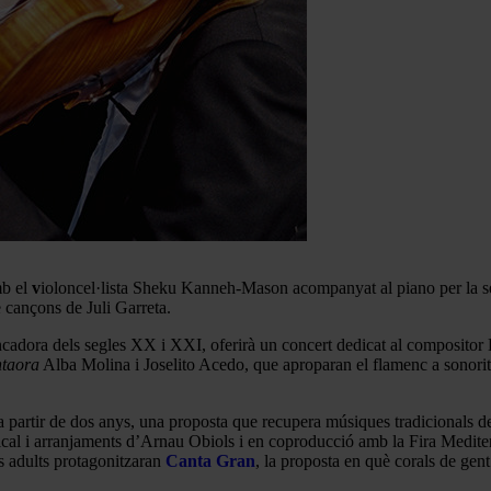
mb el
v
ioloncel·lista Sheku Kanneh-Mason acompanyat al piano per la s
 cançons de Juli Garreta.
trencadora dels segles XX i XXI, oferirà un concert dedicat al composito
ntaora
Alba Molina i Joselito Acedo, que aproparan el flamenc a sonori
 partir de dos anys, una proposta que recupera músiques tradicionals de
usical i arranjaments d’Arnau Obiols i en coproducció amb la Fira Medit
s adults protagonitzaran
Canta Gran
, la proposta en què corals de gen