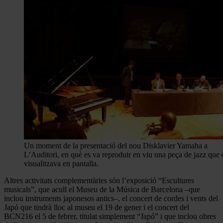
Un moment de la presentació del nou Disklavier Yamaha a
L’Auditori, en què es va reproduir en viu una peça de jazz que 
visualitzava en pantalla.
Altres activitats complementàries són l’exposició “Escultures
musicals”, que acull el Museu de la Música de Barcelona –que
inclou instruments japonesos antics–, el concert de cordes i vents del
Japó que tindrà lloc al museu el 19 de gener i el concert del
BCN216 el 5 de febrer, titulat simplement “Japó” i que inclou obres