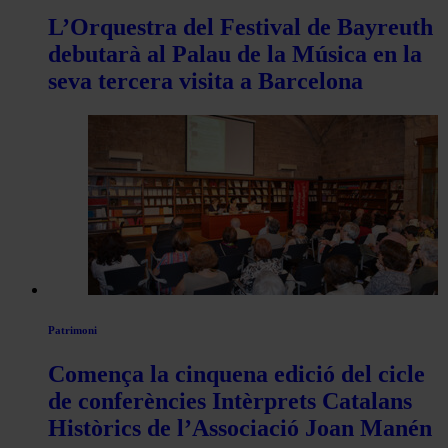
L’Orquestra del Festival de Bayreuth
debutarà al Palau de la Música en la
seva tercera visita a Barcelona
Patrimoni
Comença la cinquena edició del cicle
de conferències Intèrprets Catalans
Històrics de l’Associació Joan Manén