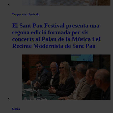
Temporades i festivals
El Sant Pau Festival presenta una
segona edició formada per sis
concerts al Palau de la Música i el
Recinte Modernista de Sant Pau
Òpera