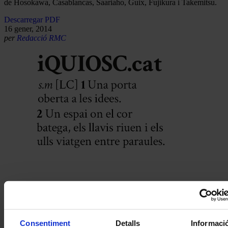
de Hosokawa, Casablancas, Saariaho, Guix, Fujikura i Takemitsu.
Descarregar PDF
16 gener, 2014
per
Redacció RMC
Consentiment
Detalls
Informaci