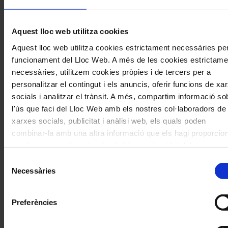
Aquest lloc web utilitza cookies
Aquest lloc web utilitza cookies estrictament necessàries per
funcionament del Lloc Web. A més de les cookies estrictame
necessàries, utilitzem cookies pròpies i de tercers per a
personalitzar el contingut i els anuncis, oferir funcions de xa
socials i analitzar el trànsit. A més, compartim informació so
Comparteix aquest article
l'ús que faci del Lloc Web amb els nostres col·laboradors de
xarxes socials, publicitat i anàlisi web, els quals poden
Compártelo en Facebook
combinar-la amb una altra informació que els hagi proporcion
Compártelo en Twitter
Compártelo per Email
que hagin recopilat a través de l'ús que hagi fet dels seus
Compártelo per Whatsapp
serveis. En el quadre inferior pot “Permetre totes les cookies
Selecció
seleccionar el tipus de cookies que vol permetre i prémer so
Necessàries
Deixa un comentari
de
"Permetre la selecció". Si vol més informació visiti la nostra
consentiment
L'adreça electrònica no es publicarà.
Els camps necessaris estan
Política de Cookies
aquí
, a través de la qual podrà deshabilit
marcats amb
*
Preferències
configurar les cookies en qualsevol moment.
Comentari
*