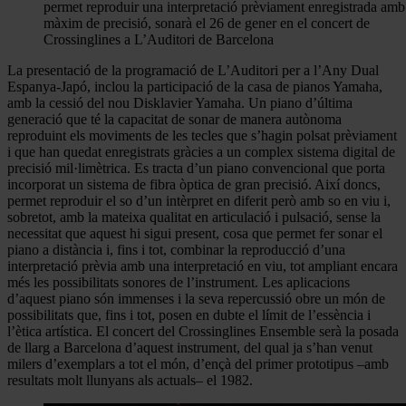
permet reproduir una interpretació prèviament enregistrada amb
màxim de precisió, sonarà el 26 de gener en el concert de
Crossinglines a L’Auditori de Barcelona
La presentació de la programació de L’Auditori per a l’Any Dual
Espanya-Japó, inclou la participació de la casa de pianos Yamaha,
amb la cessió del nou Disklavier Yamaha. Un piano d’última
generació que té la capacitat de sonar de manera autònoma
reproduint els moviments de les tecles que s’hagin polsat prèviament
i que han quedat enregistrats gràcies a un complex sistema digital de
precisió mil·limètrica. Es tracta d’un piano convencional que porta
incorporat un sistema de fibra òptica de gran precisió. Així doncs,
permet reproduir el so d’un intèrpret en diferit però amb so en viu i,
sobretot, amb la mateixa qualitat en articulació i pulsació, sense la
necessitat que aquest hi sigui present, cosa que permet fer sonar el
piano a distància i, fins i tot, combinar la reproducció d’una
interpretació prèvia amb una interpretació en viu, tot ampliant encara
més les possibilitats sonores de l’instrument. Les aplicacions
d’aquest piano són immenses i la seva repercussió obre un món de
possibilitats que, fins i tot, posen en dubte el límit de l’essència i
l’ètica artística. El concert del Crossinglines Ensemble serà la posada
de llarg a Barcelona d’aquest instrument, del qual ja s’han venut
milers d’exemplars a tot el món, d’ençà del primer prototipus –amb
resultats molt llunyans als actuals– el 1982.