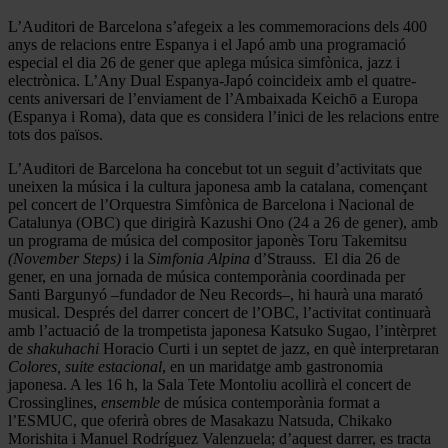
L’Auditori de Barcelona s’afegeix a les commemoracions dels 400
anys de relacions entre Espanya i el Japó amb una programació
especial el dia 26 de gener que aplega música simfònica, jazz i
electrònica. L’Any Dual Espanya-Japó coincideix amb el quatre-
cents aniversari de l’enviament de l’Ambaixada Keichō a Europa
(Espanya i Roma), data que es considera l’inici de les relacions entre
tots dos països.
L’Auditori de Barcelona ha concebut tot un seguit d’activitats que
uneixen la música i la cultura japonesa amb la catalana, començant
pel concert de l’Orquestra Simfònica de Barcelona i Nacional de
Catalunya (OBC) que dirigirà Kazushi Ono (24 a 26 de gener), amb
un programa de música del compositor japonès Toru Takemitsu
(November Steps)
i la
Simfonia Alpina
d’Strauss. El dia 26 de
gener, en una jornada de música contemporània coordinada per
Santi Bargunyó –fundador de Neu Records–, hi haurà una marató
musical. Després del darrer concert de l’OBC, l’activitat continuarà
amb l’actuació de la trompetista japonesa Katsuko Sugao, l’intèrpret
de
shakuhachi
Horacio Curti i un septet de jazz, en què interpretaran
Colores, suite estacional
, en un maridatge amb gastronomia
japonesa. A les 16 h, la Sala Tete Montoliu acollirà el concert de
Crossinglines,
ensemble
de música contemporània format a
l’ESMUC, que oferirà obres de Masakazu Natsuda, Chikako
Morishita i Manuel Rodríguez Valenzuela; d’aquest darrer, es tracta