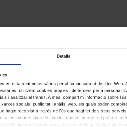
cats amb
*
Detalls
kies
kies estrictament necessàries per al funcionament del Lloc Web.
ssàries, utilitzem cookies pròpies i de tercers per a personalitza
ials i analitzar el trànsit. A més, compartim informació sobre l'
 xarxes socials, publicitat i anàlisi web, els quals poden combin
e hagin recopilat a través de l'ús que hagi fet dels seus serveis.
o seleccionar el tipus de cookies que vol permetre i prémer sobr
nostra Política de Cookies
aquí
, a través de la qual podrà deshabil