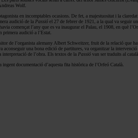
 Andreas Wolf.
rotagonista en incomptables ocasions. De fet, a majestuositat i la clared
mera audició de la
Passió
el 27 de febrer de 1921, a la qual va seguir u
 havia començat l’any que es va inaugurar el Palau, el 1908, en què l’Or
primera audició a l’Estat.
or de l’organista alemany Albert Schweitzer, fruit de la relació que havi
va aconseguir una bona edició de partitures, va organitzar la intervenció 
a interpretació de l’obra. Els textos de la
Passió
van ser traduïts al cata
a ingent documentació d’aquesta fita històrica de l’Orfeó Català.