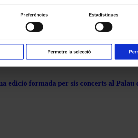
ment.
Preferències
Estadístiques
Permetre la selecció
Perm
na edició formada per sis concerts al Palau 