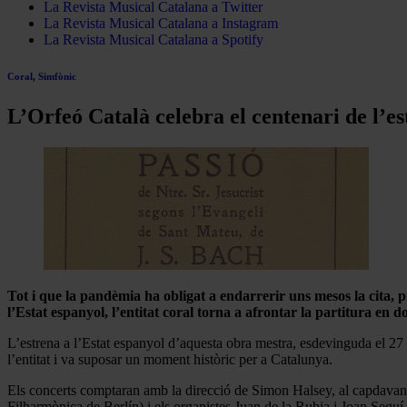
La Revista Musical Catalana a Twitter
La Revista Musical Catalana a Instagram
La Revista Musical Catalana a Spotify
Coral
,
Simfònic
L’Orfeó Català celebra el centenari de l’es
Tot i que la pandèmia ha obligat a endarrerir uns mesos la cita,
l’Estat espanyol, l’entitat coral torna a afrontar la partitura en d
L’estrena a l’Estat espanyol d’aquesta obra mestra, esdevinguda el 27 
l’entitat i va suposar un moment històric per a Catalunya.
Els concerts comptaran amb la direcció de Simon Halsey, al capdavant
Filharmònica de Berlín) i els organistes Juan de la Rubia i Joan Seguí.