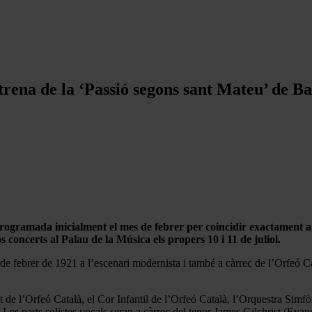
trena de la ‘Passió segons sant Mateu’ de B
 programada inicialment el mes de febrer per coincidir exactament 
os concerts al Palau de la Música els propers 10 i 11 de juliol.
de febrer de 1921 a l’escenari modernista i també a càrrec de l’Orfeó Ca
 de l’Orfeó Català, el Cor Infantil de l’Orfeó Català, l’Orquestra Sim
 Les parts solistes vocals seran a càrrec del tenor James Gilchrist (Eva