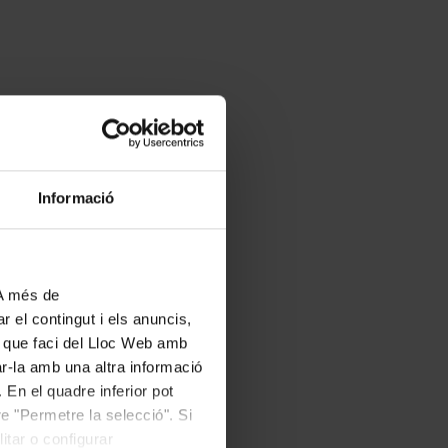
Informació
 A més de
r el contingut i els anuncis,
ús que faci del Lloc Web amb
ar-la amb una altra informació
 En el quadre inferior pot
e "Permetre la selecció". Si
itar o configurar