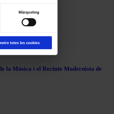
Màrqueting
etre totes les cookies
de la Música i el Recinte Modernista de