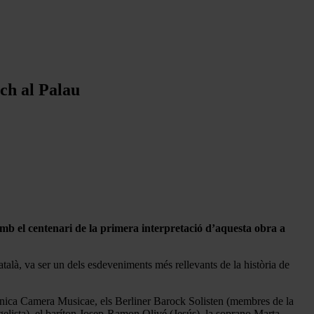
ach al Palau
amb el centenari de la primera interpretació d’aquesta obra a
talà, va ser un dels esdeveniments més rellevants de la història de
fònica Camera Musicae, els Berliner Barock Solisten (membres de la
ngelista), el baríton Josep-Ramon Olivé (Jesús), la soprano Marta