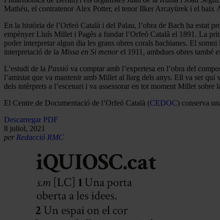
Mathéu, el contratenor Alex Potter, el tenor Ilker Arcayürek i el baix
En la història de l’Orfeó Català i del Palau, l’obra de Bach ha estat p
empènyer Lluís Millet i Pagès a fundar l’Orfeó Català el 1891. La pri
poder interpretar algun dia les grans obres corals bachianes. El somni
interpretació de la
Missa en Si menor
el 1911, ambdues obres també en 
L’estudi de la
Passió
va comptar amb l’expertesa en l’obra del composit
l’amistat que va mantenir amb Millet al llarg dels anys. Ell va ser qui 
dels intèrprets a l’escenari i va assessorar en tot moment Millet sobre l
El Centre de Documentació de l’Orfeó Català (
CEDOC
) conserva un
Descarregar PDF
8 juliol, 2021
per
Redacció RMC